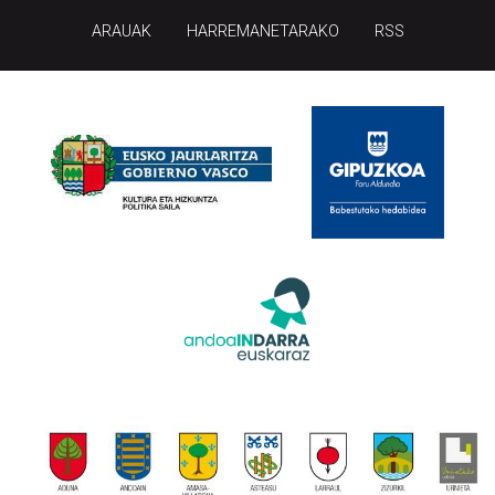
ARAUAK
HARREMANETARAKO
RSS