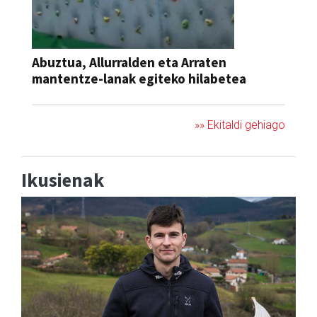
Abuztua, Allurralden eta Arraten
mantentze-lanak egiteko hilabetea
»» Ekitaldi gehiago
Ikusienak