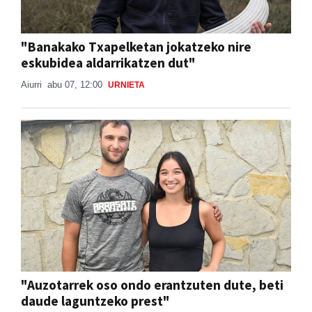
"Banakako Txapelketan jokatzeko nire
eskubidea aldarrikatzen dut"
Aiurri
abu 07, 12:00
URNIETA
"Auzotarrek oso ondo erantzuten dute, beti
daude laguntzeko prest"