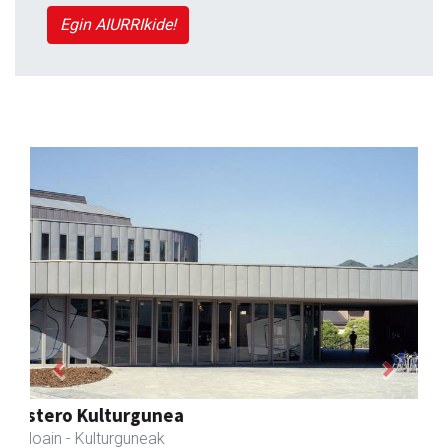
Egin AIURRIkide!
Previous
Next
Aita Larramendi Ikastola
Andoain
- Hezkuntza