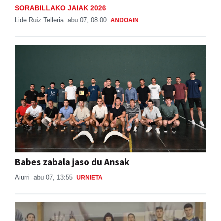
SORABILLAKO JAIAK 2026
Lide Ruiz Telleria
abu 07, 08:00
ANDOAIN
Babes zabala jaso du Ansak
Aiurri
abu 07, 13:55
URNIETA