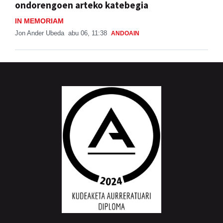
ondorengoen arteko katebegia
IN MEMORIAM
Jon Ander Ubeda
abu 06, 11:38
ANDOAIN