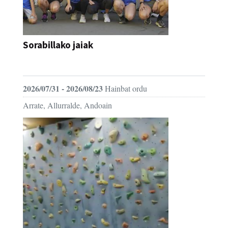
Sorabillako jaiak
FESTAK
2026/07/31 - 2026/08/23
Hainbat ordu
Arrate, Allurralde, Andoain