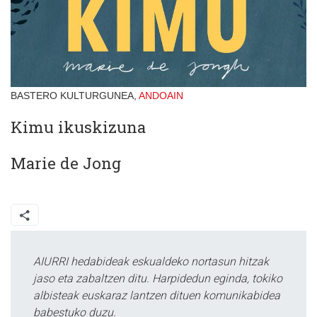
BASTERO KULTURGUNEA,
ANDOAIN
Kimu ikuskizuna
Marie de Jong
AIURRI hedabideak eskualdeko nortasun hitzak
jaso eta zabaltzen ditu. Harpidedun eginda, tokiko
albisteak euskaraz lantzen dituen komunikabidea
babestuko duzu.