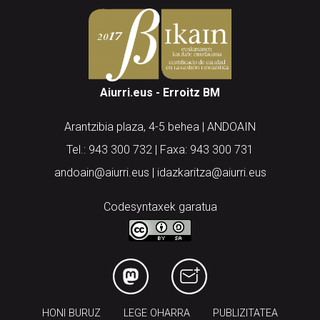
Aiurri.eus - Erroitz BM
Arantzibia plaza, 4-5 behea | ANDOAIN
Tel.: 943 300 732 | Faxa: 943 300 731
andoain@aiurri.eus | idazkaritza@aiurri.eus
Codesyntaxek garatua
HONI BURUZ
LEGE OHARRA
PUBLIZITATEA