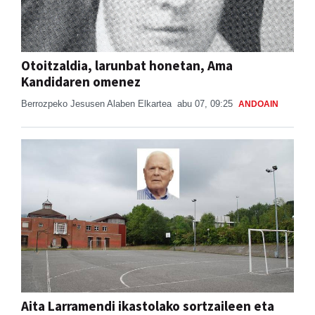
Otoitzaldia, larunbat honetan, Ama
Kandidaren omenez
Berrozpeko Jesusen Alaben Elkartea
abu 07, 09:25
ANDOAIN
Aita Larramendi ikastolako sortzaileen eta