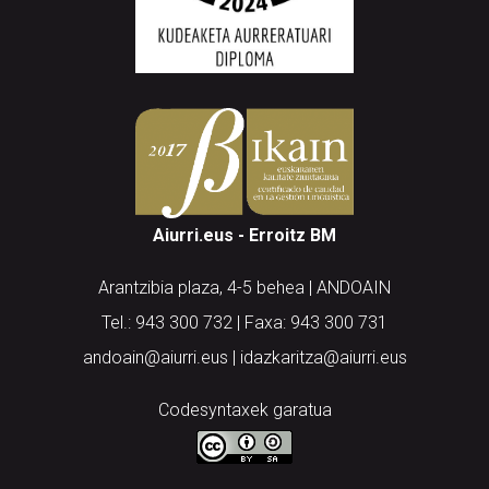
Aiurri.eus - Erroitz BM
Arantzibia plaza, 4-5 behea | ANDOAIN
Tel.: 943 300 732 | Faxa: 943 300 731
andoain@aiurri.eus | idazkaritza@aiurri.eus
Codesyntaxek garatua