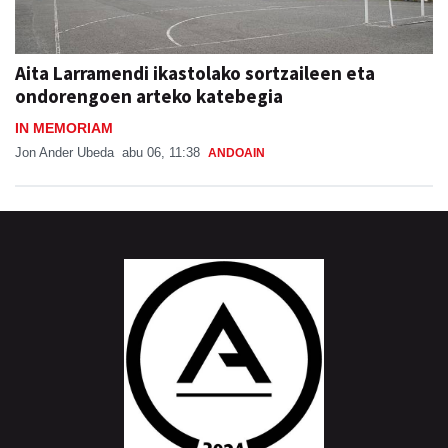
Aita Larramendi ikastolako sortzaileen eta
ondorengoen arteko katebegia
IN MEMORIAM
Jon Ander Ubeda
abu 06, 11:38
ANDOAIN