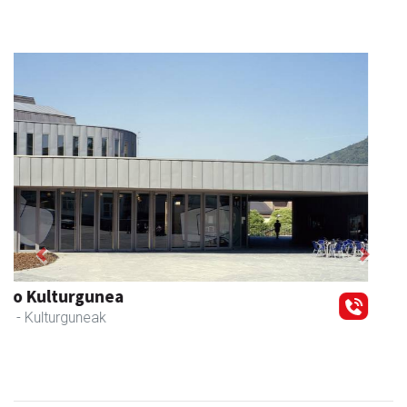
Previous
Next
GF akademia
Andoain
- Akademiak