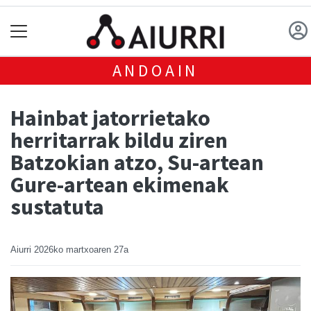
ANDOAIN
Hainbat jatorrietako
herritarrak bildu ziren
Batzokian atzo, Su-artean
Gure-artean ekimenak
sustatuta
Aiurri
2026ko martxoaren 27a