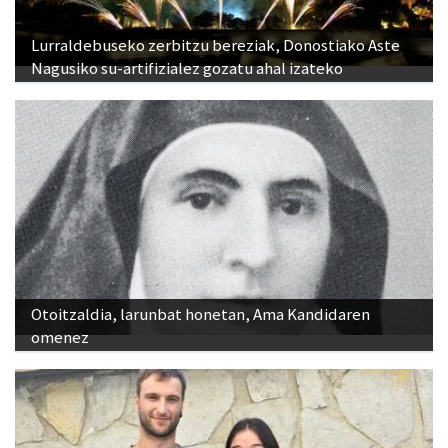
Lurraldebuseko zerbitzu bereziak, Donostiako Aste
Nagusiko su-artifizialez gozatu ahal izateko
Otoitzaldia, larunbat honetan, Ama Kandidaren
omenez