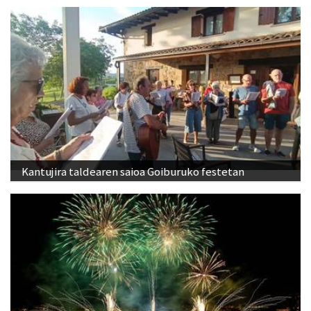
Kantujira taldearen saioa Goiburuko festetan