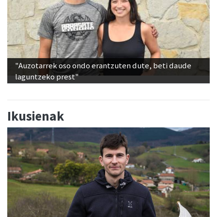
"Auzotarrek oso ondo erantzuten dute, beti daude
laguntzeko prest"
Ikusienak