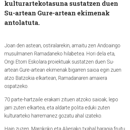
kulturartekotasuna sustatzen duen
Su-artean Gure-artean ekimenak
antolatuta.
Joan den astean, ostiralarekin, amaitu zen Andoaingo
musulmanen Ramadaneko hilabetea. Hori dela eta,
Ongi Etorri Eskolara proiektuak sustatzen duen Su-
artean Gure-artean ekimenak bigarren saioa egin zuen
atzo Batzokia elkartean, Ramadanaren amaiera
ospatzeko.
70 parte-hartzaile erakarri zituen atzoko saioak; lepo
jarri zuten elkartea, eta aldarte polita eduki zuten
kulturarteko harremanez gozatu ahal izateko.
Hain zuzen, Marokoko eta Aljeriako txahal haragia fruitu