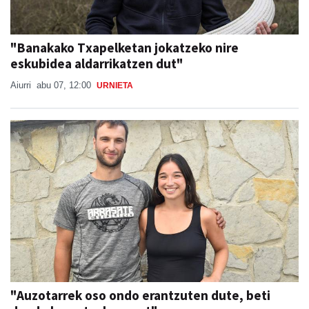
"Banakako Txapelketan jokatzeko nire
eskubidea aldarrikatzen dut"
Aiurri
abu 07, 12:00
URNIETA
"Auzotarrek oso ondo erantzuten dute, beti