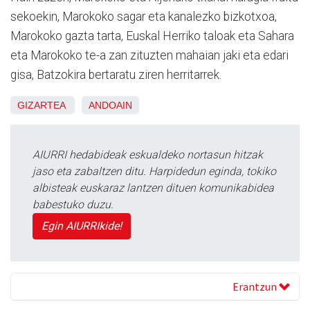
sekoekin, Marokoko sagar eta kanalezko bizkotxoa,
Marokoko gazta tarta, Euskal Herriko taloak eta Sahara
eta Marokoko te-a zan zituzten mahaian jaki eta edari
gisa, Batzokira bertaratu ziren herritarrek.
GIZARTEA
ANDOAIN
AIURRI hedabideak eskualdeko nortasun hitzak
jaso eta zabaltzen ditu. Harpidedun eginda, tokiko
albisteak euskaraz lantzen dituen komunikabidea
babestuko duzu.
Egin AIURRIkide!
Erantzun