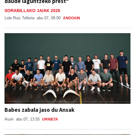
daude laguntzeko prest"
SORABILLAKO JAIAK 2026
Lide Ruiz Telleria
abu 07, 08:00
ANDOAIN
Babes zabala jaso du Ansak
Aiurri
abu 07, 13:55
URNIETA