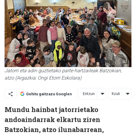
Jatorri eta adin guztietako parte-hartzaileak Batzokian,
atzo (Argazkia: Ongi Etorri Eskolara)
Entzun
Itzuli
Gehitu gaitzazu Googlen
Mundu hainbat jatorrietako
andoaindarrak elkartu ziren
Batzokian, atzo ilunabarrean,