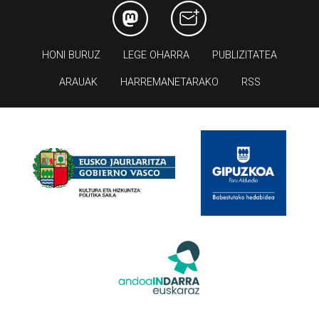
HONI BURUZ
LEGE OHARRA
PUBLIZITATEA
ARAUAK
HARREMANETARAKO
RSS