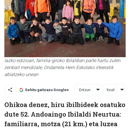
Iazko edizioan, familia-giroko Ibilaldian parte hartu zuten
zenbait mendizale, Ondarreta Herri Eskolako irteeratik
abiatzeko unean
Entzun
Itzuli
Gehitu gaitzazu Googlen
Ohikoa denez, hiru ibilbideek osatuko
dute 52. Andoaingo Ibilaldi Neurtua:
familiarra, motza (21 km.) eta luzea