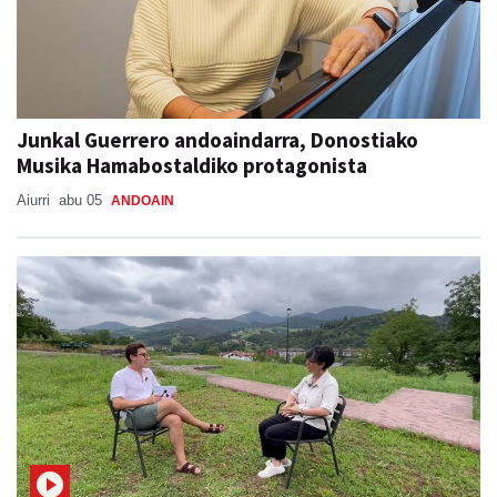
Junkal Guerrero andoaindarra, Donostiako
Musika Hamabostaldiko protagonista
Aiurri
abu 05
ANDOAIN