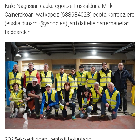
Kale Nagusian dauka egoitza Euskalduna MTk.
Gainerakoan, watxapez (688684028) edota korreoz ere
(euskaldunamt@yahoo.es) jarri daiteke harremanetan
taldearekin.
2025eko edizioan, zenbait boluntario