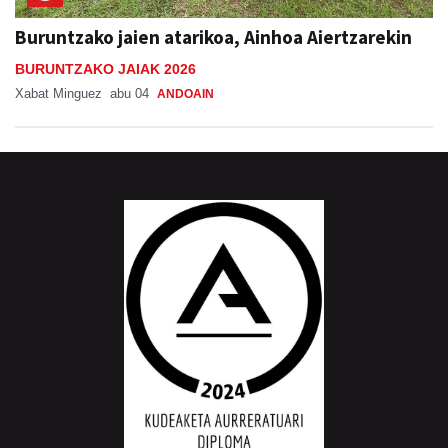
Buruntzako jaien atarikoa, Ainhoa Aiertzarekin
BURUNTZAKO JAIAK 2026
Xabat Minguez
abu 04
ANDOAIN