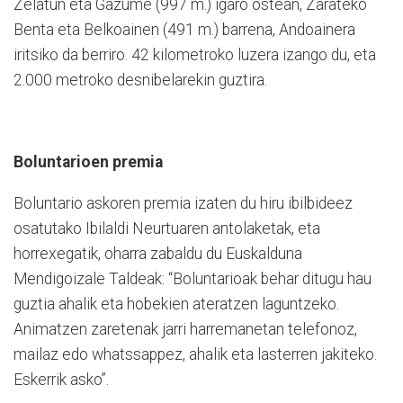
Zelatun eta Gazume (997 m.) igaro ostean, Zarateko
Benta eta Belkoainen (491 m.) barrena, Andoainera
iritsiko da berriro. 42 kilometroko luzera izango du, eta
2.000 metroko desnibelarekin guztira.
Boluntarioen premia
Boluntario askoren premia izaten du hiru ibilbideez
osatutako Ibilaldi Neurtuaren antolaketak, eta
horrexegatik, oharra zabaldu du Euskalduna
Mendigoizale Taldeak: “Boluntarioak behar ditugu hau
guztia ahalik eta hobekien ateratzen laguntzeko.
Animatzen zaretenak jarri harremanetan telefonoz,
mailaz edo whatssappez, ahalik eta lasterren jakiteko.
Eskerrik asko”.