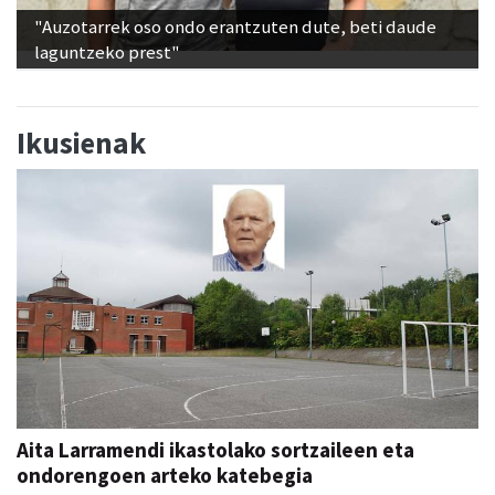
"Auzotarrek oso ondo erantzuten dute, beti daude
laguntzeko prest"
Ikusienak
Aita Larramendi ikastolako sortzaileen eta
ondorengoen arteko katebegia