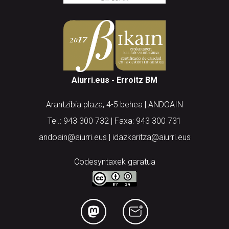
Aiurri.eus - Erroitz BM
Arantzibia plaza, 4-5 behea | ANDOAIN
Tel.: 943 300 732 | Faxa: 943 300 731
andoain@aiurri.eus | idazkaritza@aiurri.eus
Codesyntaxek garatua