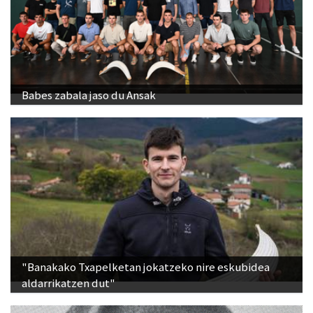
Babes zabala jaso du Ansak
"Banakako Txapelketan jokatzeko nire eskubidea
aldarrikatzen dut"