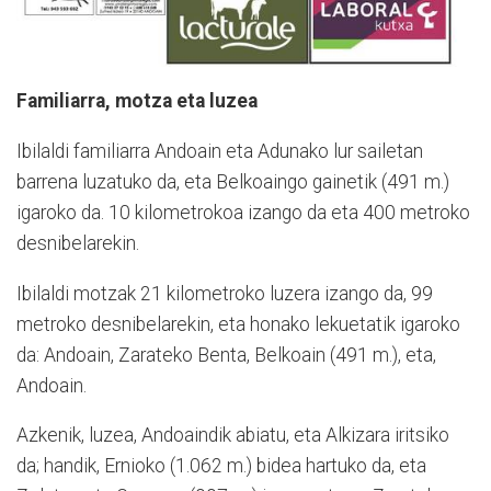
Familiarra, motza eta luzea
Ibilaldi familiarra Andoain eta Adunako lur sailetan
barrena luzatuko da, eta Belkoaingo gainetik (491 m.)
igaroko da. 10 kilometrokoa izango da eta 400 metroko
desnibelarekin.
Ibilaldi motzak 21 kilometroko luzera izango da, 99
metroko desnibelarekin, eta honako lekuetatik igaroko
da: Andoain, Zarateko Benta, Belkoain (491 m.), eta,
Andoain.
Azkenik, luzea, Andoaindik abiatu, eta Alkizara iritsiko
da; handik, Ernioko (1.062 m.) bidea hartuko da, eta