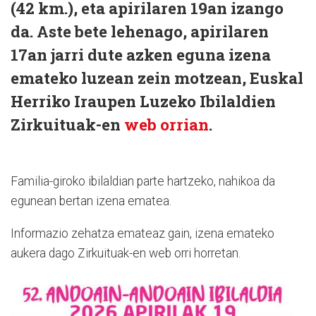
(42 km.), eta apirilaren 19an izango
da. Aste bete lehenago, apirilaren
17an jarri dute azken eguna izena
emateko luzean zein motzean, Euskal
Herriko Iraupen Luzeko Ibilaldien
Zirkuituak-en
web orrian
.
Familia-giroko ibilaldian parte hartzeko, nahikoa da
egunean bertan izena ematea.
Informazio zehatza emateaz gain, izena emateko
aukera dago Zirkuituak-en web orri horretan.