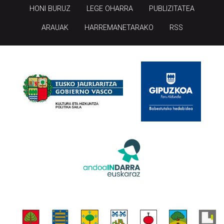
HONI BURUZ
LEGE OHARRA
PUBLIZITATEA
ARAUAK
HARREMANETARAKO
RSS