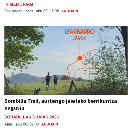
IN MEMORIAM
Jon Ander Ubeda
abu 06, 11:38
ANDOAIN
Sorabilla Trail, aurtengo jaietako berrikuntza
nagusia
SORABILLAKO JAIAK 2026
Aiurri
abu 06, 07:00
ANDOAIN