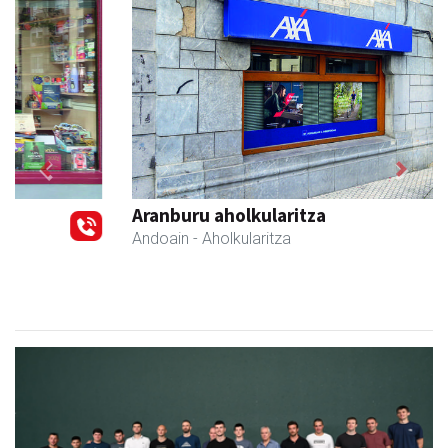
Previous
Next
Aranburu aholkularitza
Andoain
- Aholkularitza