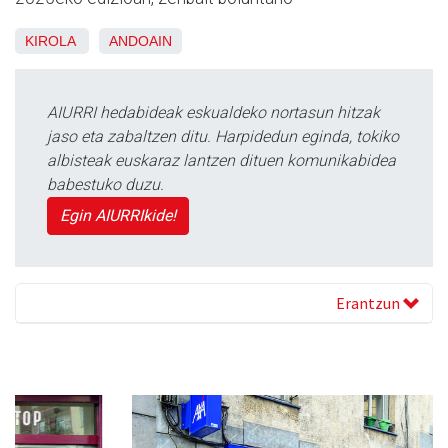
KIROLA
ANDOAIN
AIURRI hedabideak eskualdeko nortasun hitzak
jaso eta zabaltzen ditu. Harpidedun eginda, tokiko
albisteak euskaraz lantzen dituen komunikabidea
babestuko duzu.
Egin AIURRIkide!
Erantzun