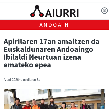
ANDOAIN
Apirilaren 17an amaitzen da
Euskaldunaren Andoaingo
Ibilaldi Neurtuan izena
emateko epea
Aiurri
2026ko apirilaren 8a