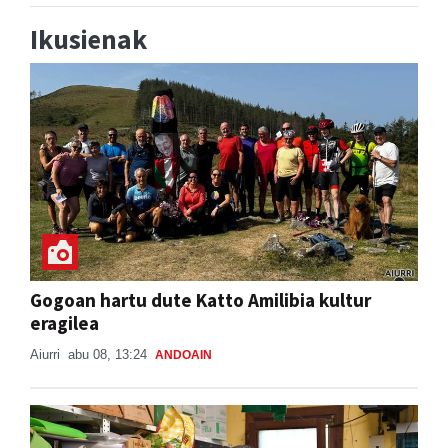
Ikusienak
Gogoan hartu dute Katto Amilibia kultur
eragilea
Aiurri
abu 08, 13:24
ANDOAIN