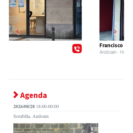
Previous
Next
Francisco Mendikute
Andoain
- Harategiak
Agenda
2026/08/28
18:00-00:00
Sorabilla, Andoain