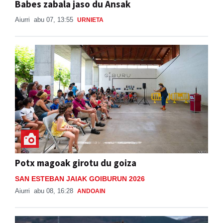
Babes zabala jaso du Ansak
Aiurri
abu 07, 13:55
URNIETA
Potx magoak girotu du goiza
SAN ESTEBAN JAIAK GOIBURUN 2026
Aiurri
abu 08, 16:28
ANDOAIN