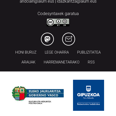
andoain@aiurri.eus | idazkaritza@aiurri.eus
Codesyntaxek garatua
HONI BURUZ
LEGE OHARRA
PUBLIZITATEA
ARAUAK
HARREMANETARAKO
RSS