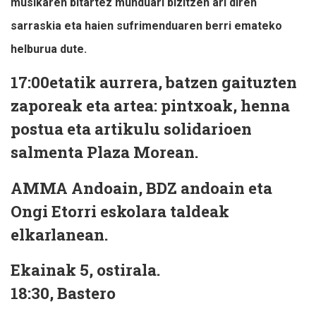
musikaren bitartez munduari bizitzen ari diren
sarraskia eta haien sufrimenduaren berri emateko
helburua dute.
17:00etatik aurrera, batzen gaituzten
zaporeak eta artea: pintxoak, henna
postua eta artikulu solidarioen
salmenta Plaza Morean.
AMMA Andoain, BDZ andoain eta
Ongi Etorri eskolara taldeak
elkarlanean.
Ekainak 5, ostirala.
18:30, Bastero