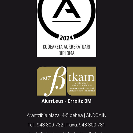
Aiurri.eus - Erroitz BM
Arantzibia plaza, 4-5 behea | ANDOAIN
Tel.: 943 300 732 | Faxa: 943 300 731