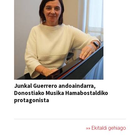
Junkal Guerrero andoaindarra,
Donostiako Musika Hamabostaldiko
protagonista
KONTZERTUA
»» Ekitaldi gehiago