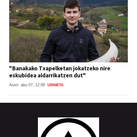
"Banakako Txapelketan jokatzeko nire
eskubidea aldarrikatzen dut"
Aiurri
abu 07, 12:00
URNIETA