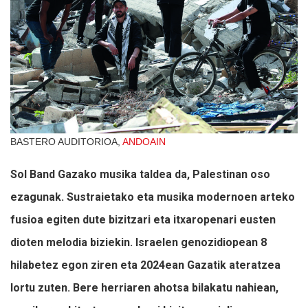
BASTERO AUDITORIOA,
ANDOAIN
Sol Band Gazako musika taldea da, Palestinan oso
ezagunak. Sustraietako eta musika modernoen arteko
fusioa egiten dute bizitzari eta itxaropenari eusten
dioten melodia biziekin. Israelen genozidiopean 8
hilabetez egon ziren eta 2024ean Gazatik ateratzea
lortu zuten. Bere herriaren ahotsa bilakatu nahiean,