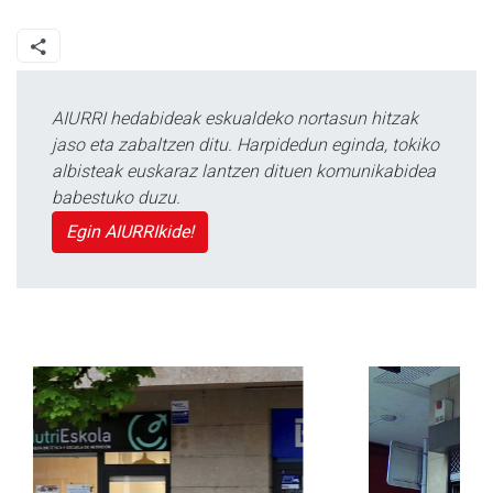
AIURRI hedabideak eskualdeko nortasun hitzak
jaso eta zabaltzen ditu. Harpidedun eginda, tokiko
albisteak euskaraz lantzen dituen komunikabidea
babestuko duzu.
Egin AIURRIkide!