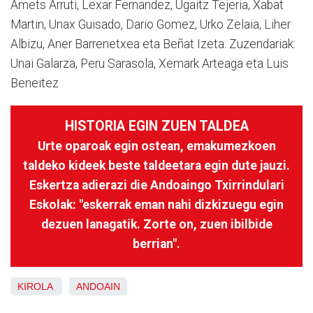
Amets Arruti, Lexar Fernandez, Ugaitz Tejeria, Xabat
Martin, Unax Guisado, Dario Gomez, Urko Zelaia, Liher
Albizu, Aner Barrenetxea eta Beñat Izeta. Zuzendariak:
Unai Galarza, Peru Sarasola, Xemark Arteaga eta Luis
Beneitez
HISTORIA EGIN ZUEN TALDEA
Urte oparoak egin ostean, emakumezkoen
taldeko kideek beste taldeetara egin dute jauzi.
Eskertza adierazi die Andoaingo Txirrindulari
Eskolak: "eskerrak eman nahi dizkizuegu egin
dezuen lanagatik. Zorte on, zuen ibilbide
berrian".
KIROLA
ANDOAIN