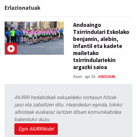
Erlazionatuak
Andoaingo
Txirrindulari Eskolako
benjamin, alebin,
infantil eta kadete
mailetako
txirrindulariekin
argazki saioa
Aiurri
api 16
ANDOAIN
AIURRI hedabideak eskualdeko nortasun hitzak
jaso eta zabaltzen ditu. Harpidedun eginda, tokiko
albisteak euskaraz lantzen dituen komunikabidea
babestuko duzu.
Egin AIURRIkide!