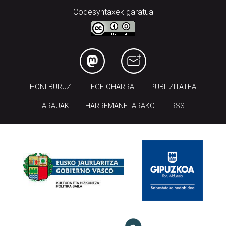
Codesyntaxek garatua
HONI BURUZ
LEGE OHARRA
PUBLIZITATEA
ARAUAK
HARREMANETARAKO
RSS