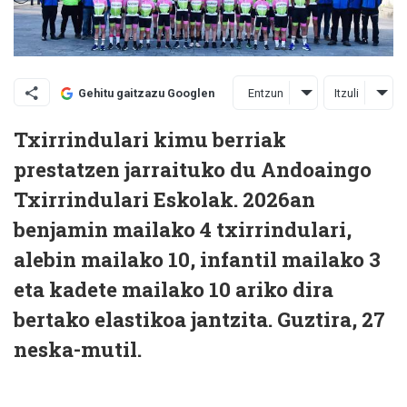
Entzun
Itzuli
Gehitu gaitzazu Googlen
Txirrindulari kimu berriak
prestatzen jarraituko du Andoaingo
Txirrindulari Eskolak. 2026an
benjamin mailako 4 txirrindulari,
alebin mailako 10, infantil mailako 3
eta kadete mailako 10 ariko dira
bertako elastikoa jantzita. Guztira, 27
neska-mutil.