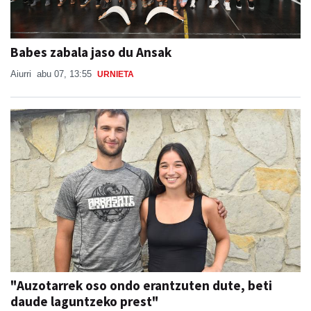
Babes zabala jaso du Ansak
Aiurri
abu 07, 13:55
URNIETA
"Auzotarrek oso ondo erantzuten dute, beti
daude laguntzeko prest"