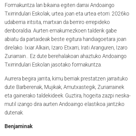
Formakuntza lan bikaina egiten darrai Andoaingo
Txirrindulari Eskolak, urtea joan eta urtea etorri. 2026ko
udaberria iritsita, martxan da berriro errepideko
denboraldia. Aurten emakumezkoen talderik gabe
abiatu da partaideak beste egitura handiagoetara joan
direlako. Ixiar Alkain, Izaro Etxarri, Irati Aranguren, Izaro
Zuriarrain... Ez dute berehalakoan ahaztuko Andoaingo
Txirrindulari Eskolan jasotako formakuntza.
Aurrera begira jarrita, kimu berriak prestatzen jarraituko
dute Barberenak, Mujikak, Amutxastegik, Zuriarrainek
eta gainerako taldekideek. Guztira, hogeita zazpi neska-
mutil izango dira aurten Andoaingo elastikoa jantziko
dutenak.
Benjaminak