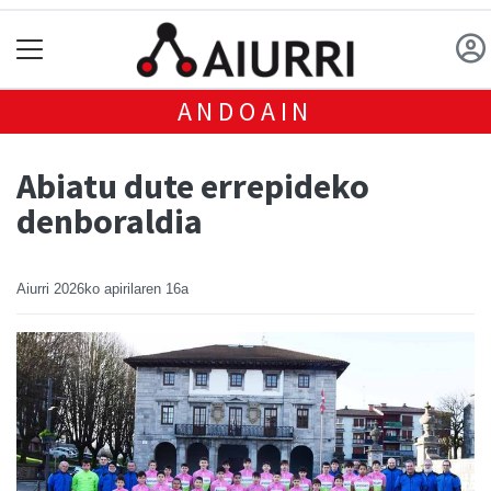
ANDOAIN
Abiatu dute errepideko
denboraldia
Aiurri
2026ko apirilaren 16a