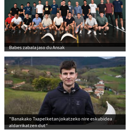
Babes zabala jaso du Ansak
"Banakako Txapelketan jokatzeko nire eskubidea
aldarrikatzen dut"