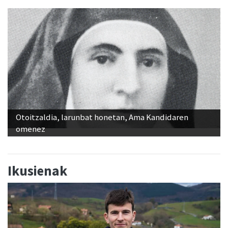
Otoitzaldia, larunbat honetan, Ama Kandidaren
omenez
Ikusienak