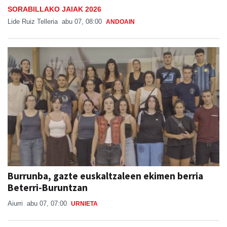
SORABILLAKO JAIAK 2026
Lide Ruiz Telleria
abu 07, 08:00
ANDOAIN
Burrunba, gazte euskaltzaleen ekimen berria
Beterri-Buruntzan
Aiurri
abu 07, 07:00
URNIETA