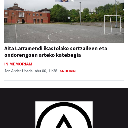
Aita Larramendi ikastolako sortzaileen eta
ondorengoen arteko katebegia
IN MEMORIAM
Jon Ander Ubeda
abu 06, 11:38
ANDOAIN