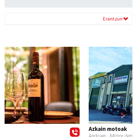
Erantzun
Previous
Next
Azkain motoak
Andoain
- Motor dendak