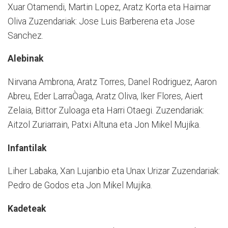
Xuar Otamendi, Martin Lopez, Aratz Korta eta Haimar
Oliva Zuzendariak: Jose Luis Barberena eta Jose
Sanchez.
Alebinak
Nirvana Ambrona, Aratz Torres, Danel Rodriguez, Aaron
Abreu, Eder LarraÒaga, Aratz Oliva, Iker Flores, Aiert
Zelaia, Bittor Zuloaga eta Harri Otaegi. Zuzendariak:
Aitzol Zuriarrain, Patxi Altuna eta Jon Mikel Mujika.
Infantilak
Liher Labaka, Xan Lujanbio eta Unax Urizar Zuzendariak:
Pedro de Godos eta Jon Mikel Mujika.
Kadeteak