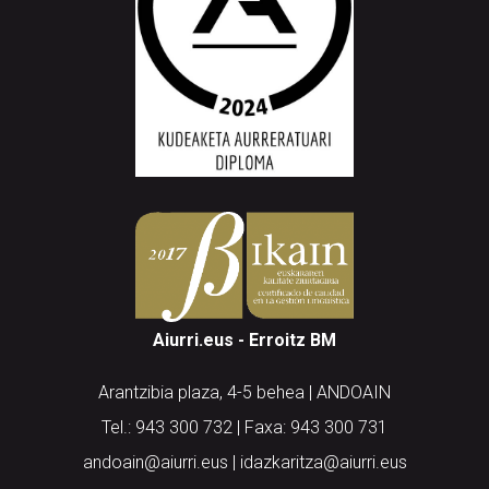
Aiurri.eus - Erroitz BM
Arantzibia plaza, 4-5 behea | ANDOAIN
Tel.: 943 300 732 | Faxa: 943 300 731
andoain@aiurri.eus | idazkaritza@aiurri.eus