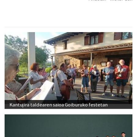
Kantujira taldearen saioa Goiburuko festetan