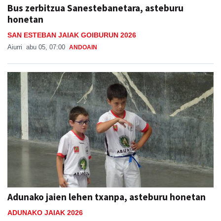
Bus zerbitzua Sanestebanetara, asteburu
honetan
SAN ESTEBAN JAIAK GOIBURUN 2026
Aiurri
abu 05, 07:00
ANDOAIN
Adunako jaien lehen txanpa, asteburu honetan
ADUNAKO JAIAK 2026