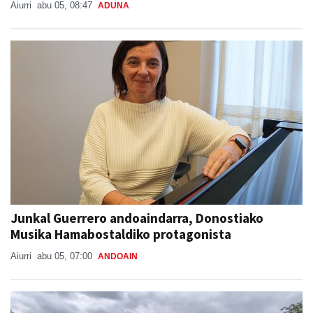
Aiurri
abu 05, 08:47
ADUNA
Junkal Guerrero andoaindarra, Donostiako
Musika Hamabostaldiko protagonista
Aiurri
abu 05, 07:00
ANDOAIN