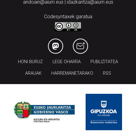
andoain@aiurri.eus | idazkaritza@aiurri.eus
Codesyntaxek garatua
HONI BURUZ
LEGE OHARRA
PUBLIZITATEA
ARAUAK
HARREMANETARAKO
RSS