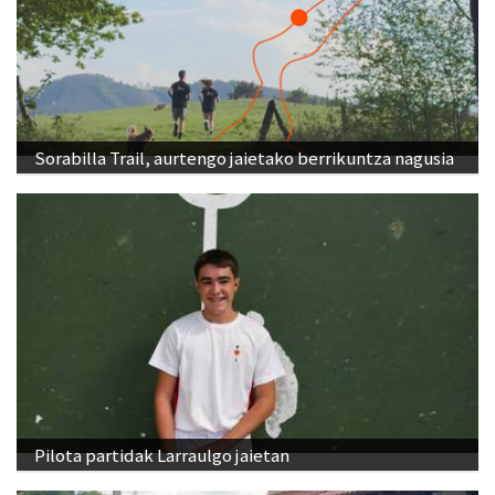
Sorabilla Trail, aurtengo jaietako berrikuntza nagusia
Pilota partidak Larraulgo jaietan