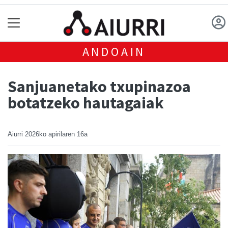
ANDOAIN
Sanjuanetako txupinazoa
botatzeko hautagaiak
Aiurri
2026ko apirilaren 16a