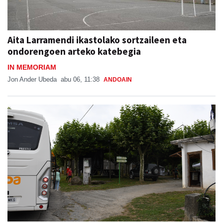
Aita Larramendi ikastolako sortzaileen eta
ondorengoen arteko katebegia
IN MEMORIAM
Jon Ander Ubeda
abu 06, 11:38
ANDOAIN