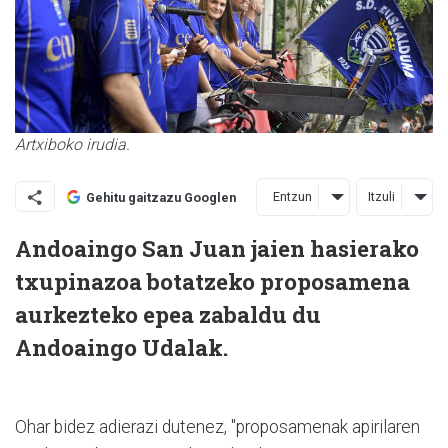
Artxiboko irudia.
Entzun
Itzuli
Gehitu gaitzazu Googlen
Andoaingo San Juan jaien hasierako
txupinazoa botatzeko proposamena
aurkezteko epea zabaldu du
Andoaingo Udalak.
Ohar bidez adierazi dutenez, "proposamenak apirilaren