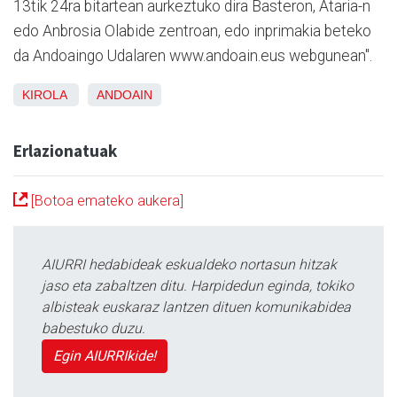
13tik 24ra bitartean aurkeztuko dira Basteron, Ataria-n
edo Anbrosia Olabide zentroan, edo inprimakia beteko
da Andoaingo Udalaren www.andoain.eus webgunean".
KIROLA
ANDOAIN
Erlazionatuak
[Botoa emateko aukera]
AIURRI hedabideak eskualdeko nortasun hitzak
jaso eta zabaltzen ditu. Harpidedun eginda, tokiko
albisteak euskaraz lantzen dituen komunikabidea
babestuko duzu.
Egin AIURRIkide!