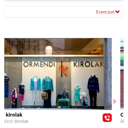
Erantzun
Previous
Next
Coviran Karrika
Andoain
- Janari-dendak