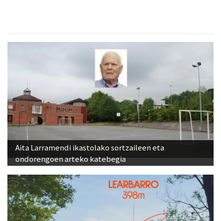
Aita Larramendi ikastolako sortzaileen eta
ondorengoen arteko katebegia