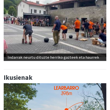
Indarrak neurtu dituzte herriko gazteek eta haurrek
Ikusienak