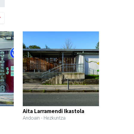
Aita Larramendi Ikastola
Andoain
- Hezkuntza