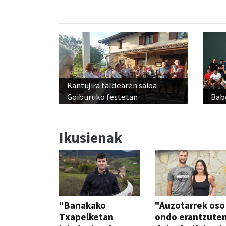
Kantujira taldearen saioa
Goiburuko festetan
Babe
Ikusienak
"Banakako
"Auzotarrek oso
Txapelketan
ondo erantzute