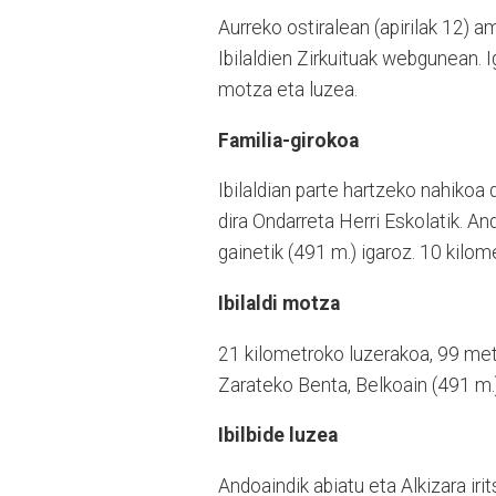
Aurreko ostiralean (apirilak 12)
Ibilaldien Zirkuituak webgunean. I
motza eta luzea.
Familia-girokoa
Ibilaldian parte hartzeko nahiko
dira Ondarreta Herri Eskolatik.
And
gainetik (491 m.) igaroz. 10 kilo
Ibilaldi motza
21 kilometroko luzerakoa, 99 metr
Zarateko Benta, Belkoain (491 m.
Ibilbide luzea
Andoaindik abiatu eta Alkizara iri