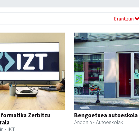
Erantzun
nformatika Zerbitzu
Bengoetxea autoeskola
rala
Andoain
- Autoeskolak
in
- IKT