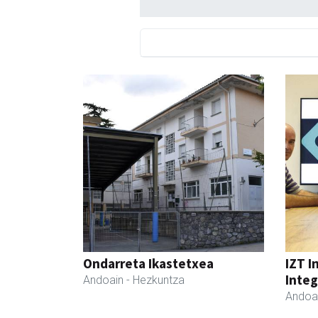
Ondarreta Ikastetxea
IZT I
Integ
Andoain
- Hezkuntza
Andoa