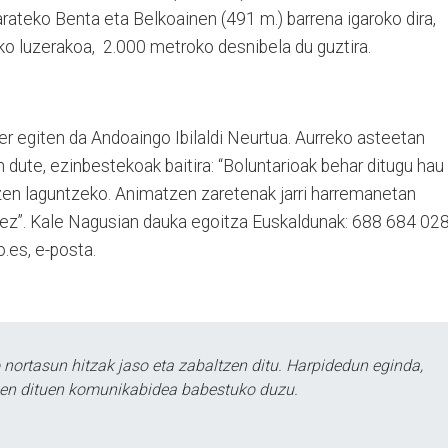
rateko Benta eta Belkoainen (491 m.) barrena igaroko dira,
ko luzerakoa,
2.000 metroko desnibela du guztira.
er egiten da Andoaingo Ibilaldi Neurtua. Aurreko asteetan
n dute, ezinbestekoak baitira: “Boluntarioak behar ditugu hau
tzen laguntzeko. Animatzen zaretenak jarri harremanetan
ez”. Kale Nagusian dauka egoitza Euskaldunak: 688 684 028
es, e-posta.
ortasun hitzak jaso eta zabaltzen ditu. Harpidedun eginda,
tzen dituen komunikabidea babestuko duzu.