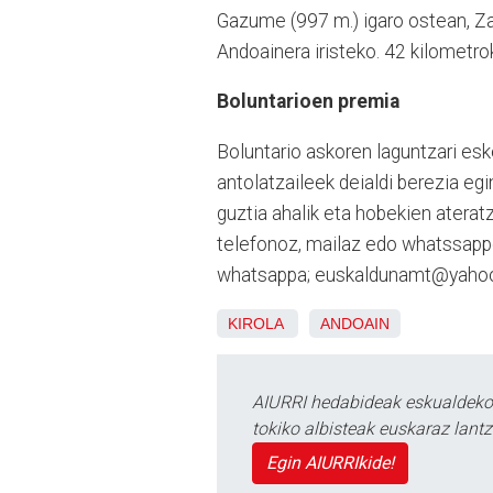
Gazume (997 m.) igaro ostean, Za
Andoainera iristeko. 42 kilometro
Boluntarioen premia
Boluntario askoren laguntzari esk
antolatzaileek deialdi berezia egi
guztia ahalik eta hobekien atera
telefonoz, mailaz edo whatssapp
whatsappa; euskaldunamt@yahoo.
KIROLA
ANDOAIN
AIURRI hedabideak eskualdeko n
tokiko albisteak euskaraz lan
Egin AIURRIkide!