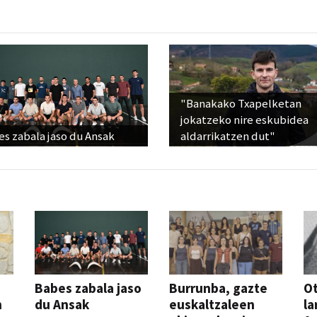
"Banakako Txapelketan
jokatzeko nire eskubidea
s zabala jaso du Ansak
aldarrikatzen dut"
Babes zabala jaso
Burrunba, gazte
Ot
n
du Ansak
euskaltzaleen
la