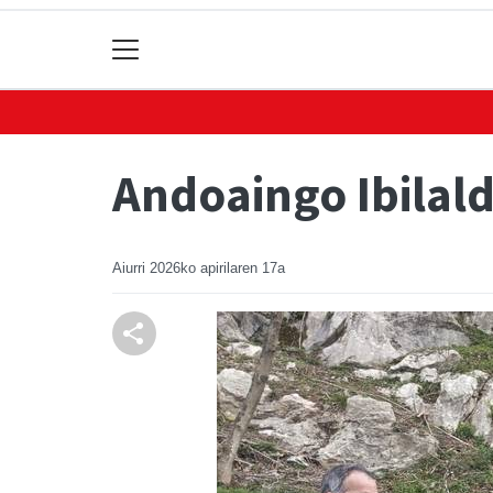
Andoaingo Ibilal
Aiurri
2026ko apirilaren 17a