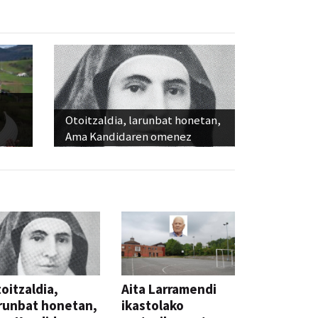
Otoitzaldia, larunbat honetan,
Ama Kandidaren omenez
oitzaldia,
Aita Larramendi
runbat honetan,
ikastolako