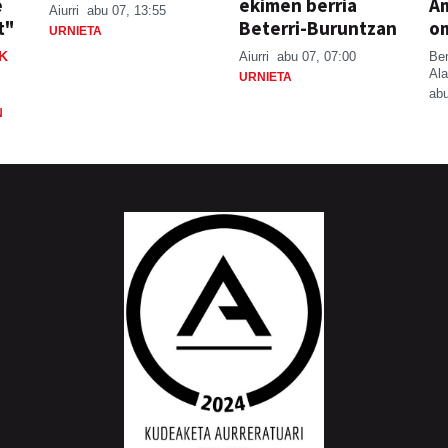
e
ekimen berria
A
Aiurri
abu 07, 13:55
t"
Beterri-Buruntzan
o
URNIETA
K
Aiurri
abu 07, 07:00
Be
Ala
URNIETA
abu
N