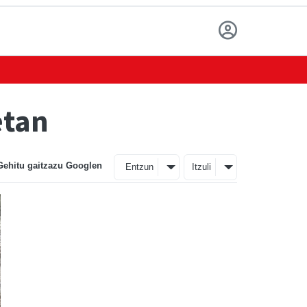
etan
Gehitu gaitzazu Googlen
Entzun
Itzuli