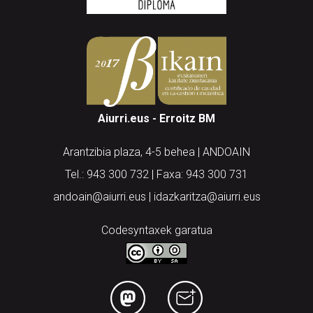
Aiurri.eus - Erroitz BM
Arantzibia plaza, 4-5 behea | ANDOAIN
Tel.: 943 300 732 | Faxa: 943 300 731
andoain@aiurri.eus | idazkaritza@aiurri.eus
Codesyntaxek garatua