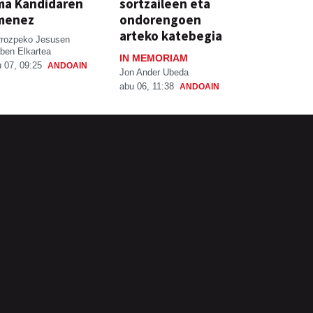
ma Kandidaren
sortzaileen eta
menez
ondorengoen
arteko katebegia
rrozpeko Jesusen
ben Elkartea
IN MEMORIAM
 07, 09:25
ANDOAIN
Jon Ander Ubeda
abu 06, 11:38
ANDOAIN