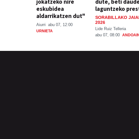
jokatzeko nire
dute, beti daud
eskubidea
laguntzeko pres
aldarrikatzen dut"
SORABILLAKO JAIA
2026
Aiurri
abu 07, 12:00
Lide Ruiz Telleria
URNIETA
abu 07, 08:00
ANDOAI