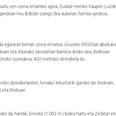
 amaitu zen izena emateko epea, Euskal Herriko Iraupen Luze
gandean hiru ibilbide izango dira aukeran: familia girokoa,
a da egunean bertan izena ematea. Goizeko 09:00tan abiatuk
oain eta Adunako lursailetan barrena ibiliko dira, Belkoain
metroko luzerakoa, 400 metroko desnibela du.
oko desnibelarekin, honako lekuetatik igaroko da: Andoain,
) eta Andoain.
tsiko da; handik, Ernioko (1.062 m.) bidea hartu eta Zelatun et