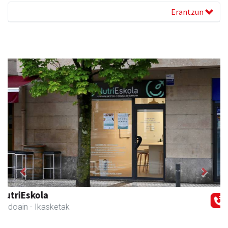
Erantzun
Previous
Next
Bastero Kulturgunea
Andoain
- Kulturguneak