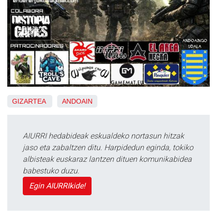
GIZARTEA
ANDOAIN
AIURRI hedabideak eskualdeko nortasun hitzak
jaso eta zabaltzen ditu. Harpidedun eginda, tokiko
albisteak euskaraz lantzen dituen komunikabidea
babestuko duzu.
Egin AIURRIkide!