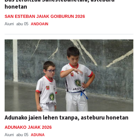
honetan
SAN ESTEBAN JAIAK GOIBURUN 2026
Aiurri
abu 05
ANDOAIN
Adunako jaien lehen txanpa, asteburu honetan
ADUNAKO JAIAK 2026
Aiurri
abu 05
ADUNA