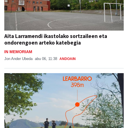
Aita Larramendi ikastolako sortzaileen eta
ondorengoen arteko katebegia
IN MEMORIAM
Jon Ander Ubeda
abu 06, 11:38
ANDOAIN