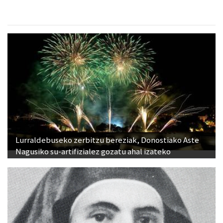
Lurraldebuseko zerbitzu bereziak, Donostiako Aste
Nagusiko su-artifizialez gozatu ahal izateko