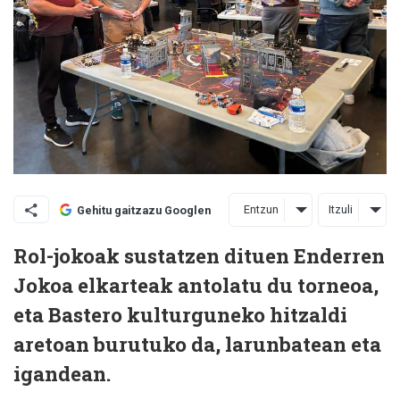
Entzun
Itzuli
Gehitu gaitzazu Googlen
Rol-jokoak sustatzen dituen Enderren
Jokoa elkarteak antolatu du torneoa,
eta Bastero kulturguneko hitzaldi
aretoan burutuko da, larunbatean eta
igandean.