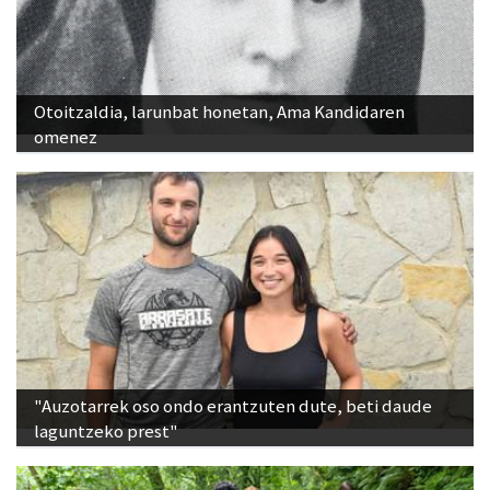
Otoitzaldia, larunbat honetan, Ama Kandidaren
omenez
"Auzotarrek oso ondo erantzuten dute, beti daude
laguntzeko prest"