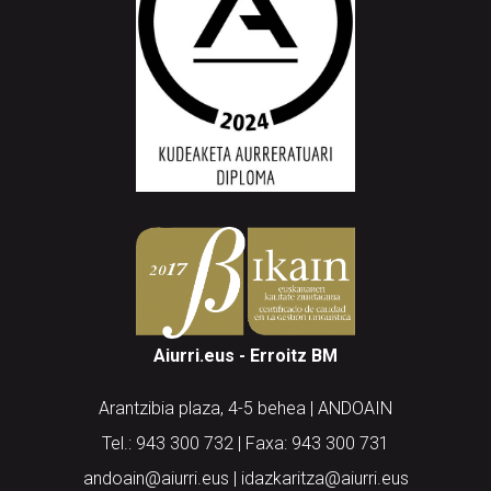
Aiurri.eus - Erroitz BM
Arantzibia plaza, 4-5 behea | ANDOAIN
Tel.: 943 300 732 | Faxa: 943 300 731
andoain@aiurri.eus | idazkaritza@aiurri.eus