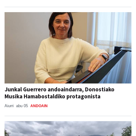
Junkal Guerrero andoaindarra, Donostiako
Musika Hamabostaldiko protagonista
Aiurri
abu 05
ANDOAIN