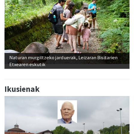
Naturan murgiltzeko jarduerak, Leizaran Bisitarien
Etxearen eskutik
Ikusienak