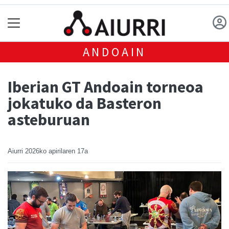
ANDOAIN
Iberian GT Andoain torneoa
jokatuko da Basteron
asteburuan
Aiurri
2026ko apirilaren 17a