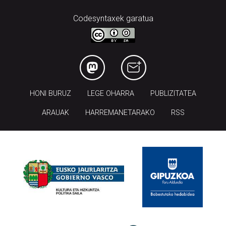
Codesyntaxek garatua
HONI BURUZ
LEGE OHARRA
PUBLIZITATEA
ARAUAK
HARREMANETARAKO
RSS