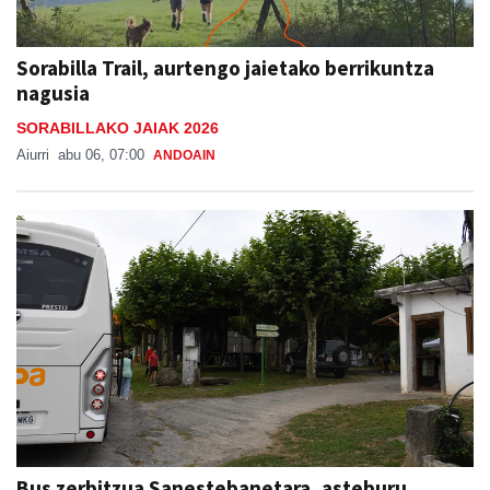
Sorabilla Trail, aurtengo jaietako berrikuntza
nagusia
SORABILLAKO JAIAK 2026
Aiurri
abu 06, 07:00
ANDOAIN
Bus zerbitzua Sanestebanetara, asteburu