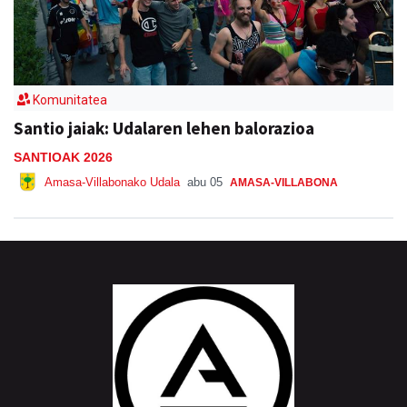
Komunitatea
Santio jaiak: Udalaren lehen balorazioa
SANTIOAK 2026
Amasa-Villabonako Udala
abu 05
AMASA-VILLABONA