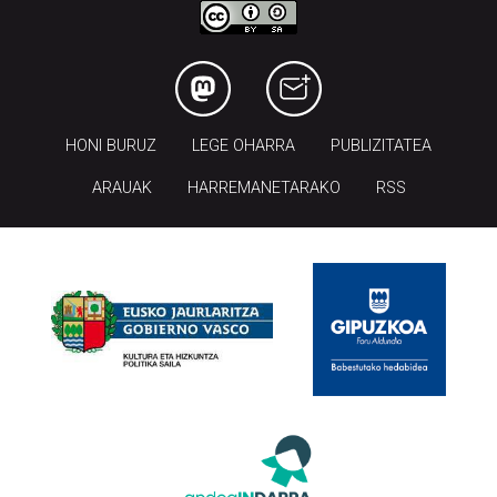
HONI BURUZ
LEGE OHARRA
PUBLIZITATEA
ARAUAK
HARREMANETARAKO
RSS