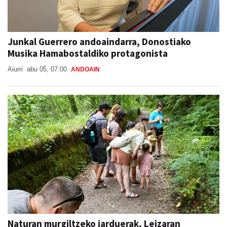
Junkal Guerrero andoaindarra, Donostiako
Musika Hamabostaldiko protagonista
Aiurri
abu 05, 07:00
ANDOAIN
Naturan murgiltzeko jarduerak, Leizaran