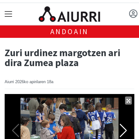
ANDOAIN
Zuri urdinez margotzen ari
dira Zumea plaza
Aiurri
2026ko apirilaren 18a