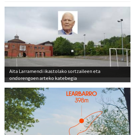
Aita Larramendi ikastolako sortzaileen eta
ondorengoen arteko katebegia