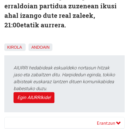
erraldoian partidua zuzenean ikusi
ahal izango dute real zaleek,
21:00etatik aurrera.
KIROLA
ANDOAIN
AIURRI hedabideak eskualdeko nortasun hitzak
jaso eta zabaltzen ditu. Harpidedun eginda, tokiko
albisteak euskaraz lantzen dituen komunikabidea
babestuko duzu.
Egin AIURRIkide!
Erantzun