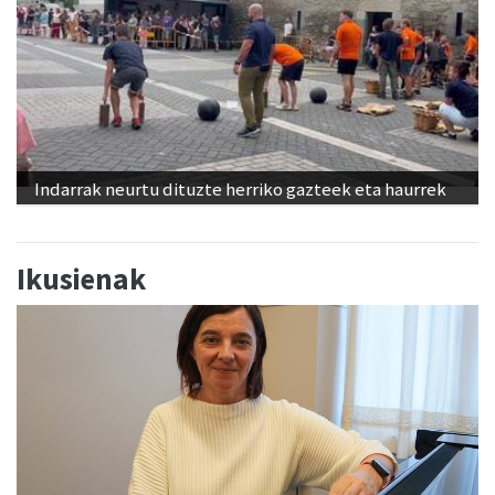
Indarrak neurtu dituzte herriko gazteek eta haurrek
Ikusienak