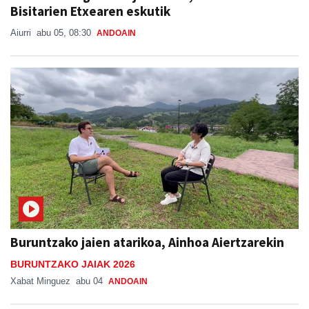
Bisitarien Etxearen eskutik
Aiurri
abu 05, 08:30
ANDOAIN
Buruntzako jaien atarikoa, Ainhoa Aiertzarekin
BURUNTZAKO JAIAK 2026
Xabat Minguez
abu 04
ANDOAIN