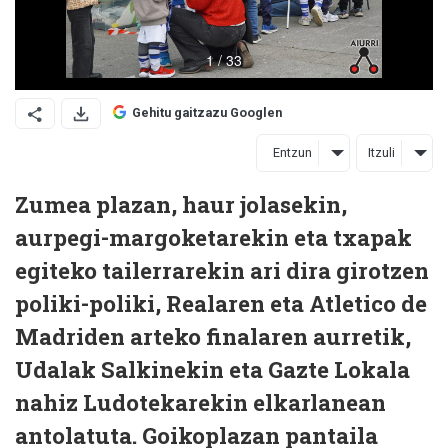
Gehitu gaitzazu Googlen
Entzun
Itzuli
Zumea plazan, haur jolasekin,
aurpegi-margoketarekin eta txapak
egiteko tailerrarekin ari dira girotzen
poliki-poliki, Realaren eta Atletico de
Madriden arteko finalaren aurretik,
Udalak Salkinekin eta Gazte Lokala
nahiz Ludotekarekin elkarlanean
antolatuta. Goikoplazan pantaila