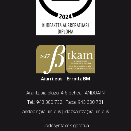
Aiurri.eus - Erroitz BM
Arantzibia plaza, 4-5 behea | ANDOAIN
Tel.: 943 300 732 | Faxa: 943 300 731
andoain@aiurri.eus | idazkaritza@aiurri.eus
Codesyntaxek garatua