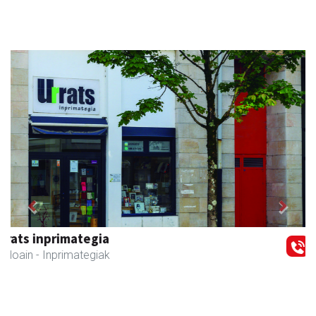
Previous
Next
Karrika auto konponketa
Andoain
- Auto konponketak