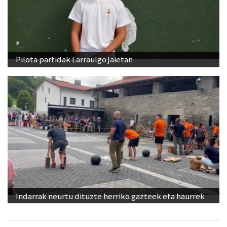
Pilota partidak Larraulgo jaietan
Indarrak neurtu dituzte herriko gazteek eta haurrek