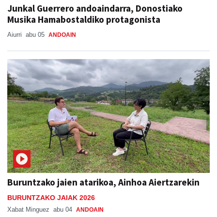
Junkal Guerrero andoaindarra, Donostiako
Musika Hamabostaldiko protagonista
Aiurri
abu 05
ANDOAIN
Buruntzako jaien atarikoa, Ainhoa Aiertzarekin
BURUNTZAKO JAIAK 2026
Xabat Minguez
abu 04
ANDOAIN