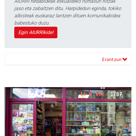
AIURRI hedabideak eskualdeko nortasun hitzak
jaso eta zabaltzen ditu. Harpidedun eginda, tokiko
albisteak euskaraz lantzen dituen komunikabidea
babestuko duzu.
Egin AIURRIkide!
Erantzun