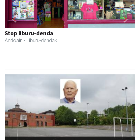
Previous
Next
Stop liburu-denda
Andoain
- Liburu-dendak