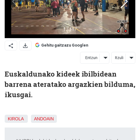
Gehitu gaitzazu Googlen
Entzun
Itzuli
Euskaldunako kideek ibilbidean
barrena ateratako argazkien bilduma,
ikusgai.
KIROLA
ANDOAIN