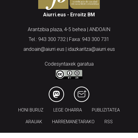
Aiurri.eus - Erroitz BM
Arantzibia plaza, 4-5 behea | ANDOAIN
Tel.: 943 300 732 | Faxa: 943 300 731
andoain@aiurri.eus | idazkaritza@aiurri.eus
Codesyntaxek garatua
HONI BURUZ
LEGE OHARRA
PUBLIZITATEA
ARAUAK
HARREMANETARAKO
RSS