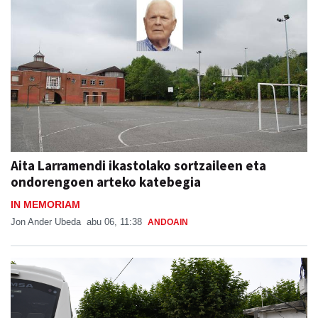
Aita Larramendi ikastolako sortzaileen eta
ondorengoen arteko katebegia
IN MEMORIAM
Jon Ander Ubeda
abu 06, 11:38
ANDOAIN