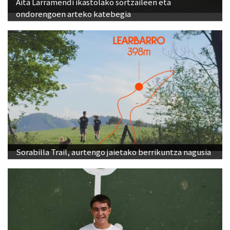
Aita Larramendi ikastolako sortzaileen eta
ondorengoen arteko katebegia
Sorabilla Trail, aurtengo jaietako berrikuntza nagusia