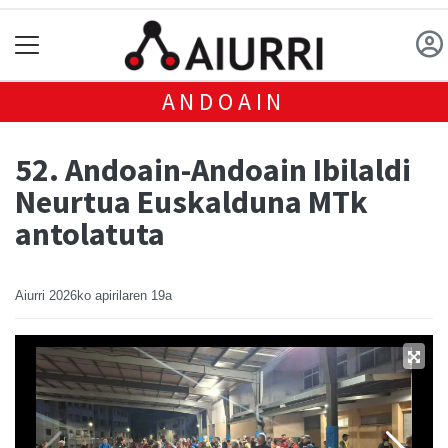
ANDOAIN
52. Andoain-Andoain Ibilaldi
Neurtua Euskalduna MTk
antolatuta
Aiurri
2026ko apirilaren 19a