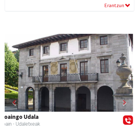
Erantzun
Previous
Next
Xixori belar-denda
Andoain
- Belar-denda