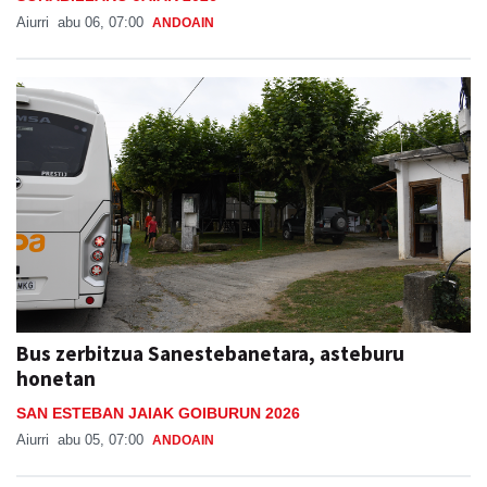
Aiurri
abu 06, 07:00
ANDOAIN
Bus zerbitzua Sanestebanetara, asteburu
honetan
SAN ESTEBAN JAIAK GOIBURUN 2026
Aiurri
abu 05, 07:00
ANDOAIN