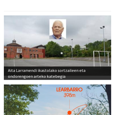
Aita Larramendi ikastolako sortzaileen eta
ondorengoen arteko katebegia