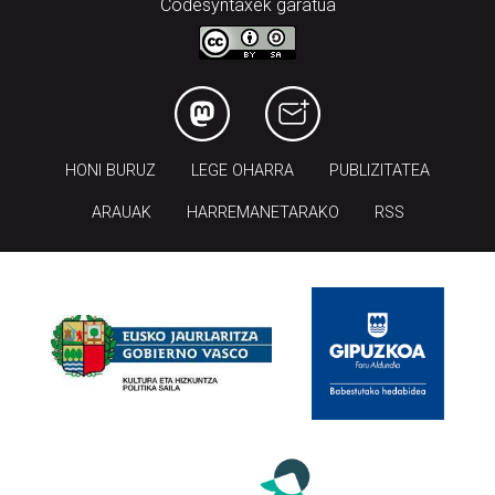
Codesyntaxek garatua
HONI BURUZ
LEGE OHARRA
PUBLIZITATEA
ARAUAK
HARREMANETARAKO
RSS