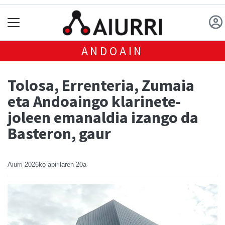
ANDOAIN
Tolosa, Errenteria, Zumaia
eta Andoaingo klarinete-
joleen emanaldia izango da
Basteron, gaur
Aiurri
2026ko apirilaren 20a