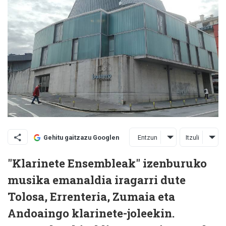
Entzun
Itzuli
Gehitu gaitzazu Googlen
"Klarinete Ensembleak" izenburuko
musika emanaldia iragarri dute
Tolosa, Errenteria, Zumaia eta
Andoaingo klarinete-joleekin.