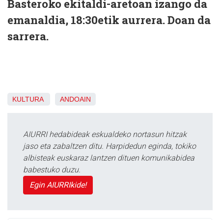
Basteroko ekitaldi-aretoan izango da
emanaldia, 18:30etik aurrera. Doan da
sarrera.
KULTURA
ANDOAIN
AIURRI hedabideak eskualdeko nortasun hitzak
jaso eta zabaltzen ditu. Harpidedun eginda, tokiko
albisteak euskaraz lantzen dituen komunikabidea
babestuko duzu.
Egin AIURRIkide!