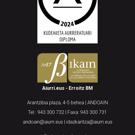
Aiurri.eus - Erroitz BM
Arantzibia plaza, 4-5 behea | ANDOAIN
Tel.: 943 300 732 | Faxa: 943 300 731
andoain@aiurri.eus | idazkaritza@aiurri.eus