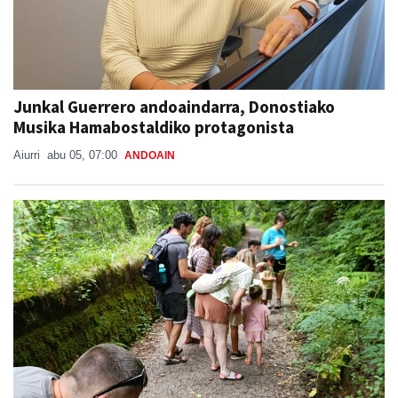
Junkal Guerrero andoaindarra, Donostiako
Musika Hamabostaldiko protagonista
Aiurri
abu 05, 07:00
ANDOAIN