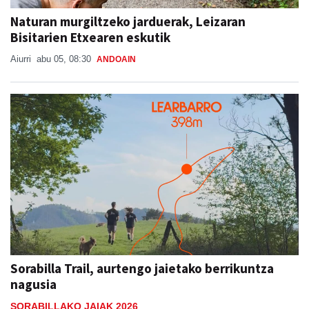
Naturan murgiltzeko jarduerak, Leizaran
Bisitarien Etxearen eskutik
Aiurri
abu 05, 08:30
ANDOAIN
Sorabilla Trail, aurtengo jaietako berrikuntza
nagusia
SORABILLAKO JAIAK 2026