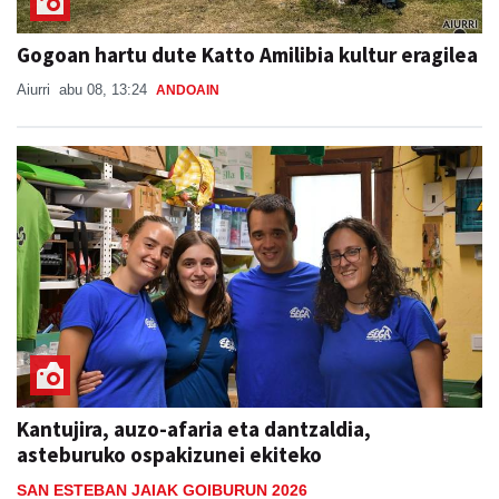
Gogoan hartu dute Katto Amilibia kultur eragilea
Aiurri
abu 08, 13:24
ANDOAIN
Kantujira, auzo-afaria eta dantzaldia,
asteburuko ospakizunei ekiteko
SAN ESTEBAN JAIAK GOIBURUN 2026