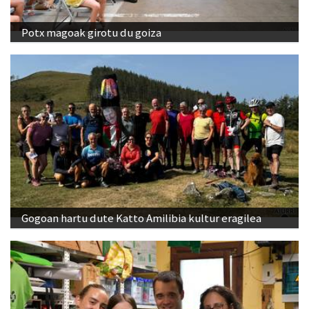
Potx magoak girotu du goiza
Gogoan hartu dute Katto Amilibia kultur eragilea