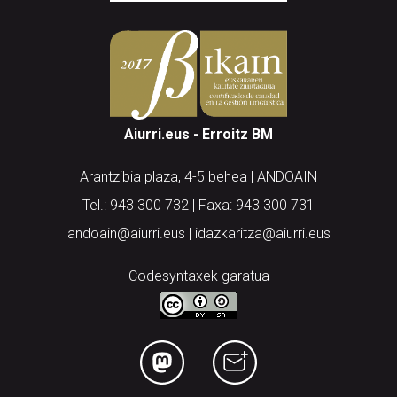
Aiurri.eus - Erroitz BM
Arantzibia plaza, 4-5 behea | ANDOAIN
Tel.: 943 300 732 | Faxa: 943 300 731
andoain@aiurri.eus | idazkaritza@aiurri.eus
Codesyntaxek garatua