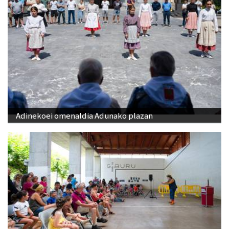
Adinekoei omenaldia Adunako plazan