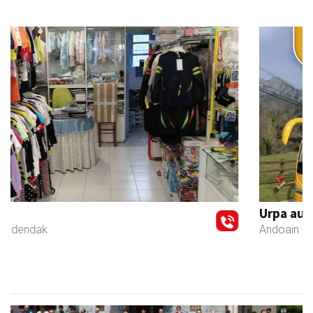
Previous
Next
Urpa autobusak
Andoain
- Autobusak