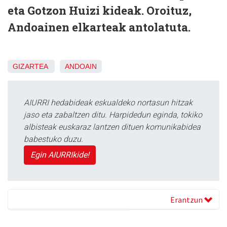
eta Gotzon Huizi kideak. Oroituz,
Andoainen elkarteak antolatuta.
GIZARTEA
ANDOAIN
AIURRI hedabideak eskualdeko nortasun hitzak
jaso eta zabaltzen ditu. Harpidedun eginda, tokiko
albisteak euskaraz lantzen dituen komunikabidea
babestuko duzu.
Egin AIURRIkide!
Erantzun