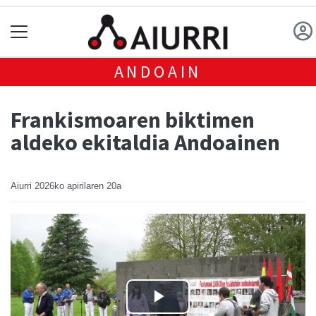
ANDOAIN
Frankismoaren biktimen
aldeko ekitaldia Andoainen
Aiurri
2026ko apirilaren 20a