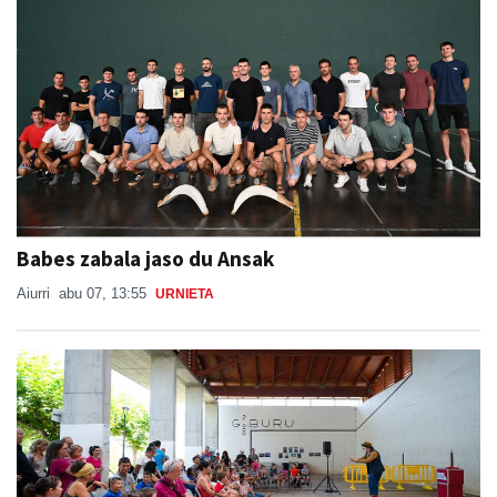
Babes zabala jaso du Ansak
Aiurri
abu 07, 13:55
URNIETA