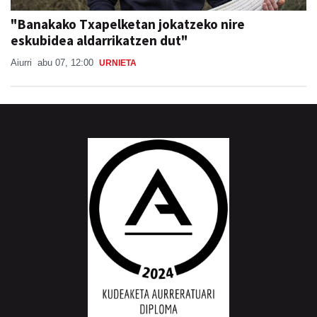
"Banakako Txapelketan jokatzeko nire
eskubidea aldarrikatzen dut"
Aiurri
abu 07, 12:00
URNIETA