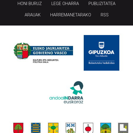
HONI BURUZ
LEGE OHARRA
PUBLIZITATEA
ARAUAK
HARREMANETARAKO
RSS