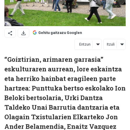
Gehitu gaitzazu Googlen
Entzun
Itzuli
“Goiztirian, arimaren garrasia”
eskulturaren aurrean, lore eskaintza
eta herriko hainbat eragileen parte
hartzea: Punttuka bertso eskolako Ion
Beloki bertsolaria, Urki Dantza
Taldeko Unai Barrutia dantzaria eta
Olagain Txistularien Elkarteko Jon
Ander Belamendia, Enaitz Vazquez