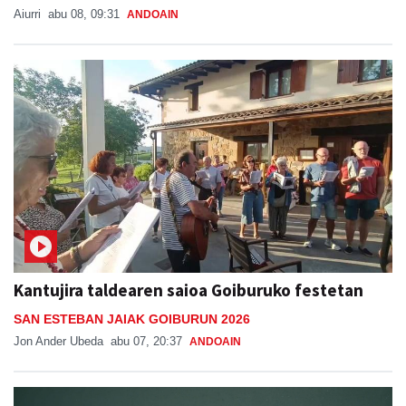
Aiurri
abu 08, 09:31
ANDOAIN
Kantujira taldearen saioa Goiburuko festetan
SAN ESTEBAN JAIAK GOIBURUN 2026
Jon Ander Ubeda
abu 07, 20:37
ANDOAIN