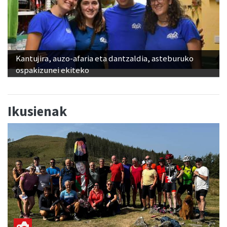
Kantujira, auzo-afaria eta dantzaldia, asteburuko
ospakizunei ekiteko
Ikusienak