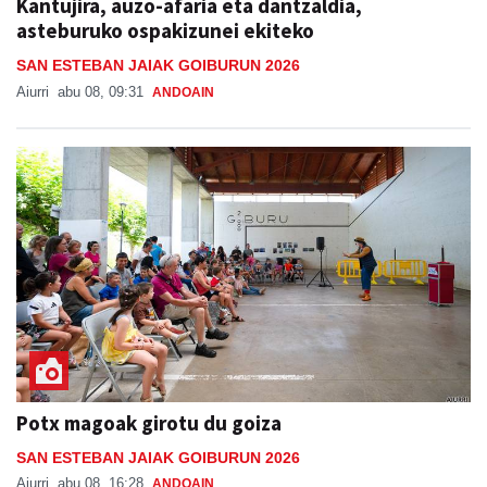
Kantujira, auzo-afaria eta dantzaldia,
asteburuko ospakizunei ekiteko
SAN ESTEBAN JAIAK GOIBURUN 2026
Aiurri
abu 08, 09:31
ANDOAIN
Potx magoak girotu du goiza
SAN ESTEBAN JAIAK GOIBURUN 2026
Aiurri
abu 08, 16:28
ANDOAIN