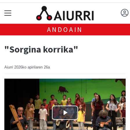
ANDOAIN
"Sorgina korrika"
Aiurri
2026ko apirilaren 26a