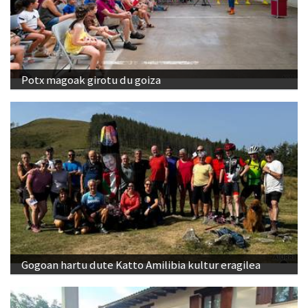
Potx magoak girotu du goiza
Gogoan hartu dute Katto Amilibia kultur eragilea