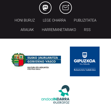
HONI BURUZ
LEGE OHARRA
PUBLIZITATEA
ARAUAK
HARREMANETARAKO
RSS