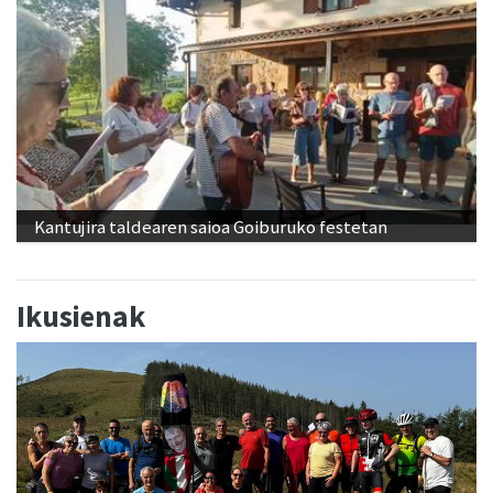
Kantujira taldearen saioa Goiburuko festetan
Ikusienak