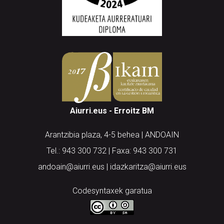
Aiurri.eus - Erroitz BM
Arantzibia plaza, 4-5 behea | ANDOAIN
Tel.: 943 300 732 | Faxa: 943 300 731
andoain@aiurri.eus | idazkaritza@aiurri.eus
Codesyntaxek garatua