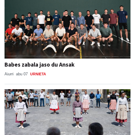
Babes zabala jaso du Ansak
Aiurri
abu 07
URNIETA