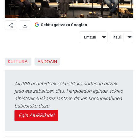
Gehitu gaitzazu Googlen
Entzun
Itzuli
KULTURA
ANDOAIN
AIURRI hedabideak eskualdeko nortasun hitzak
jaso eta zabaltzen ditu. Harpidedun eginda, tokiko
albisteak euskaraz lantzen dituen komunikabidea
babestuko duzu.
Egin AIURRIkide!