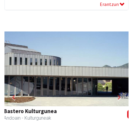
Erantzun
Previous
Next
Izkiriota ardoak
Andoain
- Ardoak