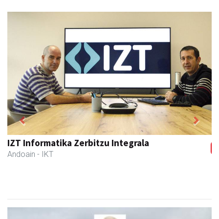
Previous
Next
IZT Informatika Zerbitzu Integrala
Andoain
- IKT