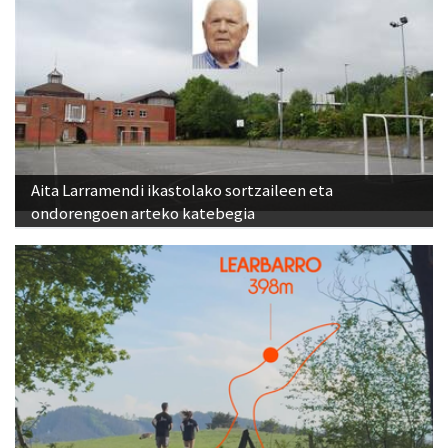
Aita Larramendi ikastolako sortzaileen eta
ondorengoen arteko katebegia