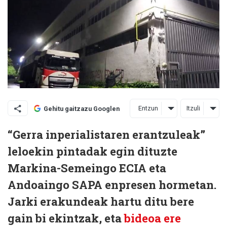
Entzun
Itzuli
Gehitu gaitzazu Googlen
“Gerra inperialistaren erantzuleak”
leloekin pintadak egin dituzte
Markina-Semeingo ECIA eta
Andoaingo SAPA enpresen hormetan.
Jarki erakundeak hartu ditu bere
gain bi ekintzak, eta
bideoa ere