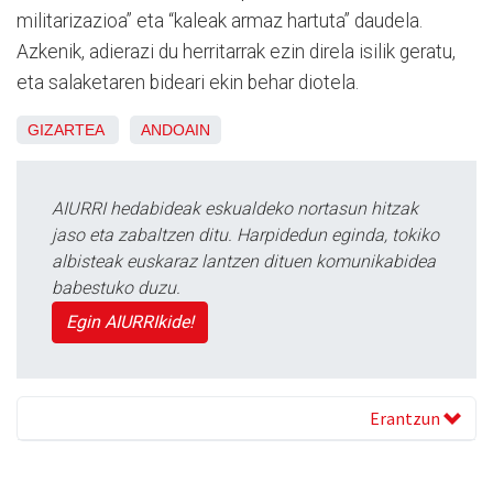
militarizazioa” eta “kaleak armaz hartuta” daudela.
Azkenik, adierazi du herritarrak ezin direla isilik geratu,
eta salaketaren bideari ekin behar diotela.
GIZARTEA
ANDOAIN
AIURRI hedabideak eskualdeko nortasun hitzak
jaso eta zabaltzen ditu. Harpidedun eginda, tokiko
albisteak euskaraz lantzen dituen komunikabidea
babestuko duzu.
Egin AIURRIkide!
Erantzun