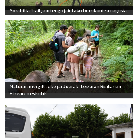
Sorabilla Trail, aurtengo jaietako berrikuntza nagusia
Naturan murgiltzeko jarduerak, Leizaran Bisitarien
Etxearen eskutik