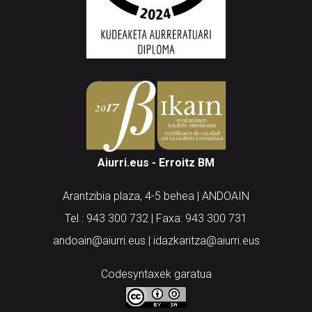
Aiurri.eus - Erroitz BM
Arantzibia plaza, 4-5 behea | ANDOAIN
Tel.: 943 300 732 | Faxa: 943 300 731
andoain@aiurri.eus | idazkaritza@aiurri.eus
Codesyntaxek garatua