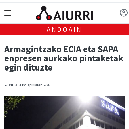
ANDOAIN
Armagintzako ECIA eta SAPA
enpresen aurkako pintaketak
egin dituzte
Aiurri
2026ko apirilaren 28a