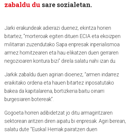
zabaldu du
sare sozialetan.
Jarki erakundeak adierazi duenez, ekintza horien
bitartez, ”morteroak egiten dituen ECIA eta ekoizpen
militarrari zuzendutako Sapa enpresak inperialismoa
armez hornitzearen eta hau elikatzen duen gerraren
negozioaren kontura bizi” direla salatu nahi izan du.
Jarkik zabaldu duen agirian dioenez, “armen indarrez
eraikitako ordena eta hauen bitartez inposatutako
bakea da kapitalarena, bortizkeria baitu oinarri
burgesiaren botereak”.
Gogoeta horren adibidetzat jo ditu armagintzaren
sektorean aritzen diren aipatu bi enpresak. Agiri berean,
salatu dute “Euskal Herriak pairatzen duen