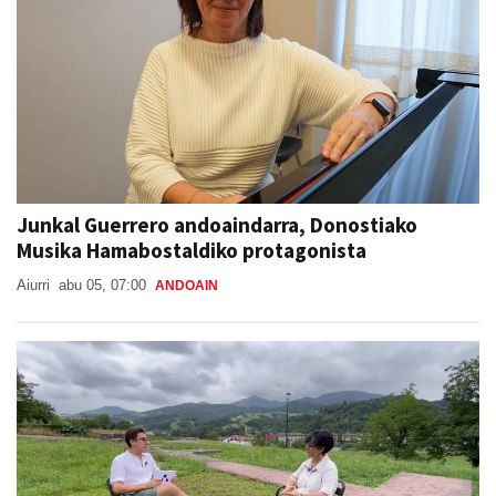
Junkal Guerrero andoaindarra, Donostiako
Musika Hamabostaldiko protagonista
Aiurri
abu 05, 07:00
ANDOAIN