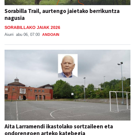
Sorabilla Trail, aurtengo jaietako berrikuntza
nagusia
SORABILLAKO JAIAK 2026
Aiurri
abu 06, 07:00
ANDOAIN
Aita Larramendi ikastolako sortzaileen eta
ondorengoen arteko katebegia