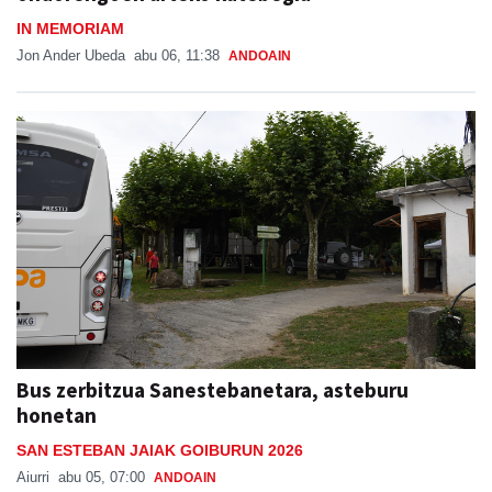
IN MEMORIAM
Jon Ander Ubeda
abu 06, 11:38
ANDOAIN
Bus zerbitzua Sanestebanetara, asteburu
honetan
SAN ESTEBAN JAIAK GOIBURUN 2026
Aiurri
abu 05, 07:00
ANDOAIN