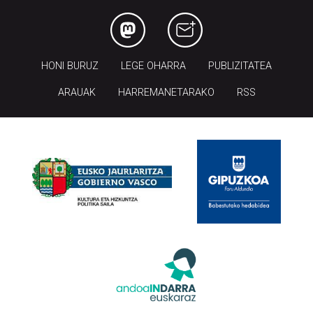
HONI BURUZ
LEGE OHARRA
PUBLIZITATEA
ARAUAK
HARREMANETARAKO
RSS