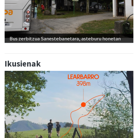
Bus zerbitzua Sanestebanetara, asteburu honetan
Ikusienak