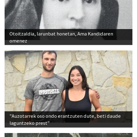
Otoitzaldia, larunbat honetan, Ama Kandidaren
omenez
"Auzotarrek oso ondo erantzuten dute, beti daude
laguntzeko prest"