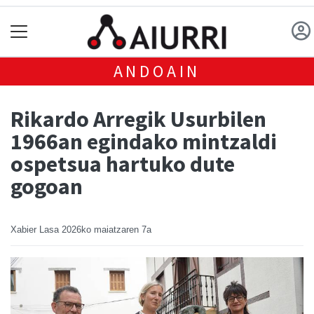
ANDOAIN
Rikardo Arregik Usurbilen
1966an egindako mintzaldi
ospetsua hartuko dute
gogoan
Xabier Lasa
2026ko maiatzaren 7a