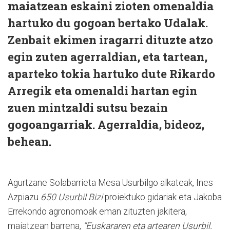
maiatzean eskaini zioten omenaldia
hartuko du gogoan bertako Udalak.
Zenbait ekimen iragarri dituzte atzo
egin zuten agerraldian, eta tartean,
aparteko tokia hartuko dute Rikardo
Arregik eta omenaldi hartan egin
zuen mintzaldi sutsu bezain
gogoangarriak. Agerraldia, bideoz,
behean.
Agurtzane Solabarrieta Mesa Usurbilgo alkateak, Ines
Azpiazu
650 Usurbil Bizi
proiektuko gidariak eta Jakoba
Errekondo agronomoak eman zituzten jakitera,
maiatzean barrena,
“Euskararen eta artearen Usurbil.