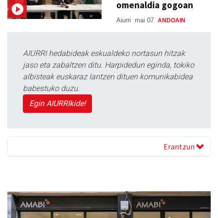
omenaldia gogoan
Aiurri
mai 07
ANDOAIN
AIURRI hedabideak eskualdeko nortasun hitzak
jaso eta zabaltzen ditu. Harpidedun eginda, tokiko
albisteak euskaraz lantzen dituen komunikabidea
babestuko duzu.
Egin AIURRIkide!
Erantzun