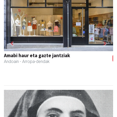
Previous
Next
Amabi haur eta gazte jantziak
Andoain
- Arropa-dendak