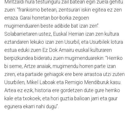
Mintzaldi hura testuinguru zail batean egin zuela gehitu
zuen: “frankismo betean, zentsurari iskin egitea ez zen
erraza. Garai horretan bor-borka zegoen
mugimenduaren beste adibide bat izan zen”.
Solabarrietaren ustez, Euskal Herrian izan zen kultura
eztandaren lekuko izan zen Usurbil, eta Usurbilek lotura
estua eduki zuen Ez Dok Amairu euskal kulturaren
berpizkundea bideratu zuen mugimenduarekin: “Herriko
bi seme, Artze anaiak, mugimendu horren parte izan
ziren, eta partaide gehiagok ere bere arrastoa utzi zuten
Usurbilen, Mikel Laboak eta Remigio Mendiburuk kasu.
Artea ez ezik, historia ere gordetzen dute gure herriko
kale eta txokoek, eta hori guztia balioan jarri eta gaur
egunera ekarri nahi dugu”.