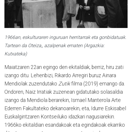
1966an, eskulturaren inguruan herritarrak eta gonbidatuak.
Tartean da Oteiza,, azalpenak ematen (Argazkia:
Kutxateka)
Maiatzaren 22an egingo den ekitaldiak, berriz, hiru zati
izango ditu. Lehenbizi, Rikardo Arregiri buruz Ainara
Mendiolak zuzendutako
Zutik
filma (2019) emango da.
Ondoren, Naiz Irratiak zuzenean gidatutako solasaldia
izango da Mendiola berarekin, Ismael Manterola Arte
Ederren Fakultateko dekanoarekin, eta, Idurre Eskisabel
Euskalgintzaren Kontseiluko idazkari nagusiarekin.
1966ko ekitaldian esandakoak eta egindakoak ekarriko