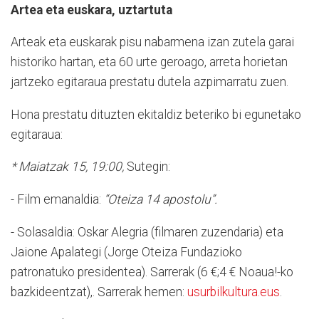
Artea eta euskara, uztartuta
Arteak eta euskarak pisu nabarmena izan zutela garai
historiko hartan, eta 60 urte geroago, arreta horietan
jartzeko egitaraua prestatu dutela azpimarratu zuen.
Hona prestatu dituzten ekitaldiz beteriko bi egunetako
egitaraua:
* Maiatzak 15,
19:00,
Sutegin:
- Film emanaldia:
“Oteiza 14 apostolu”.
- Solasaldia: Oskar Alegria (filmaren zuzendaria) eta
Jaione Apalategi (Jorge Oteiza Fundazioko
patronatuko presidentea). Sarrerak (6 €;4 € Noaua!-ko
bazkideentzat),. Sarrerak hemen:
usurbilkultura.eus
.