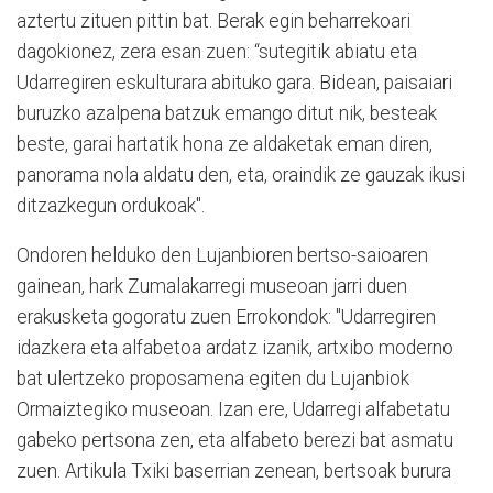
aztertu zituen pittin bat. Berak egin beharrekoari
dagokionez, zera esan zuen: “sutegitik abiatu eta
Udarregiren eskulturara abituko gara. Bidean, paisaiari
buruzko azalpena batzuk emango ditut nik, besteak
beste, garai hartatik hona ze aldaketak eman diren,
panorama nola aldatu den, eta, oraindik ze gauzak ikusi
ditzazkegun ordukoak".
Ondoren helduko den Lujanbioren bertso-saioaren
gainean, hark Zumalakarregi museoan jarri duen
erakusketa gogoratu zuen Errokondok: "Udarregiren
idazkera eta alfabetoa ardatz izanik, artxibo moderno
bat ulertzeko proposamena egiten du Lujanbiok
Ormaiztegiko museoan. Izan ere, Udarregi alfabetatu
gabeko pertsona zen, eta alfabeto berezi bat asmatu
zuen. Artikula Txiki baserrian zenean, bertsoak burura