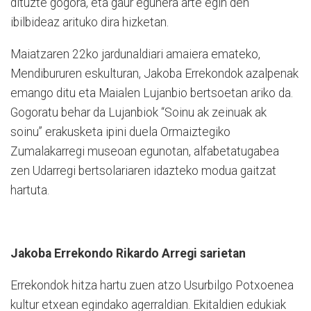
dituzte gogora, eta gaur egunera arte egin den
ibilbideaz arituko dira hizketan.
Maiatzaren 22ko jardunaldiari amaiera emateko,
Mendibururen eskulturan, Jakoba Errekondok azalpenak
emango ditu eta Maialen Lujanbio bertsoetan ariko da.
Gogoratu behar da Lujanbiok “Soinu ak zeinuak ak
soinu” erakusketa ipini duela Ormaiztegiko
Zumalakarregi museoan egunotan, alfabetatugabea
zen Udarregi bertsolariaren idazteko modua gaitzat
hartuta.
Jakoba Errekondo Rikardo Arregi sarietan
Errekondok hitza hartu zuen atzo Usurbilgo Potxoenea
kultur etxean egindako agerraldian. Ekitaldien edukiak