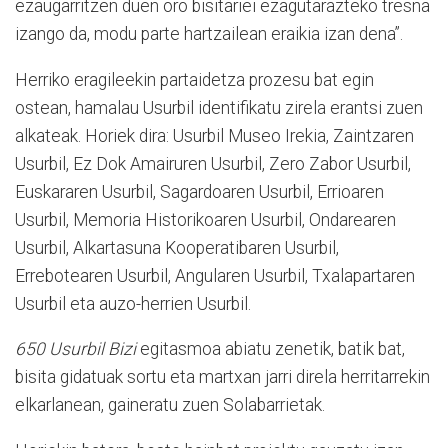
ezaugarritzen duen oro bisitariei ezagutarazteko tresna
izango da, modu parte hartzailean eraikia izan dena”.
Herriko eragileekin partaidetza prozesu bat egin
ostean, hamalau Usurbil identifikatu zirela erantsi zuen
alkateak. Horiek dira: Usurbil Museo Irekia, Zaintzaren
Usurbil, Ez Dok Amairuren Usurbil, Zero Zabor Usurbil,
Euskararen Usurbil, Sagardoaren Usurbil, Errioaren
Usurbil, Memoria Historikoaren Usurbil, Ondarearen
Usurbil, Alkartasuna Kooperatibaren Usurbil,
Errebotearen Usurbil, Angularen Usurbil, Txalapartaren
Usurbil eta auzo-herrien Usurbil.
650 Usurbil Bizi
egitasmoa abiatu zenetik, batik bat,
bisita gidatuak sortu eta martxan jarri direla herritarrekin
elkarlanean, gaineratu zuen Solabarrietak.