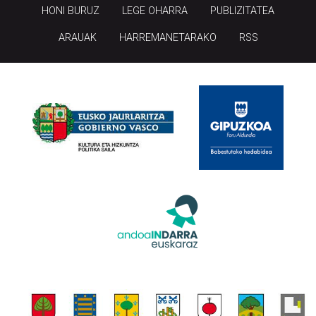
HONI BURUZ
LEGE OHARRA
PUBLIZITATEA
ARAUAK
HARREMANETARAKO
RSS