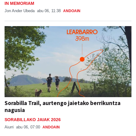
IN MEMORIAM
Jon Ander Ubeda
abu 06, 11:38
ANDOAIN
Sorabilla Trail, aurtengo jaietako berrikuntza
nagusia
SORABILLAKO JAIAK 2026
Aiurri
abu 06, 07:00
ANDOAIN