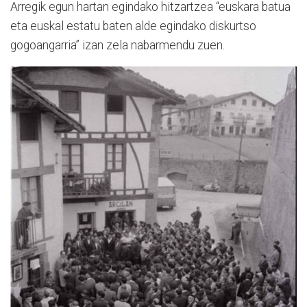
Arregik egun hartan egindako hitzartzea “euskara batua
eta euskal estatu baten alde egindako diskurtso
gogoangarria” izan zela nabarmendu zuen.