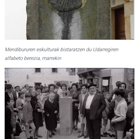
Mendibururen eskulturak bistaratzen du Udarregiren
alfabeto berezia, marrekin