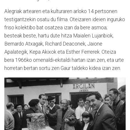
Alegriak artearen eta kulturaren arloko 14 pertsonen
testigantzekin osatu du filma. Oteizaren ideien inguruko
friso kolektibo bat osatzea izan da bere asmoa;
besteak beste, hartu dute hitza Maialen Lujanbiok,
Bernardo Atxagak, Richard Deaconek, Jaione
Apalategik, Kepa Akixok eta Esther Ferrerek. Oteiza
bera 1966ko omenaldi-ekitaldi hartan izan zen, eta urte
horretan bertan sortu zen Gaur taldeko kidea izan zen.