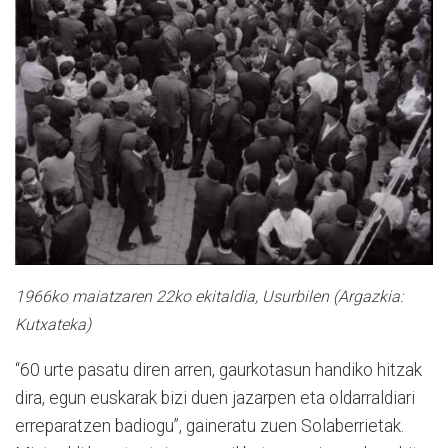
1966ko maiatzaren 22ko ekitaldia, Usurbilen (Argazkia:
Kutxateka)
“60 urte pasatu diren arren, gaurkotasun handiko hitzak
dira, egun euskarak bizi duen jazarpen eta oldarraldiari
erreparatzen badiogu”, gaineratu zuen Solaberrietak.