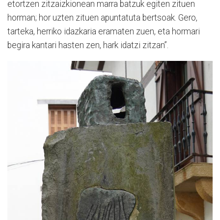
etortzen zitzaizkionean marra batzuk egiten zituen
horman; hor uzten zituen apuntatuta bertsoak. Gero,
tarteka, herriko idazkaria eramaten zuen, eta hormari
begira kantari hasten zen, hark idatzi zitzan”.