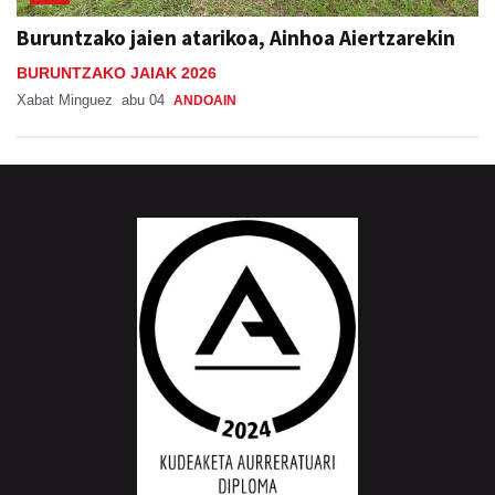
Buruntzako jaien atarikoa, Ainhoa Aiertzarekin
BURUNTZAKO JAIAK 2026
Xabat Minguez
abu 04
ANDOAIN