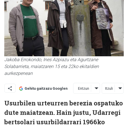
Jakoba Errokondo, Ines Azpiazu eta Agurtzane
Solabarrieta, maiatzaren 15 eta 22ko ekitaldien
aurkezpenean
Entzun
Itzuli
Gehitu gaitzazu Googlen
Usurbilen urteurren berezia ospatuko
dute maiatzean. Hain justu, Udarregi
bertsolari usurbildarrari 1966ko