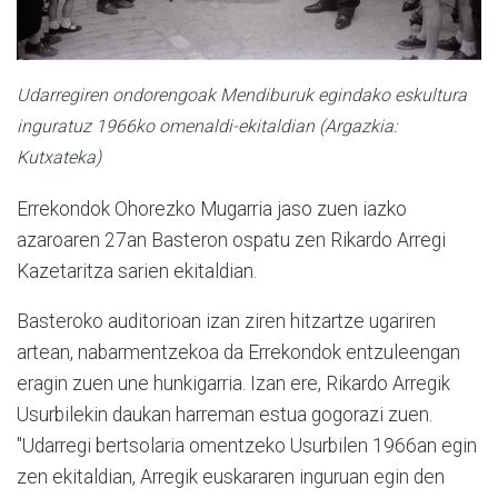
Udarregiren ondorengoak Mendiburuk egindako eskultura
inguratuz 1966ko omenaldi-ekitaldian (Argazkia:
Kutxateka)
Errekondok Ohorezko Mugarria jaso zuen iazko
azaroaren 27an Basteron ospatu zen Rikardo Arregi
Kazetaritza sarien ekitaldian.
Basteroko auditorioan izan ziren hitzartze ugariren
artean, nabarmentzekoa da Errekondok entzuleengan
eragin zuen une hunkigarria. Izan ere, Rikardo Arregik
Usurbilekin daukan harreman estua gogorazi zuen.
"Udarregi bertsolaria omentzeko Usurbilen 1966an egin
zen ekitaldian, Arregik euskararen inguruan egin den