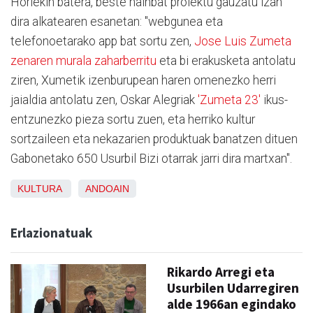
Horiekin batera, beste hainbat proiektu gauzatu izan
dira alkatearen esanetan: "webgunea eta
telefonoetarako app bat sortu zen,
Jose Luis Zumeta
zenaren murala zaharberritu
eta bi erakusketa antolatu
ziren, Xumetik izenburupean haren omenezko herri
jaialdia antolatu zen, Oskar Alegriak
'Zumeta 23'
ikus-
entzunezko pieza sortu zuen, eta herriko kultur
sortzaileen eta nekazarien produktuak banatzen dituen
Gabonetako 650 Usurbil Bizi otarrak jarri dira martxan".
KULTURA
ANDOAIN
Erlazionatuak
Rikardo Arregi eta
Usurbilen Udarregiren
alde 1966an egindako