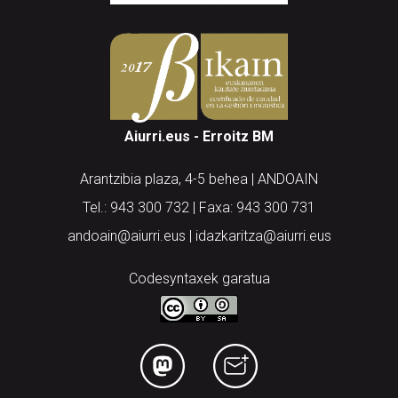
Aiurri.eus - Erroitz BM
Arantzibia plaza, 4-5 behea | ANDOAIN
Tel.: 943 300 732 | Faxa: 943 300 731
andoain@aiurri.eus | idazkaritza@aiurri.eus
Codesyntaxek garatua