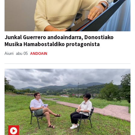
Junkal Guerrero andoaindarra, Donostiako
Musika Hamabostaldiko protagonista
Aiurri
abu 05
ANDOAIN