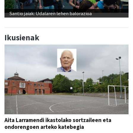
Santio jaiak: Udalaren lehen balorazioa
Ikusienak
Aita Larramendi ikastolako sortzaileen eta
ondorengoen arteko katebegia