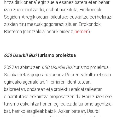
hitzaldirik onena" egin zuela esanez batera eten behar
izan zuen mintzaldia, erabat hunkituta, Errekondok.
Segidan, Arregik orduan bildutako euskaltzaleei helarazi
zizkien hiru mezuak gogorarazi zituen Errokondok
Basteron (mintzaldia, osorik bideoz,
hemen
).
650 Usurbil Bizi
turismo proiektua
2022an abiatu zen
650 Usurbil Bizi
turismo proiektua,
Solabarrietak gogoratu zuenez Potxenea kultur etxean
egindako agerraldian: “Herriaren identitatean,
baloreetan, ondarean eta proiektu eraldatzaileetan
oinarritutako eskaintza proposatzen du. Hain zuzen ere,
turismo eskaintza honen egilea ez da turismo agentzia
bat, herriko eragileak baizik. Azken batean, Usurbil