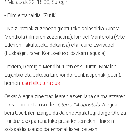
* Maiatzak 22, 18:00, Sutegin:
- Film emanaldia: “Zutik”.
- Naiz Irratiak zuzenean gidatutako solasaldia: Ainara
Mendiola (filmaren zuzendaria), Ismael Manterola (Arte
Ederren Fakultateko dekanoa) eta Idurre Eskisabel
(Euskalgintzaren Kontseiluko idazkari nagusia).
- Itxiera, Remigio Mendibururen eskulturan: Maialen
Lujanbio eta Jakoba Errekondo. Gonbidapenak (doan),
hemen:
usurbilkultura.eus
.
Oskar Alegria zinemagilearen azken lana da maiatzaren
15ean proiektatuko den
Oteiza 14 apostolu
. Alegria
bera Usurbilen izango da Jaione Apalategi Jorge Oteiza
Fundazioko patronatuko presidentearekin. Haiekin
solasaldia izango da, emanaldiaren ostean.