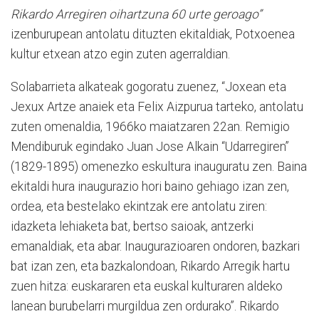
Rikardo Arregiren oihartzuna 60 urte geroago”
izenburupean antolatu dituzten ekitaldiak, Potxoenea
kultur etxean atzo egin zuten agerraldian.
Solabarrieta alkateak gogoratu zuenez, “Joxean eta
Jexux Artze anaiek eta Felix Aizpurua tarteko, antolatu
zuten omenaldia, 1966ko maiatzaren 22an. Remigio
Mendiburuk egindako Juan Jose Alkain “Udarregiren”
(1829-1895) omenezko eskultura inauguratu zen. Baina
ekitaldi hura inaugurazio hori baino gehiago izan zen,
ordea, eta bestelako ekintzak ere antolatu ziren:
idazketa lehiaketa bat, bertso saioak, antzerki
emanaldiak, eta abar. Inaugurazioaren ondoren, bazkari
bat izan zen, eta bazkalondoan, Rikardo Arregik hartu
zuen hitza: euskararen eta euskal kulturaren aldeko
lanean burubelarri murgildua zen ordurako”. Rikardo