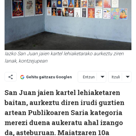
Iazko San Juan jaien kartel lehiaketarako aurkeztu ziren
lanak, kontzejupean
Entzun
Itzuli
Gehitu gaitzazu Googlen
San Juan jaien kartel lehiaketaren
baitan, aurkeztu diren irudi guztien
artean Publikoaren Saria kategoria
merezi duena aukeratu ahal izango
da, asteburuan. Maiatzaren 10a