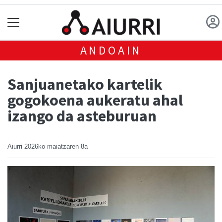
ANDOAIN
Sanjuanetako kartelik
gogokoena aukeratu ahal
izango da asteburuan
Aiurri
2026ko maiatzaren 8a