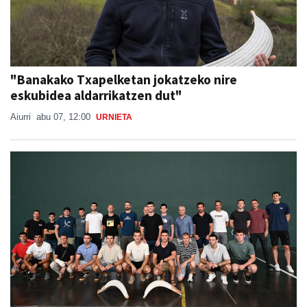
"Banakako Txapelketan jokatzeko nire
eskubidea aldarrikatzen dut"
Aiurri
abu 07, 12:00
URNIETA