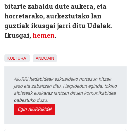
bitarte zabaldu dute aukera, eta
horretarako, aurkeztutako lan
guztiak ikusgai jarri ditu Udalak.
Ikusgai,
hemen
.
KULTURA
ANDOAIN
AIURRI hedabideak eskualdeko nortasun hitzak
jaso eta zabaltzen ditu. Harpidedun eginda, tokiko
albisteak euskaraz lantzen dituen komunikabidea
babestuko duzu.
Egin AIURRIkide!