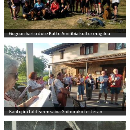
Gogoan hartu dute Katto Amilibia kultur eragilea
Kantujira taldearen saioa Goiburuko festetan