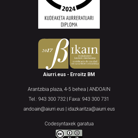
Aiurri.eus - Erroitz BM
Arantzibia plaza, 4-5 behea | ANDOAIN
Tel.: 943 300 732 | Faxa: 943 300 731
andoain@aiurri.eus | idazkaritza@aiurri.eus
Codesyntaxek garatua