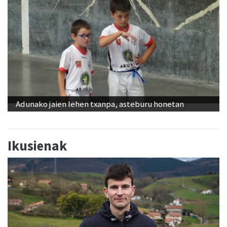
Adunako jaien lehen txanpa, asteburu honetan
Ikusienak