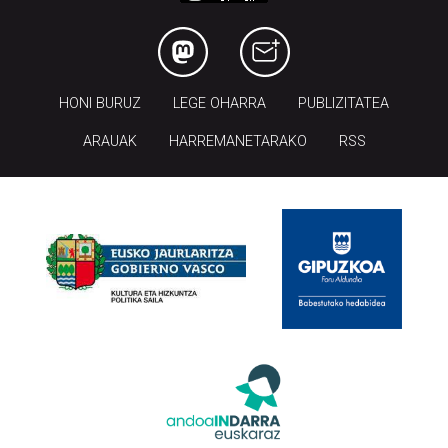
HONI BURUZ
LEGE OHARRA
PUBLIZITATEA
ARAUAK
HARREMANETARAKO
RSS