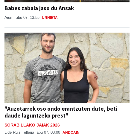
Babes zabala jaso du Ansak
Aiurri
abu 07, 13:55
URNIETA
"Auzotarrek oso ondo erantzuten dute, beti
daude laguntzeko prest"
SORABILLAKO JAIAK 2026
Lide Ruiz Telleria
abu 07, 08:00
ANDOAIN