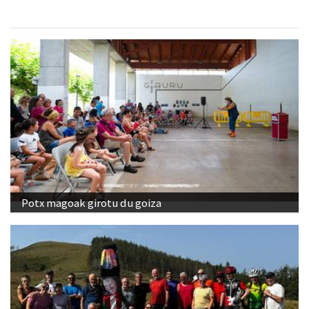
Potx magoak girotu du goiza