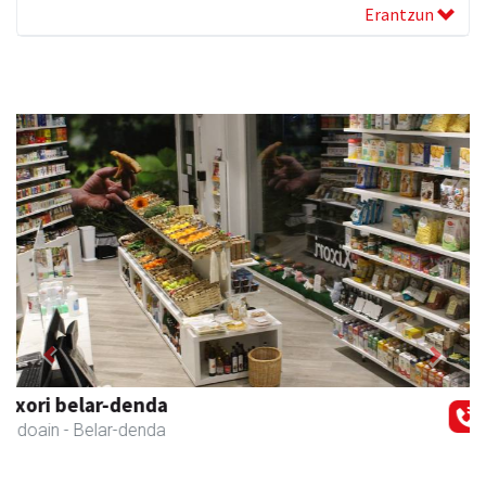
Erantzun
Previous
Next
Asun denda
Andoain
- Arropa-dendak