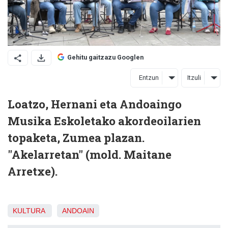
Gehitu gaitzazu Googlen
Entzun
Itzuli
Loatzo, Hernani eta Andoaingo
Musika Eskoletako akordeoilarien
topaketa, Zumea plazan.
"Akelarretan" (mold. Maitane
Arretxe).
KULTURA
ANDOAIN