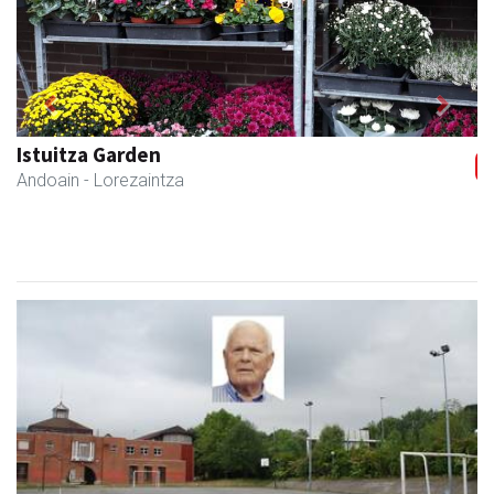
Previous
Next
Belkoain fisioterapia zerbitzua
Andoain
- Fisioterapia