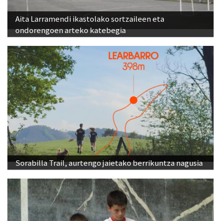
Aita Larramendi ikastolako sortzaileen eta
ondorengoen arteko katebegia
Sorabilla Trail, aurtengo jaietako berrikuntza nagusia