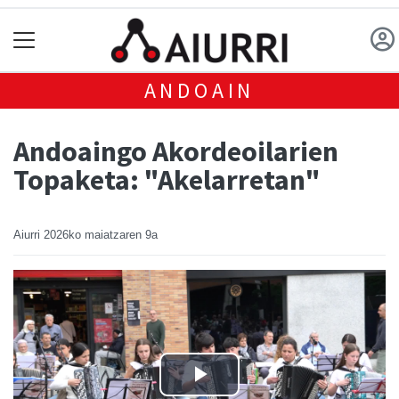
ANDOAIN
Andoaingo Akordeoilarien
Topaketa: "Akelarretan"
Aiurri
2026ko maiatzaren 9a