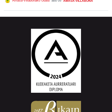
Amasa-Villabonako Udala
abu 05
AMASA-VILLABONA