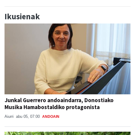
Ikusienak
Junkal Guerrero andoaindarra, Donostiako
Musika Hamabostaldiko protagonista
Aiurri
abu 05, 07:00
ANDOAIN