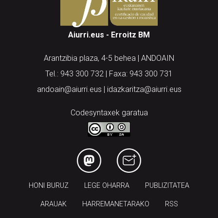
Aiurri.eus - Erroitz BM
Arantzibia plaza, 4-5 behea | ANDOAIN
Tel.: 943 300 732 | Faxa: 943 300 731
andoain@aiurri.eus | idazkaritza@aiurri.eus
Codesyntaxek garatua
HONI BURUZ
LEGE OHARRA
PUBLIZITATEA
ARAUAK
HARREMANETARAKO
RSS