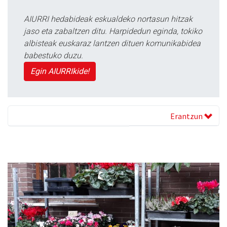
AIURRI hedabideak eskualdeko nortasun hitzak
jaso eta zabaltzen ditu. Harpidedun eginda, tokiko
albisteak euskaraz lantzen dituen komunikabidea
babestuko duzu.
Egin AIURRIkide!
Erantzun