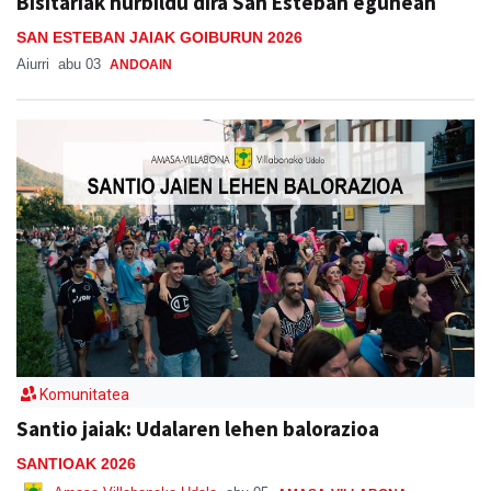
Bisitariak hurbildu dira San Esteban egunean
SAN ESTEBAN JAIAK GOIBURUN 2026
Aiurri
abu 03
ANDOAIN
Komunitatea
Santio jaiak: Udalaren lehen balorazioa
SANTIOAK 2026