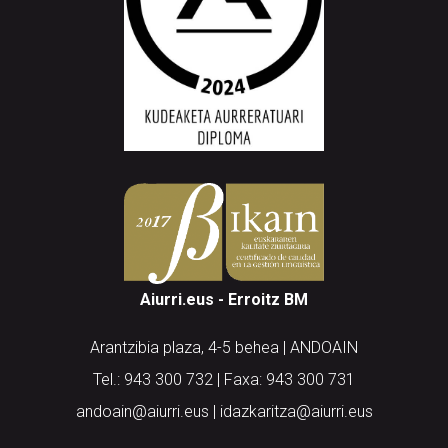
Aiurri.eus - Erroitz BM
Arantzibia plaza, 4-5 behea | ANDOAIN
Tel.: 943 300 732 | Faxa: 943 300 731
andoain@aiurri.eus | idazkaritza@aiurri.eus