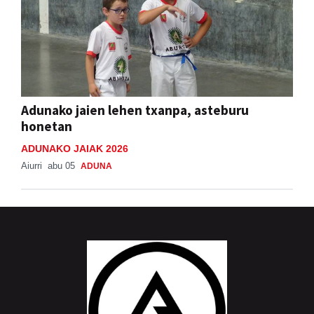
Adunako jaien lehen txanpa, asteburu
honetan
ADUNAKO JAIAK 2026
Aiurri
abu 05
ADUNA