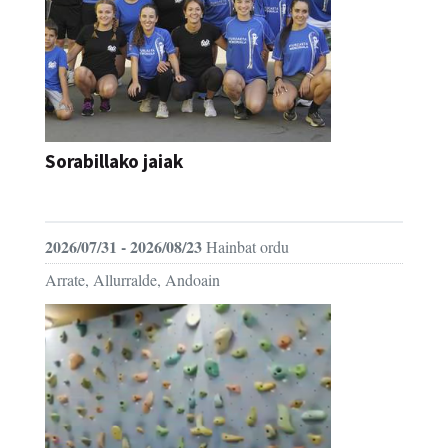
Sorabillako jaiak
FESTAK
2026/07/31 - 2026/08/23
Hainbat ordu
Arrate, Allurralde, Andoain