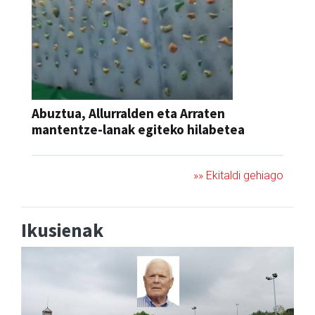
Abuztua, Allurralden eta Arraten
mantentze-lanak egiteko hilabetea
»» Ekitaldi gehiago
Ikusienak