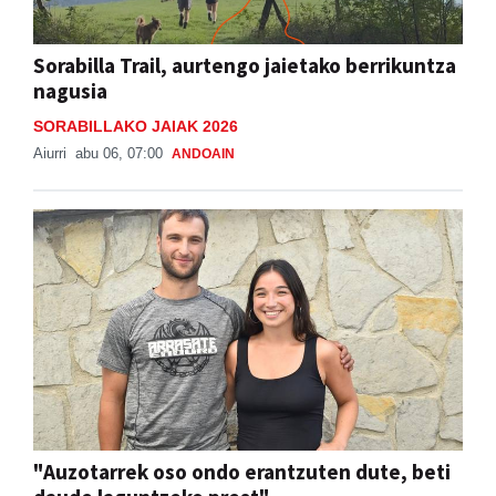
Sorabilla Trail, aurtengo jaietako berrikuntza
nagusia
SORABILLAKO JAIAK 2026
Aiurri
abu 06, 07:00
ANDOAIN
"Auzotarrek oso ondo erantzuten dute, beti