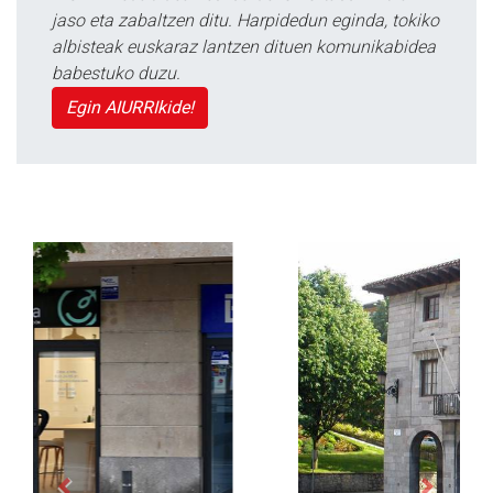
jaso eta zabaltzen ditu. Harpidedun eginda, tokiko
albisteak euskaraz lantzen dituen komunikabidea
babestuko duzu.
Egin AIURRIkide!