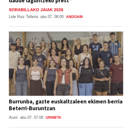
daude laguntzeko prest"
SORABILLAKO JAIAK 2026
Lide Ruiz Telleria
abu 07, 08:00
ANDOAIN
Burrunba, gazte euskaltzaleen ekimen berria
Beterri-Buruntzan
Aiurri
abu 07, 07:00
URNIETA