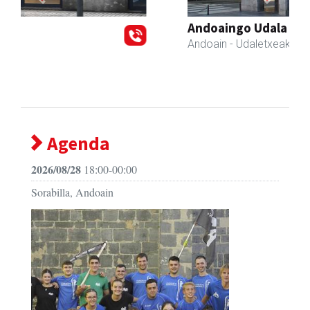
Previous
Next
Andoaingo Udala
Andoain
- Udaletxeak
Agenda
2026/08/28
18:00-00:00
Sorabilla, Andoain