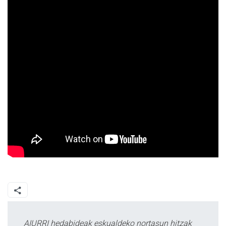
AIURRI hedabideak eskualdeko nortasun hitzak