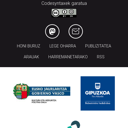
Codesyntaxek garatua
HONI BURUZ
LEGE OHARRA
PUBLIZITATEA
ARAUAK
HARREMANETARAKO
RSS