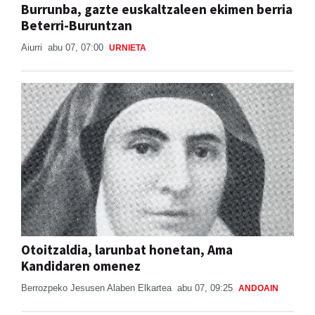
Burrunba, gazte euskaltzaleen ekimen berria
Beterri-Buruntzan
Aiurri
abu 07, 07:00
URNIETA
Otoitzaldia, larunbat honetan, Ama
Kandidaren omenez
Berrozpeko Jesusen Alaben Elkartea
abu 07, 09:25
ANDOAIN