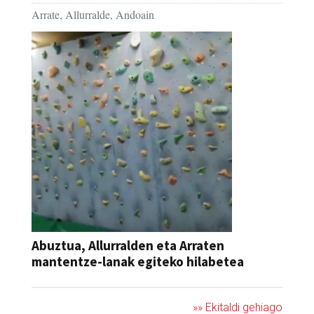
Arrate, Allurralde, Andoain
Abuztua, Allurralden eta Arraten
mantentze-lanak egiteko hilabetea
»» Ekitaldi gehiago