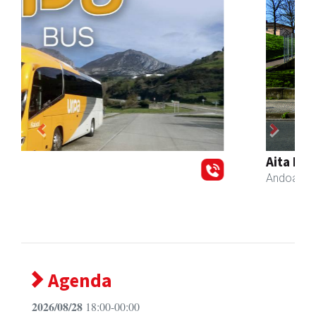
Previous
Next
Aita Larramendi Ikastola
Andoain
- Hezkuntza
Agenda
2026/08/28
18:00-00:00