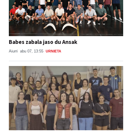
Babes zabala jaso du Ansak
Aiurri
abu 07, 13:55
URNIETA