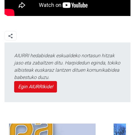
AIURRI hedabideak eskualdeko nortasun hitzak
jaso eta zabaltzen ditu. Harpidedun eginda, tokiko
albisteak euskaraz lantzen dituen komunikabidea
babestuko duzu.
Egin AIURRIkide!