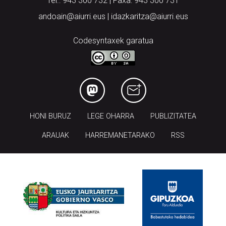
Tel.: 943 300 732 | Faxa: 943 300 731
andoain@aiurri.eus | idazkaritza@aiurri.eus
Codesyntaxek garatua
HONI BURUZ
LEGE OHARRA
PUBLIZITATEA
ARAUAK
HARREMANETARAKO
RSS