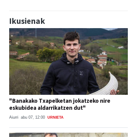
Ikusienak
"Banakako Txapelketan jokatzeko nire
eskubidea aldarrikatzen dut"
Aiurri
abu 07, 12:00
URNIETA