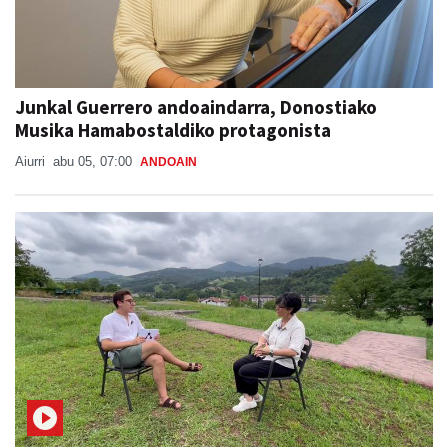
Junkal Guerrero andoaindarra, Donostiako
Musika Hamabostaldiko protagonista
Aiurri
abu 05, 07:00
ANDOAIN