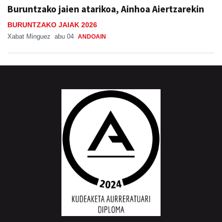
Buruntzako jaien atarikoa, Ainhoa Aiertzarekin
BURUNTZAKO JAIAK 2026
Xabat Minguez
abu 04
ANDOAIN