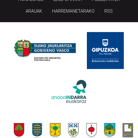
ARAUAK
HARREMANETARAKO
RSS