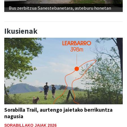
Bus zerbitzua Sanestebanetara, asteburu honetan
Ikusienak
Sorabilla Trail, aurtengo jaietako berrikuntza
nagusia
SORABILLAKO JAIAK 2026