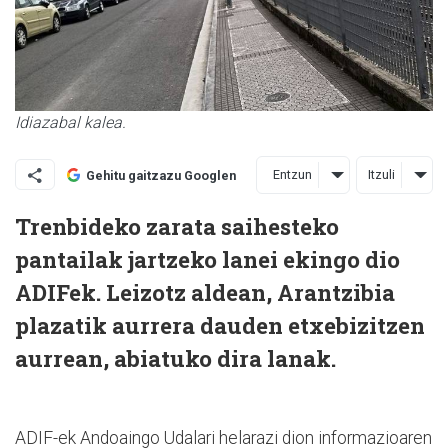
Idiazabal kalea.
Entzun
Itzuli
Gehitu gaitzazu Googlen
Trenbideko zarata saihesteko
pantailak jartzeko lanei ekingo dio
ADIFek. Leizotz aldean, Arantzibia
plazatik aurrera dauden etxebizitzen
aurrean, abiatuko dira lanak.
ADIF-ek Andoaingo Udalari helarazi dion informazioaren