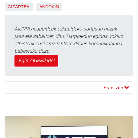
GIZARTEA
ANDOAIN
AIURRI hedabideak eskualdeko nortasun hitzak
jaso eta zabaltzen ditu. Harpidedun eginda, tokiko
albisteak euskaraz lantzen dituen komunikabidea
babestuko duzu.
Egin AIURRIkide!
Erantzun