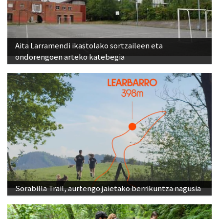
Aita Larramendi ikastolako sortzaileen eta
ondorengoen arteko katebegia
Sorabilla Trail, aurtengo jaietako berrikuntza nagusia