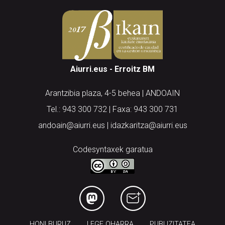
Aiurri.eus - Erroitz BM
Arantzibia plaza, 4-5 behea | ANDOAIN
Tel.: 943 300 732 | Faxa: 943 300 731
andoain@aiurri.eus | idazkaritza@aiurri.eus
Codesyntaxek garatua
HONI BURUZ
LEGE OHARRA
PUBLIZITATEA