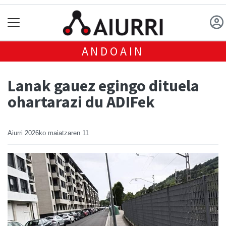
ANDOAIN
Lanak gauez egingo dituela
ohartarazi du ADIFek
Aiurri
2026ko maiatzaren 11