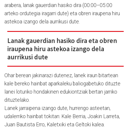
arabera, lanak gauerdian hasiko dira (00:00–05:00
arteko ordutegia iragarri dute) eta obren iraupena hiru
astekoa izango dela aurrikusi dute.
Lanak gauerdian hasiko dira eta obren
iraupena hiru astekoa izango dela
aurrikusi dute
Ohar berean jakinarazi dutenez, lanek iraun bitartean
kale bereko hainbat aparkaleku baliogabetuko dituzte
lanei loturiko hondakinen edukiontziak bertan jarriko
dituztelako.
Lanek jarraipena izango dute, hurrengo asteetan,
udalerriko hainbat tokitan: Kale Berria, Joakin Larreta,
Juan Bautista Erro, Kaletxiki eta Geltoki kalea.