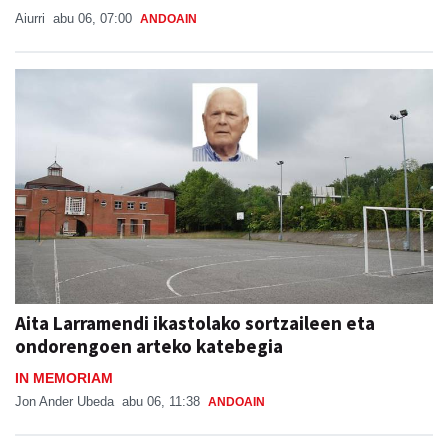
Aiurri
abu 06, 07:00
ANDOAIN
Aita Larramendi ikastolako sortzaileen eta
ondorengoen arteko katebegia
IN MEMORIAM
Jon Ander Ubeda
abu 06, 11:38
ANDOAIN