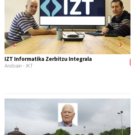
Previous
Next
IZT Informatika Zerbitzu Integrala
Andoain
- IKT