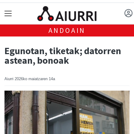
ANDOAIN
Egunotan, tiketak; datorren
astean, bonoak
Aiurri
2026ko maiatzaren 14a