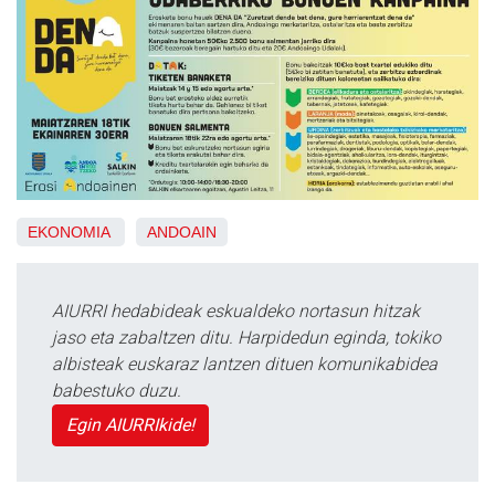
EKONOMIA
ANDOAIN
AIURRI hedabideak eskualdeko nortasun hitzak
jaso eta zabaltzen ditu. Harpidedun eginda, tokiko
albisteak euskaraz lantzen dituen komunikabidea
babestuko duzu.
Egin AIURRIkide!