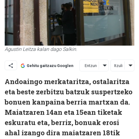
Agustin Leitza kalan dago Salkin.
Entzun
Itzuli
Gehitu gaitzazu Googlen
Andoaingo merkataritza, ostalaritza
eta beste zerbitzu batzuk suspertzeko
bonuen kanpaina berria martxan da.
Maiatzaren 14an eta 15ean tiketak
eskuratu eta, berriz, bonuak erosi
ahal izango dira maiatzaren 18tik