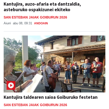
Kantujira, auzo-afaria eta dantzaldia,
asteburuko ospakizunei ekiteko
SAN ESTEBAN JAIAK GOIBURUN 2026
Aiurri
abu 08, 09:31
ANDOAIN
Kantujira taldearen saioa Goiburuko festetan
SAN ESTEBAN JAIAK GOIBURUN 2026