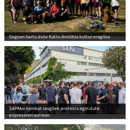
Gogoan hartu dute Katto Amilibia kultur eragilea
SAPAko hainbat langilek protesta egin dute
enpresaren aurrean