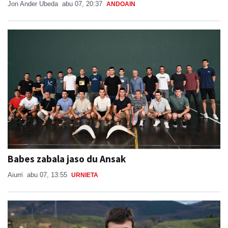
Jon Ander Ubeda
abu 07, 20:37
ANDOAIN
Babes zabala jaso du Ansak
Aiurri
abu 07, 13:55
URNIETA