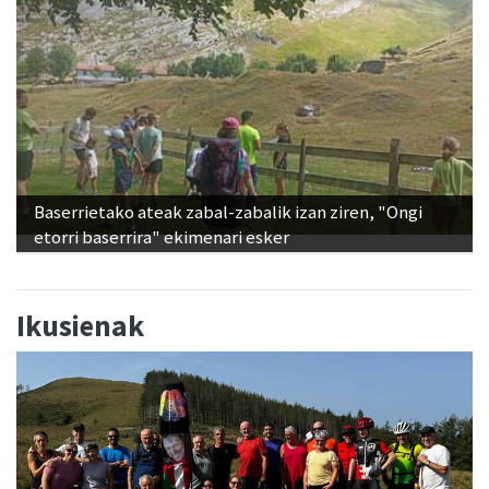
Baserrietako ateak zabal-zabalik izan ziren, "Ongi
etorri baserrira" ekimenari esker
Ikusienak