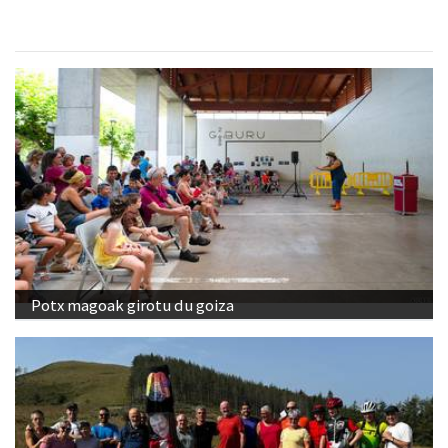
Potx magoak girotu du goiza