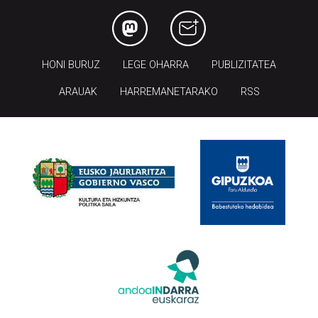
HONI BURUZ
LEGE OHARRA
PUBLIZITATEA
ARAUAK
HARREMANETARAKO
RSS