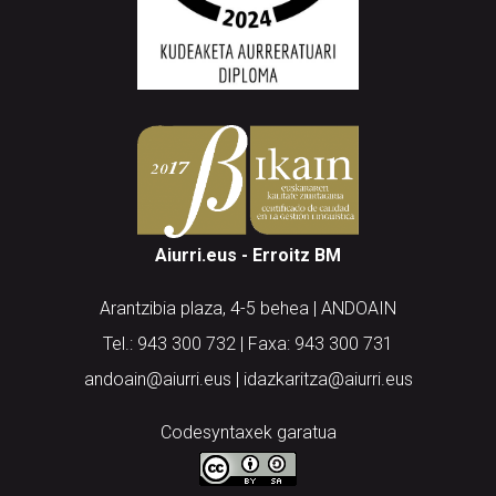
Aiurri.eus - Erroitz BM
Arantzibia plaza, 4-5 behea | ANDOAIN
Tel.: 943 300 732 | Faxa: 943 300 731
andoain@aiurri.eus | idazkaritza@aiurri.eus
Codesyntaxek garatua