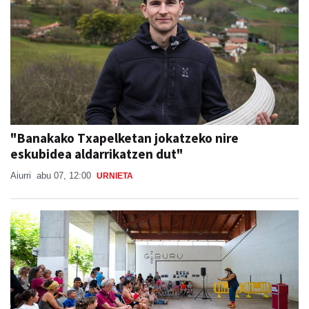
"Banakako Txapelketan jokatzeko nire
eskubidea aldarrikatzen dut"
Aiurri
abu 07, 12:00
URNIETA