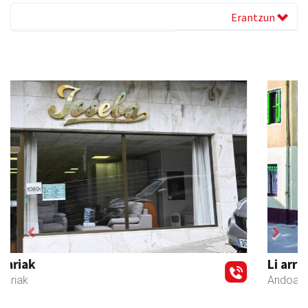
Erantzun
Previous
Next
Li arropa eta osagarriak
Andoain
- Arropa-dendak