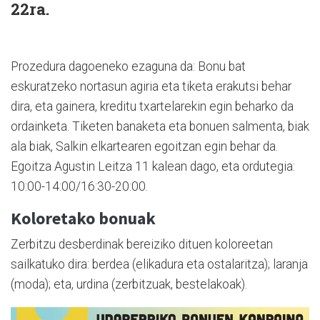
22ra.
Prozedura dagoeneko ezaguna da:
Bonu bat
eskuratzeko nortasun agiria eta tiketa erakutsi behar
dira, eta gainera, kreditu txartelarekin egin beharko da
ordainketa. Tiketen banaketa eta bonuen salmenta, biak
ala biak, Salkin elkartearen egoitzan egin behar da.
Egoitza Agustin Leitza 11 kalean dago, eta ordutegia:
10:00-14:00/16:30-20:00.
Koloretako bonuak
Zerbitzu desberdinak bereiziko dituen koloreetan
sailkatuko dira: berdea (elikadura eta ostalaritza); laranja
(moda); eta, urdina (zerbitzuak, bestelakoak).