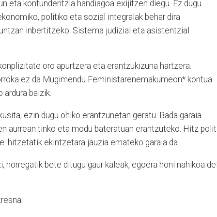
un eta kontundentzia handiagoa exijitzen diegu. Ez dugu
ekonomiko, politiko eta sozial integralak behar dira
tzan inbertitzeko. Sistema judizial eta asistentzial
konplizitate oro apurtzera eta erantzukizuna hartzera.
 borroka ez da Mugimendu Feministarenemakumeon* kontua
 ardura baizik.
kusita, ezin dugu ohiko erantzunetan geratu. Bada garaia
en aurrean tinko eta modu bateratuan erantzuteko. Hitz poli
 hitzetatik ekintzetara jauzia emateko garaia da.
i, horregatik bete ditugu gaur kaleak, egoera honi nahikoa de
resna.