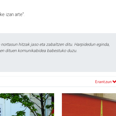
e izan arte".
ortasun hitzak jaso eta zabaltzen ditu. Harpidedun eginda,
tzen dituen komunikabidea babestuko duzu.
Erantzun