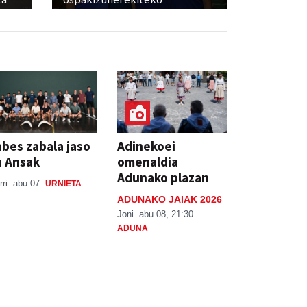
bes zabala jaso
Adinekoei
u Ansak
omenaldia
Adunako plazan
rri
abu 07
URNIETA
ADUNAKO JAIAK 2026
Joni
abu 08, 21:30
ADUNA