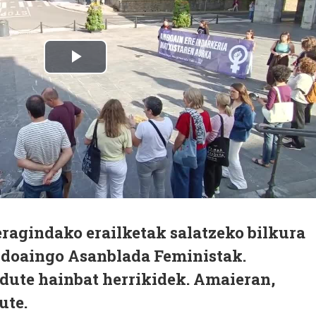
ragindako erailketak salatzeko bilkura
ndoaingo Asanblada Feministak.
 dute hainbat herrikidek. Amaieran,
ute.