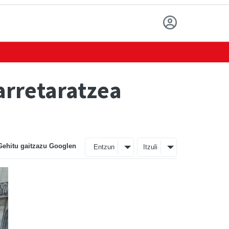
arretaratzea
Gehitu gaitzazu Googlen
Entzun
Itzuli