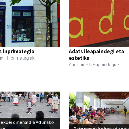
s inprimategia
Adats ileapaindegi eta
estetika
in
- Inprimategiak
Andoain
- Ile-apaindegiak
nekoei omenaldia Adunako
zan
Potx magoak girotu du goi