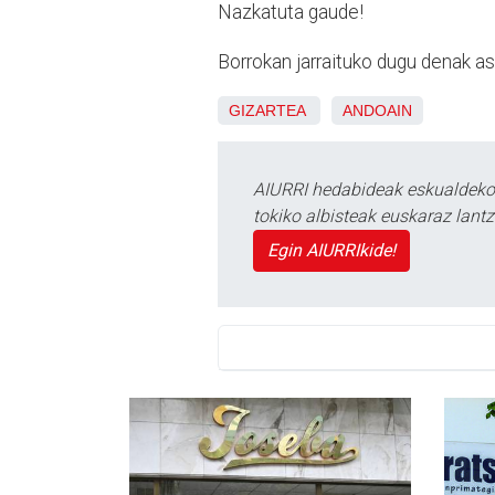
Nazkatuta gaude!
Borrokan jarraituko dugu denak ask
GIZARTEA
ANDOAIN
AIURRI hedabideak eskualdeko n
tokiko albisteak euskaraz lan
Egin AIURRIkide!