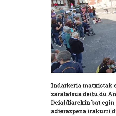
Indarkeria matxistak e
zaratatsua deitu du A
Deialdiarekin bat egin
adierazpena irakurri d