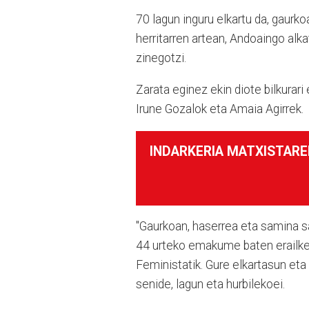
70 lagun inguru elkartu da, gaurko
herritarren artean, Andoaingo al
zinegotzi.
Zarata eginez ekin diote bilkurari
Irune Gozalok eta Amaia Agirrek.
INDARKERIA MATXISTARE
"Gaurkoan, haserrea eta samina sa
44 urteko emakume baten erailke
Feministatik. Gure elkartasun et
senide, lagun eta hurbilekoei.