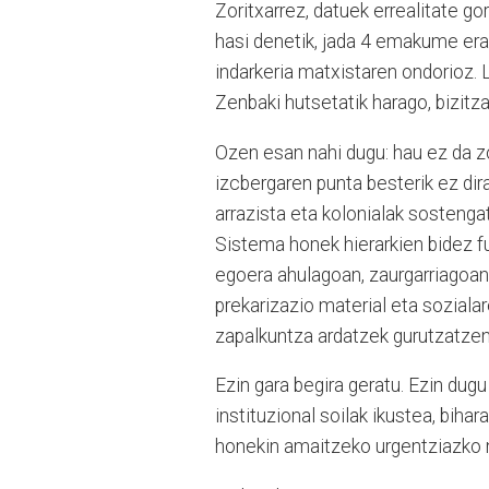
Zoritxarrez, datuek errealitate go
hasi denetik, jada 4 emakume erail
indarkeria matxistaren ondorioz. L
Zenbaki hutsetatik harago, bizitza
Ozen esan nahi dugu: hau ez da zo
izcbergaren punta besterik ez dira
arrazista eta kolonialak sosteng
Sistema honek hierarkien bidez 
egoera ahulagoan, zaurgarriagoa
prekarizazio material eta sozialar
zapalkuntza ardatzek gurutzatzen
Ezin gara begira geratu. Ezin dug
instituzional soilak ikustea, biha
honekin amaitzeko urgentziazko ne