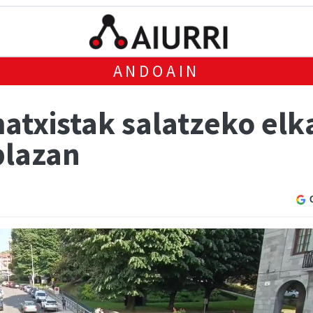
ANDOAIN
atxistak salatzeko elk
plazan