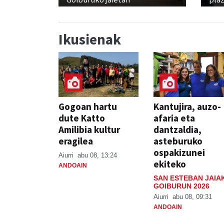
Ikusienak
Gogoan hartu
Kantujira, auzo-
dute Katto
afaria eta
Amilibia kultur
dantzaldia,
eragilea
asteburuko
ospakizunei
Aiurri
abu 08, 13:24
ekiteko
ANDOAIN
SAN ESTEBAN JAIA
GOIBURUN 2026
Aiurri
abu 08, 09:31
ANDOAIN