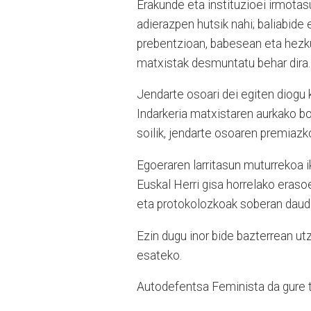
Erakunde eta instituzioei irmotas
adierazpen hutsik nahi; baliabide 
prebentzioan, babesean eta hezkun
matxistak desmuntatu behar dira.
Jendarte osoari dei egiten diogu 
Indarkeria matxistaren aurkako
soilik, jendarte osoaren premiazko
Egoeraren larritasun muturrekoa i
Euskal Herri gisa horrelako eraso
eta protokolozkoak soberan daude:
Ezin dugu inor bide bazterrean utz
esateko.
Autodefentsa Feminista da gure t