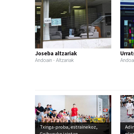
Joseba altzariak
Urrat
Andoain
- Altzariak
Andoa
Txinga-proba, estrainekoz,
Adi
Goiburuko jaietan
pla