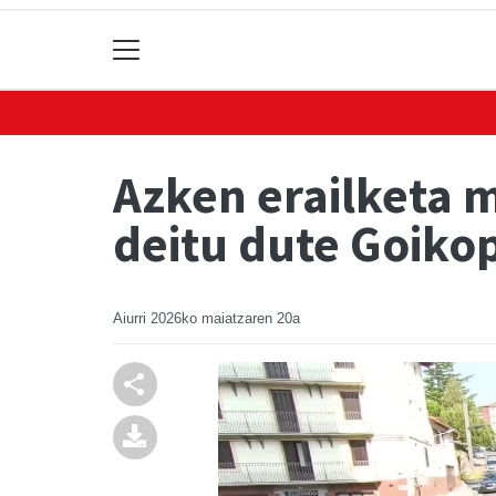
Azken erailketa m
deitu dute Goiko
Aiurri
2026ko maiatzaren 20a