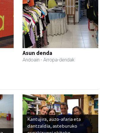
Asun denda
Andoain
- Arropa-dendak
Kantujira, auzo-afaria eta
dantzaldia, asteburuko
za
ospakizunei ekiteko