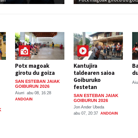
Potx magoak
Kantujira
Ba
girotu du goiza
taldearen saioa
d
Goiburuko
SAN ESTEBAN JAIAK
Aiu
festetan
GOIBURUN 2026
Aiurri
abu 08, 16:28
SAN ESTEBAN JAIAK
ANDOAIN
GOIBURUN 2026
Jon Ander Ubeda
K
abu 07, 20:37
ANDOAIN