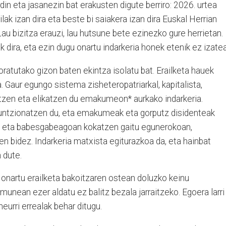
rdin eta jasanezin bat erakusten digute berriro: 2026. urtea
ak izan dira eta beste bi saiakera izan dira Euskal Herrian
au bizitza erauzi, lau hutsune bete ezinezko gure herrietan.
k dira, eta ezin dugu onartu indarkeria honek etenik ez izatea
ratutako gizon baten ekintza isolatu bat. Erailketa hauek
. Gaur egungo sistema zisheteropatriarkal, kapitalista,
atzen eta elikatzen du emakumeon* aurkako indarkeria.
funtzionatzen du, eta emakumeak eta gorputz disidenteak
n eta babesgabeagoan kokatzen gaitu egunerokoan,
en bidez. Indarkeria matxista egiturazkoa da, eta hainbat
 dute.
u onartu erailketa bakoitzaren ostean doluzko keinu
ramunean ezer aldatu ez balitz bezala jarraitzeko. Egoera larri
urri errealak behar ditugu.