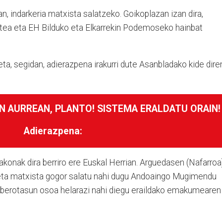
an, indarkeria matxista salatzeko. Goikoplazan izan dira,
katea eta EH Bilduko eta Elkarrekin Podemoseko hainbat
 eta, segidan, adierazpena irakurri dute Asanbladako kide dire
N AURREAN, PLANTO! SISTEMA ERALDATU ORAIN!
Adierazpena:
konak dira berriro ere Euskal Herrian. Arguedasen (Nafarroa
ta matxista gogor salatu nahi dugu Andoaingo Mugimendu
a berotasun osoa helarazi nahi diegu eraildako emakumearen