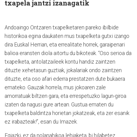
txapela jantzi izanagatik
Andoaingo Ontzaren txapelketaren pareko ibilbide
historikoa egina daukaten mus txapelketa gutxi izango
dira Euskal Herrian, eta errealitate horrek, garaipenari
balioa eransten diola aitortu du bikoteak. “Oso serioa da
txapelketa, antolatzaileek kontu handiz zaintzen
dituzte xehetasun guztiak, jokalariak ondo zaintzen
dituzte, eta oso afari ederra prestatzen dute bukaera
emateko. Gauzak horrela, mus jokoaren zale
amorratuak biltzen gara, eta errespetuzko lagun-giroa
izaten da nagusi gure artean. Gustua ematen du
txapelketa baldintza horietan jokatzeak, eta zer esanik
ez irabazteak!”, esan du Imazek.
Egiazki, ez da nolanahikoa lehiaketa, bi hilabetez