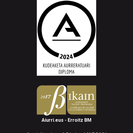
Aiurri.eus - Erroitz BM