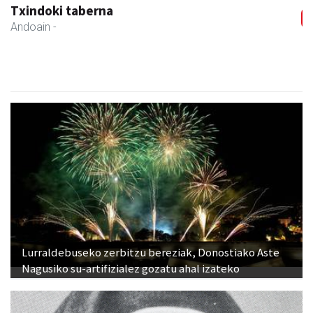
Txindoki taberna
Andoain
-
Lurraldebuseko zerbitzu bereziak, Donostiako Aste
Nagusiko su-artifizialez gozatu ahal izateko