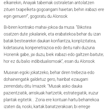
elkarrekin, Anayak tabernak ostiraletan antolatzen
zituen txapelketa gogoangarri haietan; behin irabazi ere
egin genuen!”, gogoratu du Alonsok.
Bi-biren kontrako mahai-jokoa da musa. “Bikotea
osatzen dute jokalariek, eta erabatekoa behar du izan
batak bestearekin daukan konfiantza, konplizitatea,
kidetasuna, konpenetrazioa edo deitu nahi duzuna.
Horienik gabe, jai duzu, biek irabazi edo galtzen baitute;
hor ez du balio indibidualismoak”, esan du Alonsok.
Musean egoki jokatzeko, behar diren trebezia edo
dohainengatik galdetuz gero, hainbat ezaugarri
zerrendatu ditu Imazek. “Musak asko dauka
pazientziatik, arriskuak hartzetik, estrategiatik, iruzur
plantak egitetik… Zoria ere kontuan hartu beharrekoa
izaten da, noski, kartak banatzerakoan; bi errege