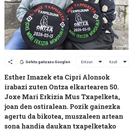
Entzun
Itzuli
Gehitu gaitzazu Googlen
Esther Imazek eta Cipri Alonsok
irabazi zuten Ontza elkartearen 50.
Joxe Mari Erkizia Mus Txapelketa,
joan den ostiralean. Pozik gainezka
agertu da bikotea, muszaleen artean
sona handia daukan txapelketako