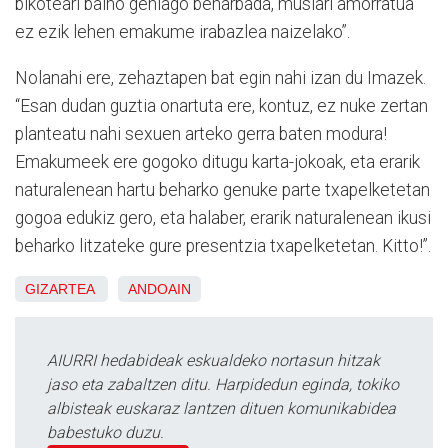
bikoteari baino gehiago beharbada, muslari amorratua
ez ezik lehen emakume irabazlea naizelako”.
Nolanahi ere, zehaztapen bat egin nahi izan du Imazek.
“Esan dudan guztia onartuta ere, kontuz, ez nuke zertan
planteatu nahi sexuen arteko gerra baten modura!
Emakumeek ere gogoko ditugu karta-jokoak, eta erarik
naturalenean hartu beharko genuke parte txapelketetan
gogoa edukiz gero, eta halaber, erarik naturalenean ikusi
beharko litzateke gure presentzia txapelketetan. Kitto!”.
GIZARTEA
ANDOAIN
AIURRI hedabideak eskualdeko nortasun hitzak
jaso eta zabaltzen ditu. Harpidedun eginda, tokiko
albisteak euskaraz lantzen dituen komunikabidea
babestuko duzu.