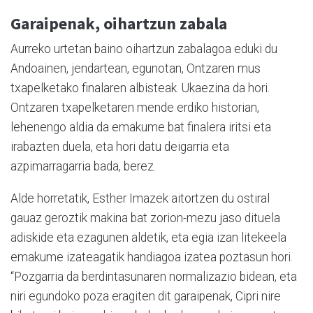
Garaipenak, oihartzun zabala
Aurreko urtetan baino oihartzun zabalagoa eduki du
Andoainen, jendartean, egunotan, Ontzaren mus
txapelketako finalaren albisteak. Ukaezina da hori.
Ontzaren txapelketaren mende erdiko historian,
lehenengo aldia da emakume bat finalera iritsi eta
irabazten duela, eta hori datu deigarria eta
azpimarragarria bada, berez.
Alde horretatik, Esther Imazek aitortzen du ostiral
gauaz geroztik makina bat zorion-mezu jaso dituela
adiskide eta ezagunen aldetik, eta egia izan litekeela
emakume izateagatik handiagoa izatea poztasun hori.
“Pozgarria da berdintasunaren normalizazio bidean, eta
niri egundoko poza eragiten dit garaipenak, Cipri nire