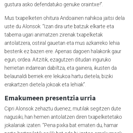
gustura asko defendatuko genuke oraintxe!”.
Mus txapelketen ohitura Andoainen nahikoa jaitsi dela
uste du Alonsok. “Izan dira urte batzuk elkarte eta
taberna ugari animatzen zirenak txapelketak
antolatzera, ostiral gauetan eta mus azkarreko lehia
besterik ez bazen ere. Apenas dagoen halakorik gaur
egun, ordea. Aitzitik, ezagutzen ditudan inguruko
herrietan indarrean dabiltza, eta gainera, ikusten da
belaunaldi berriek ere lekukoa hartu dietela, biziki
erakartzen dietela jokoak eta lehiak”.
Emakumeen presentzia urria
Cipri Alonsok zehaztu duenez, mutilak segitzen dute
nagusiki, han hemen antolatzen diren txapelketetako
jokalariak izaten. “Pena pixka bat ematen du, hamar