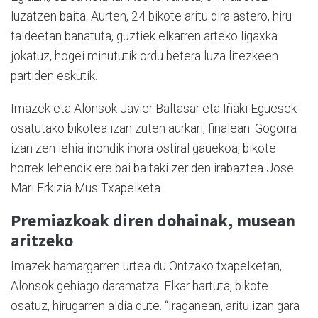
luzatzen baita. Aurten, 24 bikote aritu dira astero, hiru
taldeetan banatuta, guztiek elkarren arteko ligaxka
jokatuz, hogei minututik ordu betera luza litezkeen
partiden eskutik.
Imazek eta Alonsok Javier Baltasar eta Iñaki Eguesek
osatutako bikotea izan zuten aurkari, finalean. Gogorra
izan zen lehia inondik inora ostiral gauekoa, bikote
horrek lehendik ere bai baitaki zer den irabaztea Jose
Mari Erkizia Mus Txapelketa.
Premiazkoak diren dohainak, musean
aritzeko
Imazek hamargarren urtea du Ontzako txapelketan,
Alonsok gehiago daramatza. Elkar hartuta, bikote
osatuz, hirugarren aldia dute. “Iraganean, aritu izan gara