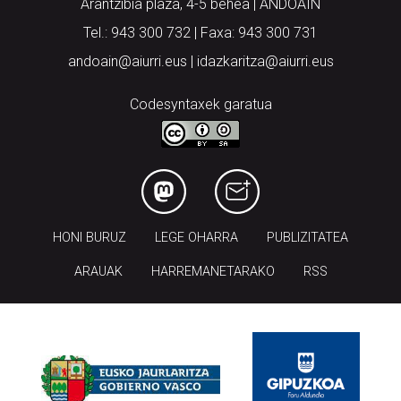
Arantzibia plaza, 4-5 behea | ANDOAIN
Tel.: 943 300 732 | Faxa: 943 300 731
andoain@aiurri.eus | idazkaritza@aiurri.eus
Codesyntaxek garatua
HONI BURUZ
LEGE OHARRA
PUBLIZITATEA
ARAUAK
HARREMANETARAKO
RSS