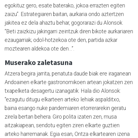
egokituz gero, esate baterako, jokoa errazten egiten
zaizu”. Estrategiaren baitan, aurkaria ondo aztertzen
jakitea ez dela ahaztu behar, gogorarazi du Alonsok.
“Beti zaizkizu jakingarri zeintzuk diren bikote aurkariaren
ezaugarriak; odol-hotzekoa ote den, partida azkar
moztearen aldekoa ote den…”.
Muserako zaletasuna
Atzera begira jarrita, penatuta daude biak ere iraganean
Andoainen elkarte gastronomikoen artean jokatzen zen
txapelketa desagertu izanagatik. Hala dio Alonsok:
“ezagutu ditugu elkarteen arteko lehiak aspalditxo,
baina esango nuke pandemiaren etorrerarekin geratu
zirela bertan behera. Giro polita izaten zen, musa
aitzakiapean, sendotu egiten ziren elkarte guztien
arteko harremanak. Egia esan, Ontza elkartearen izena