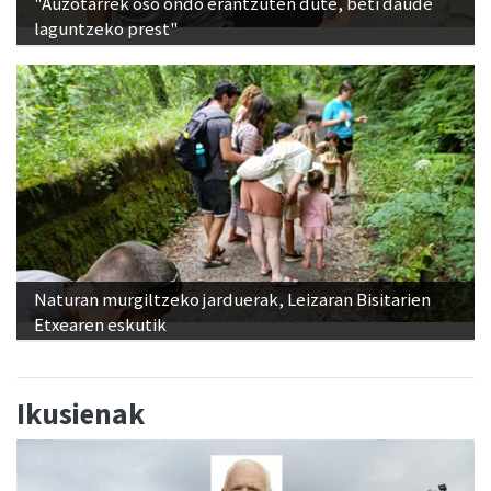
"Auzotarrek oso ondo erantzuten dute, beti daude
laguntzeko prest"
Naturan murgiltzeko jarduerak, Leizaran Bisitarien
Etxearen eskutik
Ikusienak