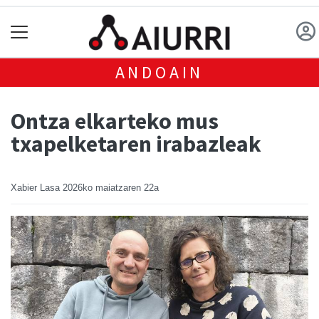
ANDOAIN
Ontza elkarteko mus
txapelketaren irabazleak
Xabier Lasa
2026ko maiatzaren 22a