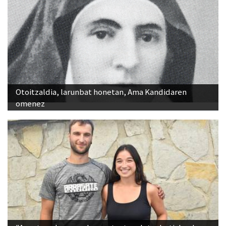
Otoitzaldia, larunbat honetan, Ama Kandidaren
omenez