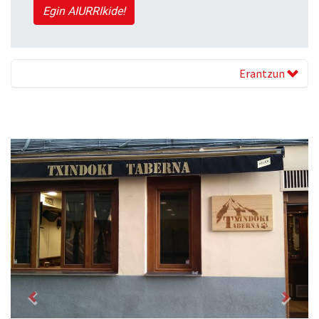
Egin AIURRIkide!
Erantzun
Previous
Next