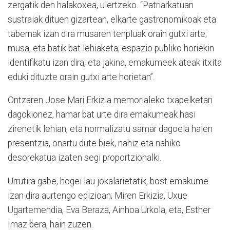
zergatik den halakoxea, ulertzeko. “Patriarkatuan
sustraiak dituen gizartean, elkarte gastronomikoak eta
tabernak izan dira musaren tenpluak orain gutxi arte;
musa, eta batik bat lehiaketa, espazio publiko horiekin
identifikatu izan dira, eta jakina, emakumeek ateak itxita
eduki dituzte orain gutxi arte horietan”.
Ontzaren Jose Mari Erkizia memorialeko txapelketari
dagokionez, hamar bat urte dira emakumeak hasi
zirenetik lehian, eta normalizatu samar dagoela haien
presentzia, onartu dute biek, nahiz eta nahiko
desorekatua izaten segi proportzionalki.
Urrutira gabe, hogei lau jokalarietatik, bost emakume
izan dira aurtengo edizioan; Miren Erkizia, Uxue
Ugartemendia, Eva Beraza, Ainhoa Urkola, eta, Esther
Imaz bera, hain zuzen.