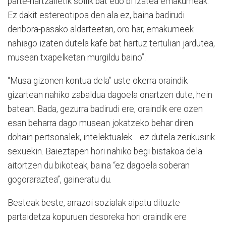
parte-hartzailetik soilik bat edo bi izatea emakumeak.
Ez dakit estereotipoa den ala ez, baina badirudi
denbora-pasako aldarteetan, oro har, emakumeek
nahiago izaten dutela kafe bat hartuz tertulian jardutea,
musean txapelketan murgildu baino”.
“Musa gizonen kontua dela” uste okerra oraindik
gizartean nahiko zabaldua dagoela onartzen dute, hein
batean. Bada, gezurra badirudi ere, oraindik ere ozen
esan beharra dago musean jokatzeko behar diren
dohain pertsonalek, intelektualek… ez dutela zerikusirik
sexuekin. Baieztapen hori nahiko begi bistakoa dela
aitortzen du bikoteak, baina “ez dagoela soberan
gogoraraztea”, gaineratu du.
Besteak beste, arrazoi sozialak aipatu dituzte
partaidetza kopuruen desoreka hori oraindik ere