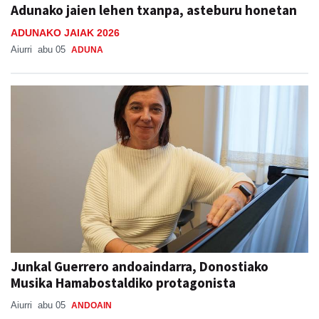
Adunako jaien lehen txanpa, asteburu honetan
ADUNAKO JAIAK 2026
Aiurri
abu 05
ADUNA
Junkal Guerrero andoaindarra, Donostiako
Musika Hamabostaldiko protagonista
Aiurri
abu 05
ANDOAIN