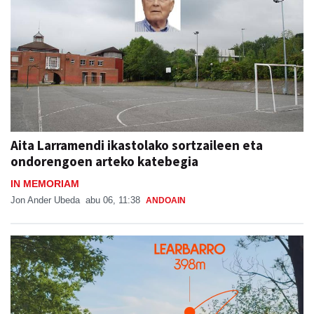
Aita Larramendi ikastolako sortzaileen eta
ondorengoen arteko katebegia
IN MEMORIAM
Jon Ander Ubeda
abu 06, 11:38
ANDOAIN