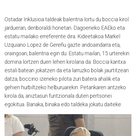
Ostadar Inklusioa taldeak balentria lortu du boccia kirol
jardueran, denboraldi honetan. Dagoeneko EAEko eta
estatu mailako erreferente dira. Kideetakoa Markel
Uzquiano Lopez de Gereñu gazte andoaindarra eta,
oraingoan, balentria egin du: Estatu mailan, 15 urterekin
domina lortzen duen lehen kirolaria da. Boccia kantxa
estali batean jokatzen da eta larruzko bolak jaurtitzean
datza, boccino izeneko pilota zuri batera ahalik eta
gehien hurbiltzeko helburuarekin. Petankaren antzeko
kirola da, aniztasun funtzionala duten pertsonei
egokitua. Banaka, binaka edo taldeka jokatu daiteke.