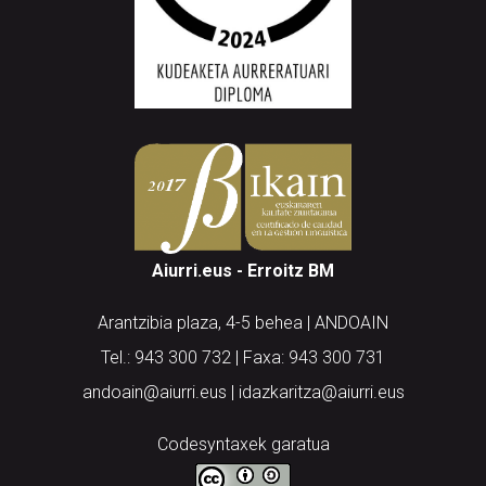
Aiurri.eus - Erroitz BM
Arantzibia plaza, 4-5 behea | ANDOAIN
Tel.: 943 300 732 | Faxa: 943 300 731
andoain@aiurri.eus | idazkaritza@aiurri.eus
Codesyntaxek garatua