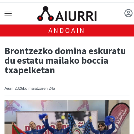
ANDOAIN
Brontzezko domina eskuratu
du estatu mailako boccia
txapelketan
Aiurri
2026ko maiatzaren 24a