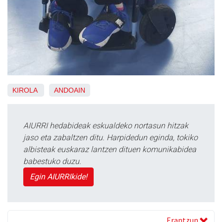
KIROLA
ANDOAIN
AIURRI hedabideak eskualdeko nortasun hitzak
jaso eta zabaltzen ditu. Harpidedun eginda, tokiko
albisteak euskaraz lantzen dituen komunikabidea
babestuko duzu.
Egin AIURRIkide!
Erantzun