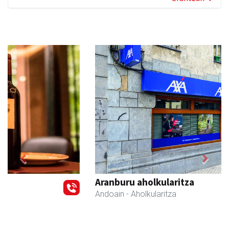
Previous
Next
Aranburu aholkularitza
Andoain
- Aholkularitza