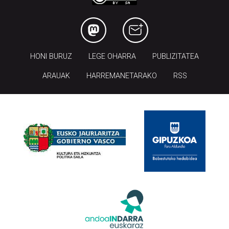
HONI BURUZ
LEGE OHARRA
PUBLIZITATEA
ARAUAK
HARREMANETARAKO
RSS