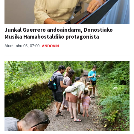
Junkal Guerrero andoaindarra, Donostiako
Musika Hamabostaldiko protagonista
Aiurri
abu 05, 07:00
ANDOAIN