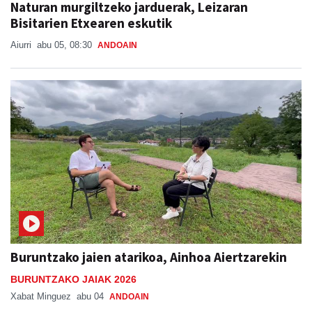
Naturan murgiltzeko jarduerak, Leizaran
Bisitarien Etxearen eskutik
Aiurri
abu 05, 08:30
ANDOAIN
Buruntzako jaien atarikoa, Ainhoa Aiertzarekin
BURUNTZAKO JAIAK 2026
Xabat Minguez
abu 04
ANDOAIN