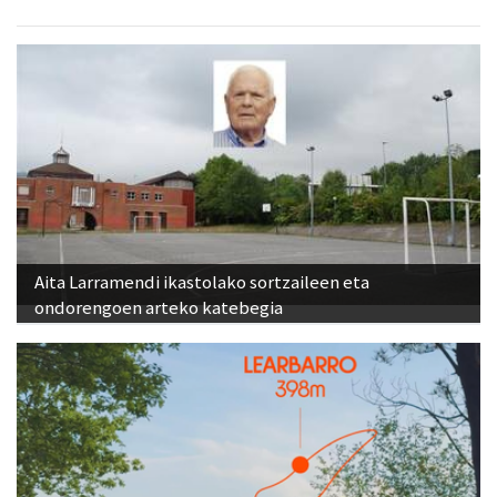
Aita Larramendi ikastolako sortzaileen eta
ondorengoen arteko katebegia