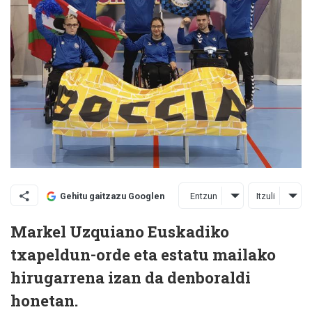
Entzun
Itzuli
Gehitu gaitzazu Googlen
Markel Uzquiano Euskadiko
txapeldun-orde eta estatu mailako
hirugarrena izan da denboraldi
honetan.