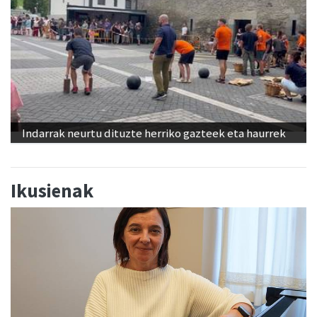
Indarrak neurtu dituzte herriko gazteek eta haurrek
Ikusienak