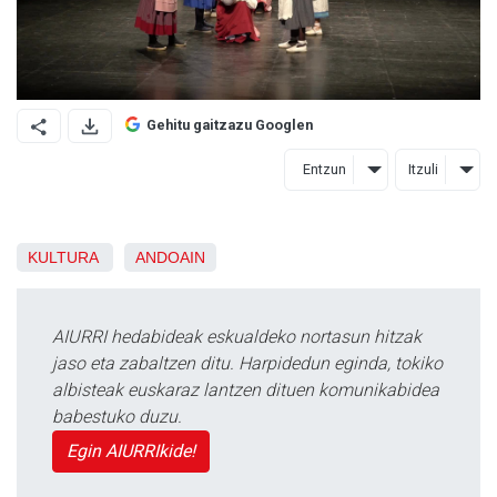
Gehitu gaitzazu Googlen
Entzun
Itzuli
KULTURA
ANDOAIN
AIURRI hedabideak eskualdeko nortasun hitzak
jaso eta zabaltzen ditu. Harpidedun eginda, tokiko
albisteak euskaraz lantzen dituen komunikabidea
babestuko duzu.
Egin AIURRIkide!