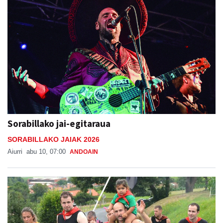
Sorabillako jai-egitaraua
SORABILLAKO JAIAK 2026
Aiurri
abu 10, 07:00
ANDOAIN