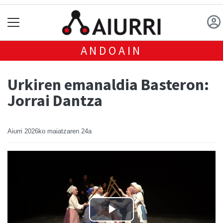
ANDOAIN
Urkiren emanaldia Basteron:
Jorrai Dantza
Aiurri
2026ko maiatzaren 24a