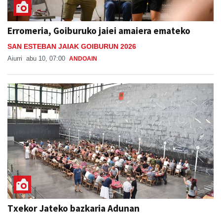
Erromeria, Goiburuko jaiei amaiera emateko
SAN ESTEBAN JAIAK GOIBURUN 2026
Aiurri
abu 10, 07:00
ANDOAIN
Txekor Jateko bazkaria Adunan