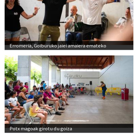
Erromeria, Goiburuko jaiei amaiera emateko
Potx magoak girotu du goiza