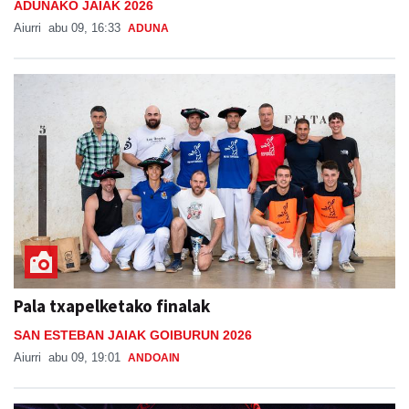
ADUNAKO JAIAK 2026
Aiurri
abu 09, 16:33
ADUNA
Pala txapelketako finalak
SAN ESTEBAN JAIAK GOIBURUN 2026
Aiurri
abu 09, 19:01
ANDOAIN