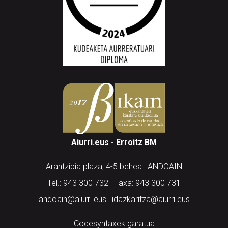
Aiurri.eus - Erroitz BM
Arantzibia plaza, 4-5 behea | ANDOAIN
Tel.: 943 300 732 | Faxa: 943 300 731
andoain@aiurri.eus | idazkaritza@aiurri.eus
Codesyntaxek garatua