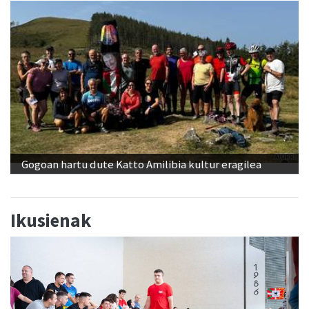
Gogoan hartu dute Katto Amilibia kultur eragilea
Ikusienak