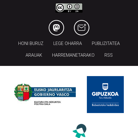
HONI BURUZ
LEGE OHARRA
PUBLIZITATEA
ARAUAK
HARREMANETARAKO
RSS