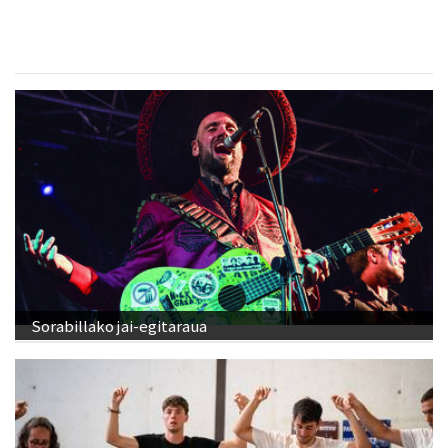
Sorabillako jai-egitaraua