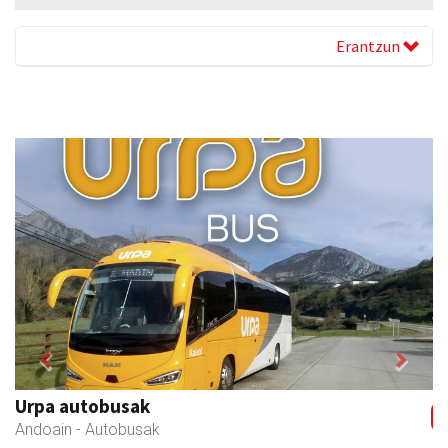
Erantzun
Previous
Next
Ondarreta Ikastetxea
Andoain
- Hezkuntza