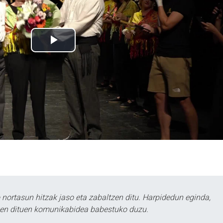
ortasun hitzak jaso eta zabaltzen ditu. Harpidedun eginda,
tzen dituen komunikabidea babestuko duzu.