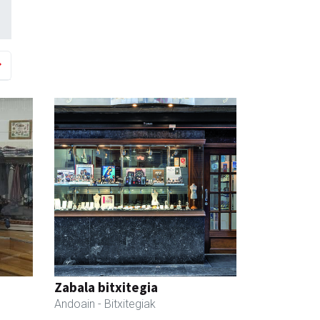
Zabala bitxitegia
Andoain
- Bitxitegiak