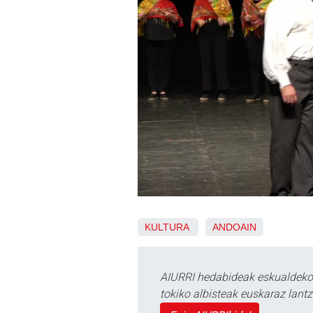
KULTURA
ANDOAIN
AIURRI hedabideak eskualdeko n
tokiko albisteak euskaraz lan