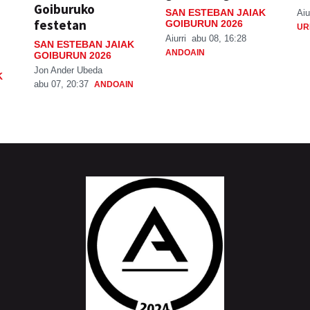
Goiburuko
SAN ESTEBAN JAIAK
Aiu
festetan
GOIBURUN 2026
UR
Aiurri
abu 08, 16:28
SAN ESTEBAN JAIAK
ANDOAIN
GOIBURUN 2026
Jon Ander Ubeda
K
abu 07, 20:37
ANDOAIN