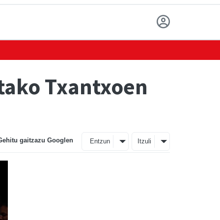
etako Txantxoen
Gehitu gaitzazu Googlen
Entzun
Itzuli