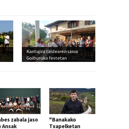
Kantujira taldearen saioa
Goiburuko festetan
bes zabala jaso
"Banakako
u Ansak
Txapelketan