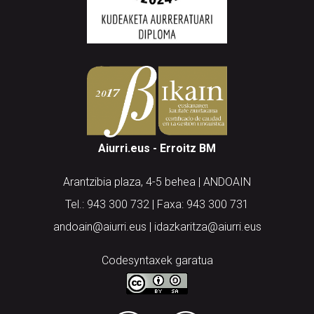
Aiurri.eus - Erroitz BM
Arantzibia plaza, 4-5 behea | ANDOAIN
Tel.: 943 300 732 | Faxa: 943 300 731
andoain@aiurri.eus | idazkaritza@aiurri.eus
Codesyntaxek garatua