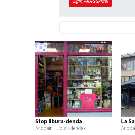
Egin AIURRIkide!
Stop liburu-denda
La Sa
Andoain
- Liburu-dendak
Andoa