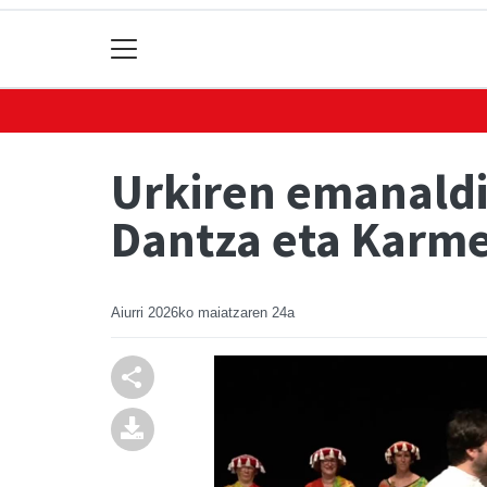
Urkiren emanaldi
Dantza eta Karme
Aiurri
2026ko maiatzaren 24a