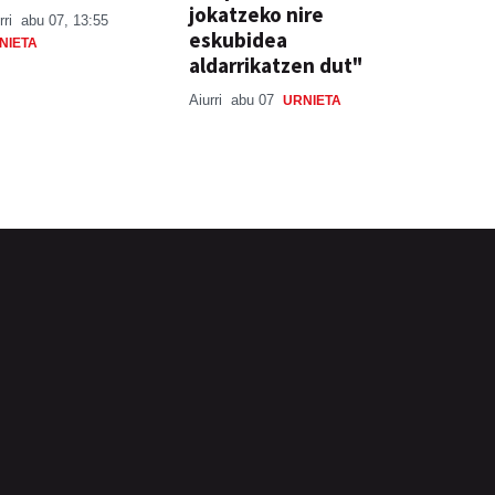
jokatzeko nire
rri
abu 07, 13:55
eskubidea
NIETA
aldarrikatzen dut"
Aiurri
abu 07
URNIETA