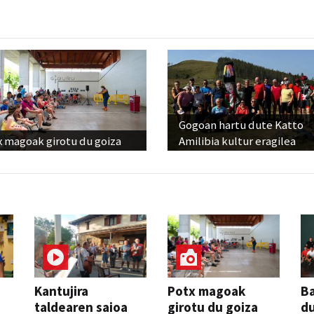
Gogoan hartu dute Katto
x magoak girotu du goiza
Amilibia kultur eragilea
Kantujira
Potx magoak
Ba
taldearen saioa
girotu du goiza
d