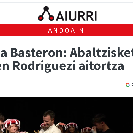
ANDOAIN
a Basteron: Abaltzisk
n Rodriguezi aitortza