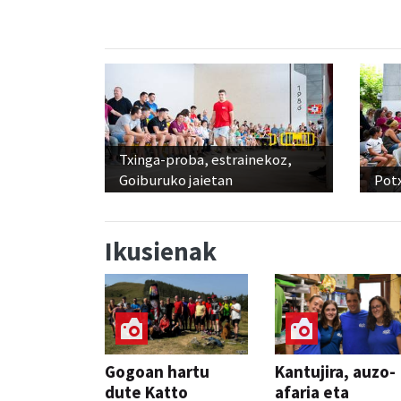
Txinga-proba, estrainekoz,
Goiburuko jaietan
Pot
Ikusienak
Gogoan hartu
Kantujira, auzo-
dute Katto
afaria eta