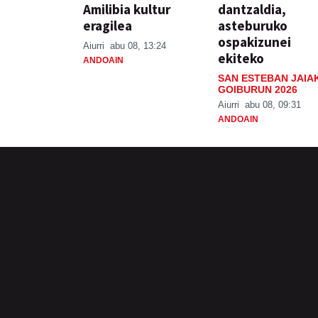
Amilibia kultur
dantzaldia,
eragilea
asteburuko
ospakizunei
Aiurri
abu 08, 13:24
ekiteko
ANDOAIN
SAN ESTEBAN JAIA
GOIBURUN 2026
Aiurri
abu 08, 09:31
ANDOAIN