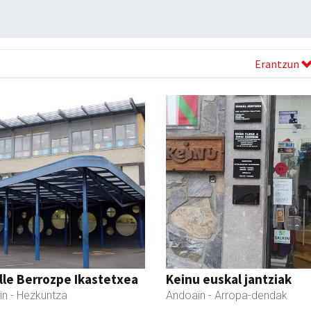
Erantzun
lle Berrozpe Ikastetxea
Keinu euskal jantziak
in
- Hezkuntza
Andoain
- Arropa-dendak