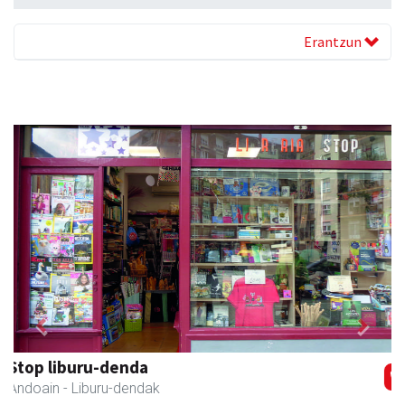
Erantzun
Previous
Next
Kuttun kafetegia
Andoain
- Gozotegiak