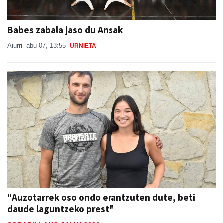
Babes zabala jaso du Ansak
Aiurri
abu 07, 13:55
URNIETA
"Auzotarrek oso ondo erantzuten dute, beti
daude laguntzeko prest"