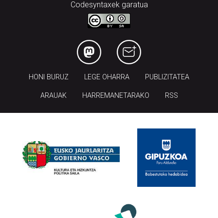
Codesyntaxek garatua
HONI BURUZ
LEGE OHARRA
PUBLIZITATEA
ARAUAK
HARREMANETARAKO
RSS