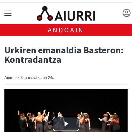
ANDOAIN
Urkiren emanaldia Basteron:
Kontradantza
Aiurri
2026ko maiatzaren 24a