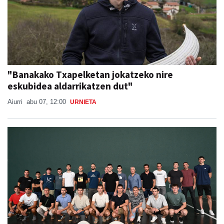
"Banakako Txapelketan jokatzeko nire
eskubidea aldarrikatzen dut"
Aiurri
abu 07, 12:00
URNIETA