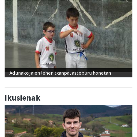
Adunako jaien lehen txanpa, asteburu honetan
Ikusienak