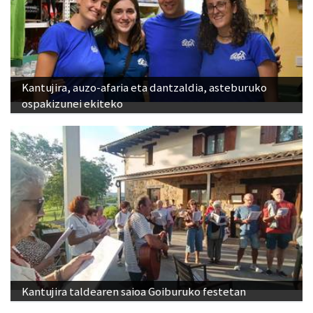
Kantujira, auzo-afaria eta dantzaldia, asteburuko
ospakizunei ekiteko
Kantujira taldearen saioa Goiburuko festetan