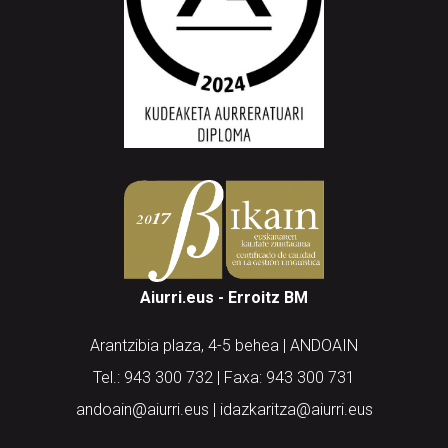
Aiurri.eus - Erroitz BM
Arantzibia plaza, 4-5 behea | ANDOAIN
Tel.: 943 300 732 | Faxa: 943 300 731
andoain@aiurri.eus | idazkaritza@aiurri.eus