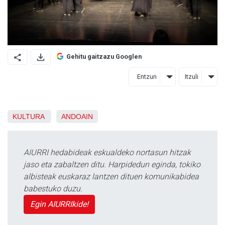
Gehitu gaitzazu Googlen
Entzun
Itzuli
KULTURA
ANDOAIN
AIURRI hedabideak eskualdeko nortasun hitzak
jaso eta zabaltzen ditu. Harpidedun eginda, tokiko
albisteak euskaraz lantzen dituen komunikabidea
babestuko duzu.
Egin AIURRIkide!