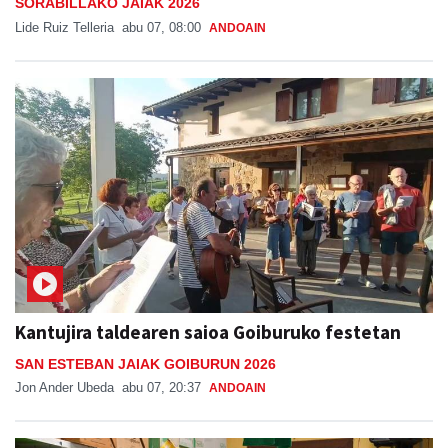
SORABILLAKO JAIAK 2026
Lide Ruiz Telleria
abu 07, 08:00
ANDOAIN
Kantujira taldearen saioa Goiburuko festetan
SAN ESTEBAN JAIAK GOIBURUN 2026
Jon Ander Ubeda
abu 07, 20:37
ANDOAIN