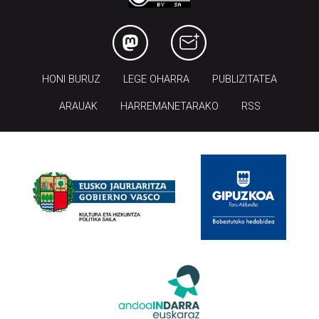
HONI BURUZ
LEGE OHARRA
PUBLIZITATEA
ARAUAK
HARREMANETARAKO
RSS