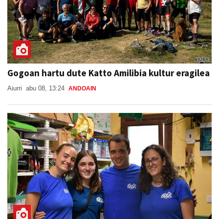
Gogoan hartu dute Katto Amilibia kultur eragilea
Aiurri
abu 08, 13:24
ANDOAIN