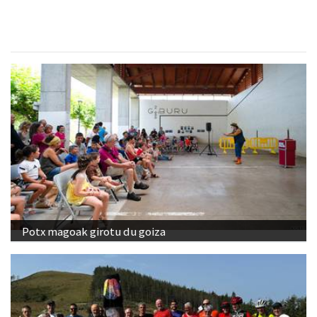
Potx magoak girotu du goiza