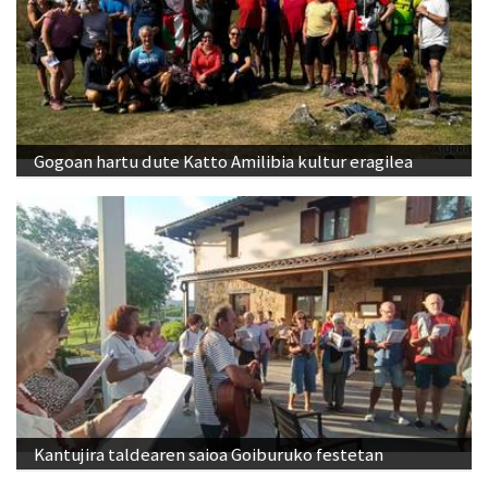
Gogoan hartu dute Katto Amilibia kultur eragilea
Kantujira taldearen saioa Goiburuko festetan