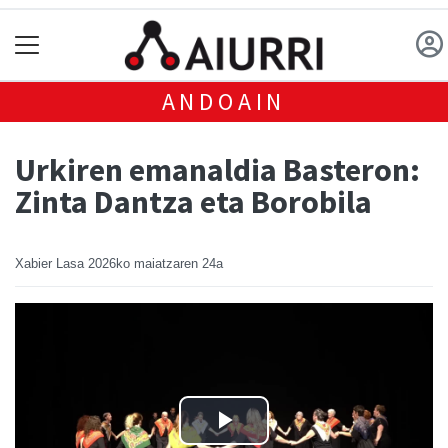
ANDOAIN
Urkiren emanaldia Basteron:
Zinta Dantza eta Borobila
Xabier Lasa
2026ko maiatzaren 24a