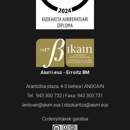
Aiurri.eus - Erroitz BM
Arantzibia plaza, 4-5 behea | ANDOAIN
Tel.: 943 300 732 | Faxa: 943 300 731
andoain@aiurri.eus | idazkaritza@aiurri.eus
Codesyntaxek garatua