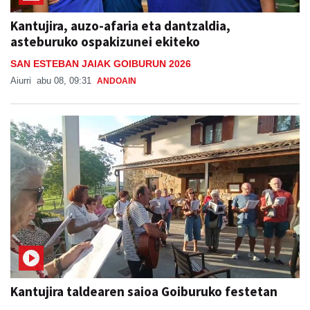
Kantujira, auzo-afaria eta dantzaldia,
asteburuko ospakizunei ekiteko
SAN ESTEBAN JAIAK GOIBURUN 2026
Aiurri
abu 08, 09:31
ANDOAIN
Kantujira taldearen saioa Goiburuko festetan