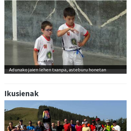
Adunako jaien lehen txanpa, asteburu honetan
Ikusienak