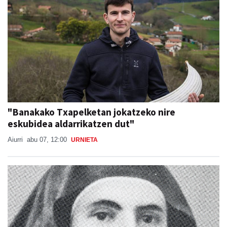
"Banakako Txapelketan jokatzeko nire
eskubidea aldarrikatzen dut"
Aiurri
abu 07, 12:00
URNIETA