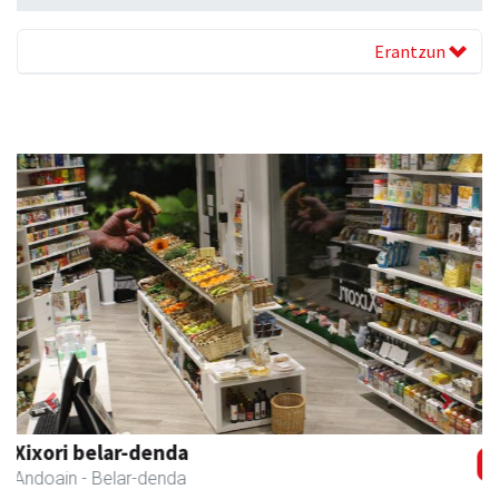
Erantzun
Previous
Next
Lur fisioterapia eta pilates zentroa
Andoain
- Fisioterapia