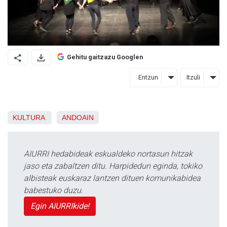
Gehitu gaitzazu Googlen
Entzun
Itzuli
KULTURA
ANDOAIN
AIURRI hedabideak eskualdeko nortasun hitzak
jaso eta zabaltzen ditu. Harpidedun eginda, tokiko
albisteak euskaraz lantzen dituen komunikabidea
babestuko duzu.
Egin AIURRIkide!