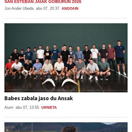
SAN ESTEBAN JAIAK GOIBURUN 2026
Jon Ander Ubeda
abu 07, 20:37
ANDOAIN
Babes zabala jaso du Ansak
Aiurri
abu 07, 13:55
URNIETA