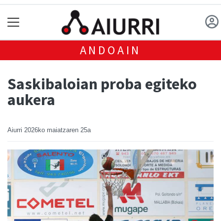
ANDOAIN
Saskibaloian proba egiteko
aukera
Aiurri
2026ko maiatzaren 25a