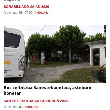
SORABILLAKO JAIAK 2026
Aiurri
abu 06, 07:00
ANDOAIN
Bus zerbitzua Sanestebanetara, asteburu
honetan
SAN ESTEBAN JAIAK GOIBURUN 2026
Aiurri
abu 05
ANDOAIN