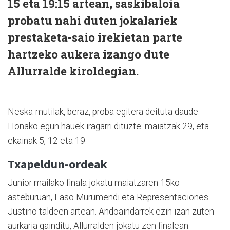
15 eta 19:15 artean, saskibaloia
probatu nahi duten jokalariek
prestaketa-saio irekietan parte
hartzeko aukera izango dute
Allurralde kiroldegian.
Neska-mutilak, beraz, proba egitera deituta daude.
Honako egun hauek iragarri dituzte: maiatzak 29, eta
ekainak 5, 12 eta 19.
Txapeldun-ordeak
Junior mailako finala jokatu maiatzaren 15ko
asteburuan, Easo Murumendi eta Representaciones
Justino taldeen artean. Andoaindarrek ezin izan zuten
aurkaria gainditu, Allurralden jokatu zen finalean.