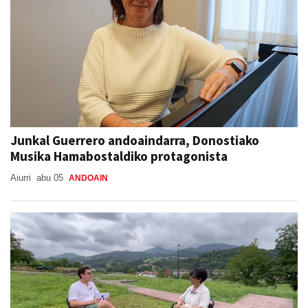
Junkal Guerrero andoaindarra, Donostiako
Musika Hamabostaldiko protagonista
Aiurri
abu 05
ANDOAIN