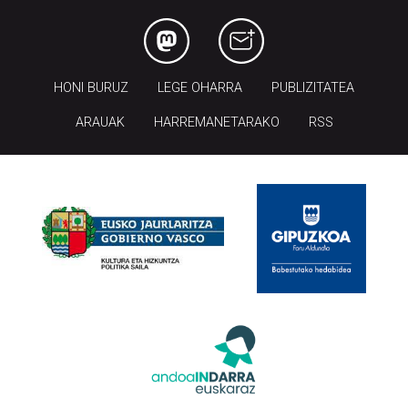
HONI BURUZ
LEGE OHARRA
PUBLIZITATEA
ARAUAK
HARREMANETARAKO
RSS