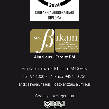
Aiurri.eus - Erroitz BM
Arantzibia plaza, 4-5 behea | ANDOAIN
Tel.: 943 300 732 | Faxa: 943 300 731
andoain@aiurri.eus | idazkaritza@aiurri.eus
Codesyntaxek garatua