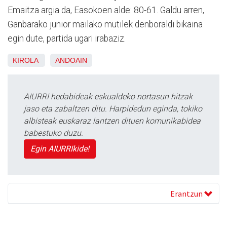
Emaitza argia da, Easokoen alde: 80-61. Galdu arren,
Ganbarako junior mailako mutilek denboraldi bikaina
egin dute, partida ugari irabaziz.
KIROLA
ANDOAIN
AIURRI hedabideak eskualdeko nortasun hitzak
jaso eta zabaltzen ditu. Harpidedun eginda, tokiko
albisteak euskaraz lantzen dituen komunikabidea
babestuko duzu.
Egin AIURRIkide!
Erantzun