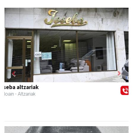
Previous
Next
Kiwi Corner English
Andoain
- Akademiak