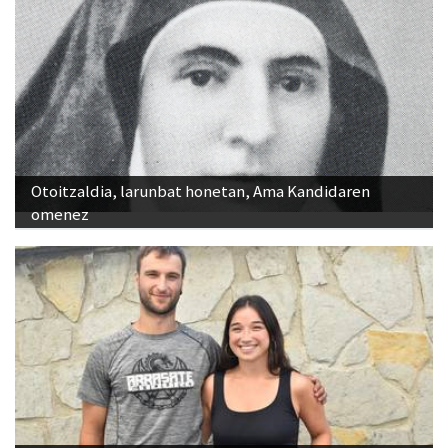
Otoitzaldia, larunbat honetan, Ama Kandidaren
omenez