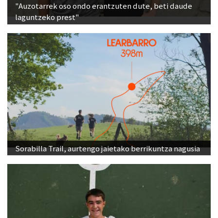
"Auzotarrek oso ondo erantzuten dute, beti daude
laguntzeko prest"
Sorabilla Trail, aurtengo jaietako berrikuntza nagusia