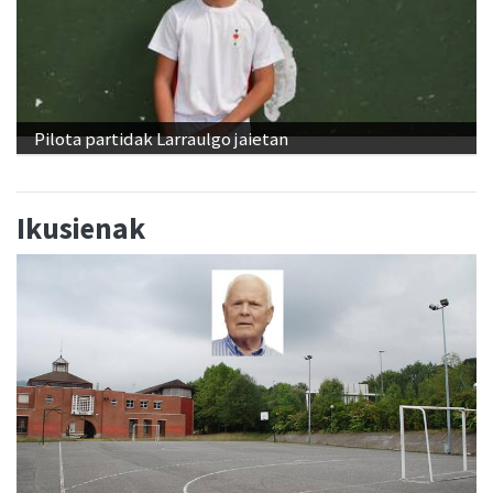
Pilota partidak Larraulgo jaietan
Ikusienak