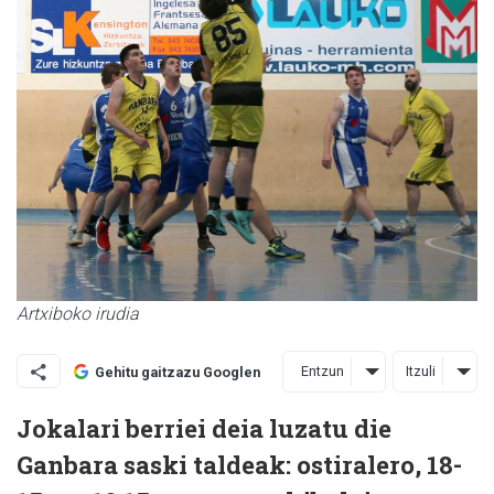
Artxiboko irudia
Entzun
Itzuli
Gehitu gaitzazu Googlen
Jokalari berriei deia luzatu die
Ganbara saski taldeak: ostiralero, 18-