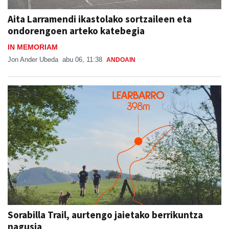
Aita Larramendi ikastolako sortzaileen eta
ondorengoen arteko katebegia
IN MEMORIAM
Jon Ander Ubeda
abu 06, 11:38
ANDOAIN
Sorabilla Trail, aurtengo jaietako berrikuntza
nagusia