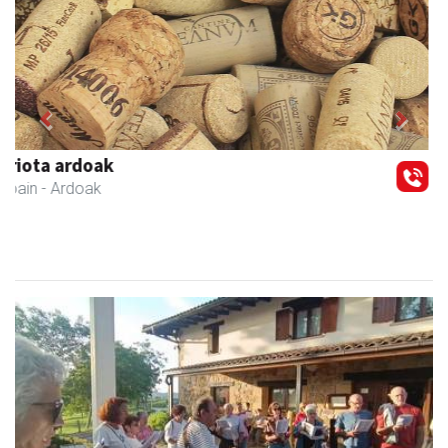
Previous
Next
Urpa autobusak
Andoain
- Autobusak