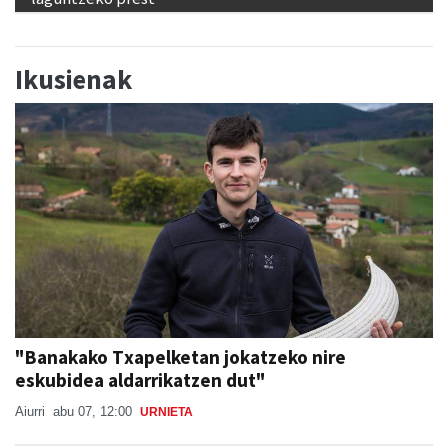
Ikusienak
"Banakako Txapelketan jokatzeko nire
eskubidea aldarrikatzen dut"
Aiurri
abu 07, 12:00
URNIETA