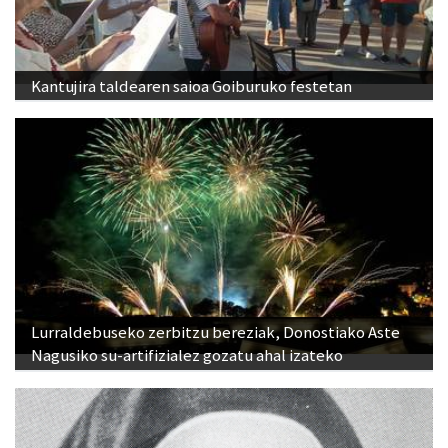
Kantujira taldearen saioa Goiburuko festetan
Lurraldebuseko zerbitzu bereziak, Donostiako Aste
Nagusiko su-artifizialez gozatu ahal izateko