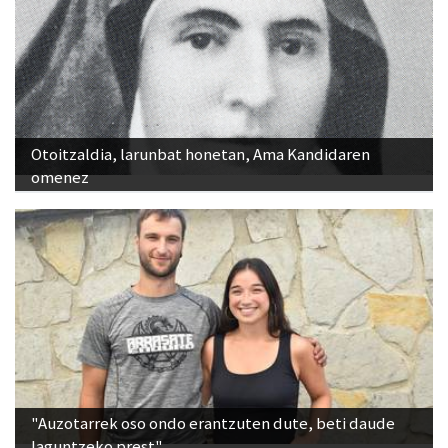
Otoitzaldia, larunbat honetan, Ama Kandidaren
omenez
"Auzotarrek oso ondo erantzuten dute, beti daude
laguntzeko prest"