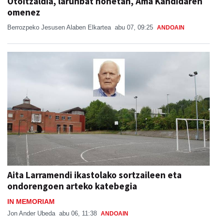
Otoitzaldia, larunbat honetan, Ama Kandidaren
omenez
Berrozpeko Jesusen Alaben Elkartea
abu 07, 09:25
ANDOAIN
Aita Larramendi ikastolako sortzaileen eta
ondorengoen arteko katebegia
IN MEMORIAM
Jon Ander Ubeda
abu 06, 11:38
ANDOAIN