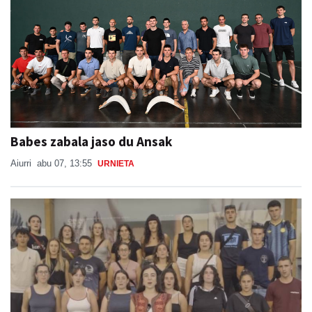
Babes zabala jaso du Ansak
Aiurri
abu 07, 13:55
URNIETA