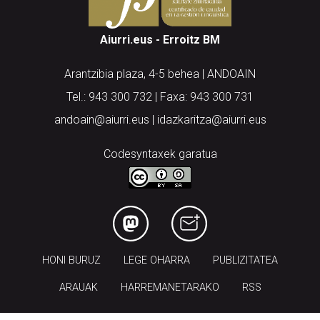
Aiurri.eus - Erroitz BM
Arantzibia plaza, 4-5 behea | ANDOAIN
Tel.: 943 300 732 | Faxa: 943 300 731
andoain@aiurri.eus | idazkaritza@aiurri.eus
Codesyntaxek garatua
HONI BURUZ
LEGE OHARRA
PUBLIZITATEA
ARAUAK
HARREMANETARAKO
RSS