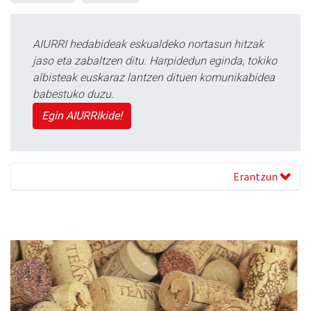
AIURRI hedabideak eskualdeko nortasun hitzak
jaso eta zabaltzen ditu. Harpidedun eginda, tokiko
albisteak euskaraz lantzen dituen komunikabidea
babestuko duzu.
Egin AIURRIkide!
Erantzun