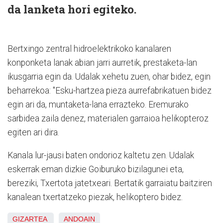
da lanketa hori egiteko.
Bertxingo zentral hidroelektrikoko kanalaren
konponketa lanak abian jarri aurretik, prestaketa-lan
ikusgarria egin da. Udalak xehetu zuen, ohar bidez, egin
beharrekoa: "Esku-hartzea pieza aurrefabrikatuen bidez
egin ari da, muntaketa-lana errazteko. Eremurako
sarbidea zaila denez, materialen garraioa helikopteroz
egiten ari dira.
Kanala lur-jausi baten ondorioz kaltetu zen. Udalak
eskerrak eman dizkie Goiburuko bizilagunei eta,
bereziki, Txertota jatetxeari. Bertatik garraiatu baitziren
kanalean txertatzeko piezak, helikoptero bidez.
GIZARTEA
ANDOAIN