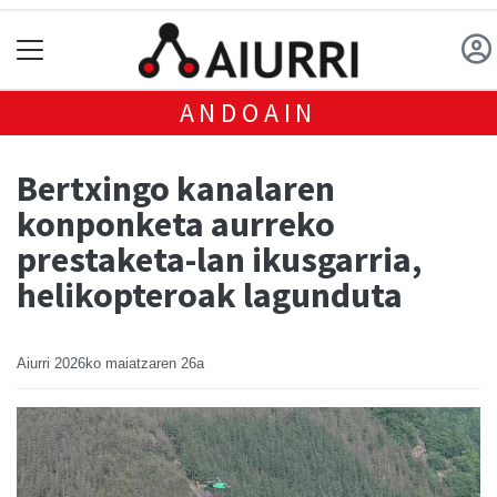
ANDOAIN
Bertxingo kanalaren
konponketa aurreko
prestaketa-lan ikusgarria,
helikopteroak lagunduta
Aiurri
2026ko maiatzaren 26a