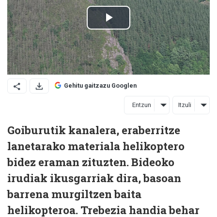
Gehitu gaitzazu Googlen
Entzun
Itzuli
Goiburutik kanalera, eraberritze
lanetarako materiala helikoptero
bidez eraman zituzten. Bideoko
irudiak ikusgarriak dira, basoan
barrena murgiltzen baita
helikopteroa. Trebezia handia behar