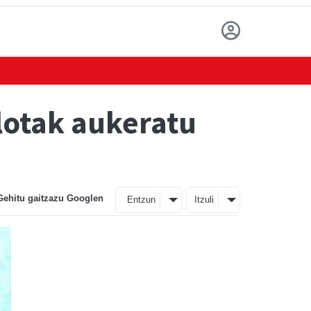
lotak aukeratu
Gehitu gaitzazu Googlen
Entzun
Itzuli