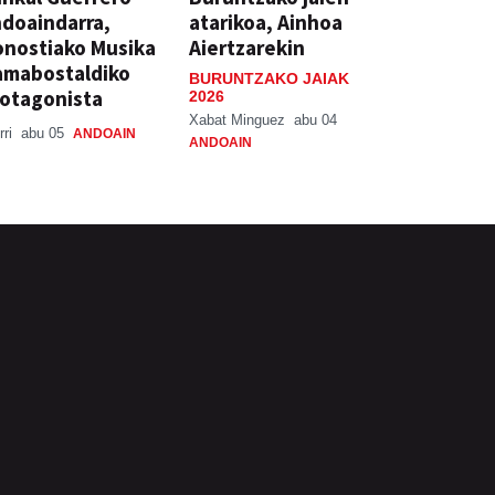
doaindarra,
atarikoa, Ainhoa
nostiako Musika
Aiertzarekin
amabostaldiko
BURUNTZAKO JAIAK
otagonista
2026
Xabat Minguez
abu 04
rri
abu 05
ANDOAIN
ANDOAIN