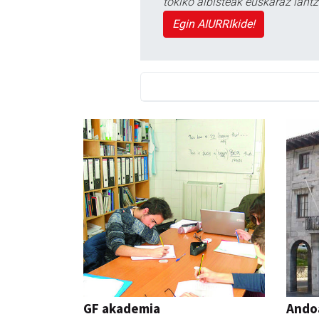
tokiko albisteak euskaraz lan
Egin AIURRIkide!
GF akademia
Ando