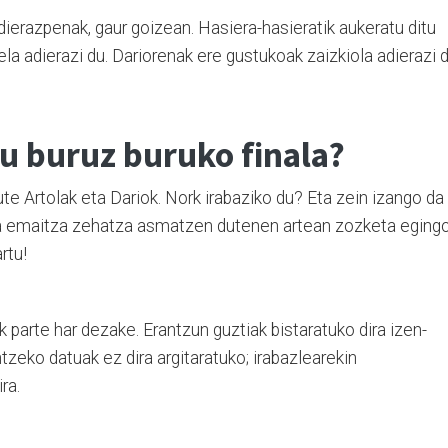
dierazpenak, gaur goizean. Hasiera-hasieratik aukeratu ditu
oela adierazi du. Dariorenak ere gustukoak zaizkiola adierazi d
u buruz buruko finala?
ute Artolak eta Dariok. Nork irabaziko du? Eta zein izango da
ta emaitza zehatza asmatzen dutenen artean zozketa eging
rtu!
k parte har dezake. Erantzun guztiak bistaratuko dira izen-
tzeko datuak ez dira argitaratuko; irabazlearekin
ra.