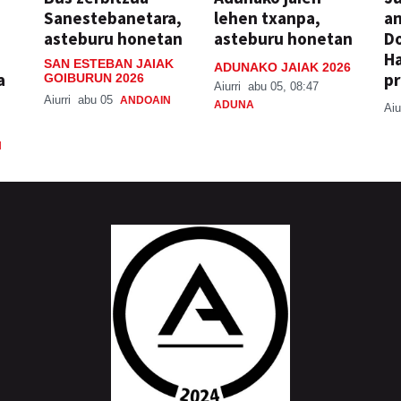
Sanestebanetara,
lehen txanpa,
an
asteburu honetan
asteburu honetan
Do
H
SAN ESTEBAN JAIAK
ADUNAKO JAIAK 2026
a
pr
GOIBURUN 2026
Aiurri
abu 05, 08:47
Aiurri
abu 05
ANDOAIN
ADUNA
Aiu
N