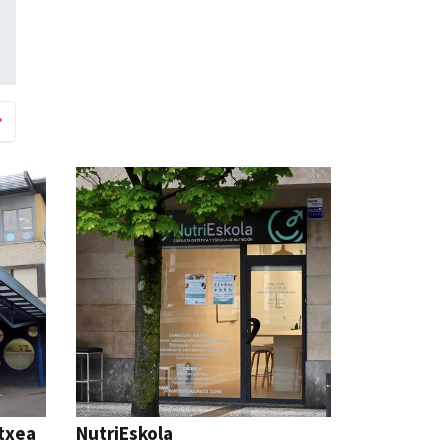
etxea
NutriEskola