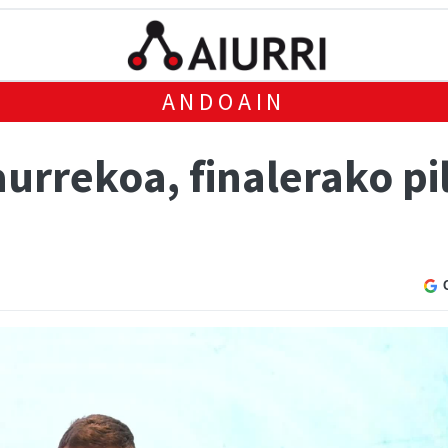
ANDOAIN
urrekoa, finalerako pi