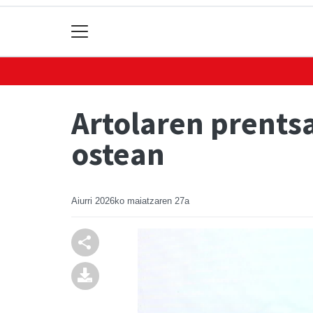
Artolaren prentsa
ostean
Aiurri
2026ko maiatzaren 27a