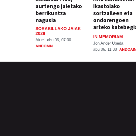
aurtengo jaietako
ikastolako
berrikuntza
sortzaileen eta
nagusia
ondorengoen
arteko katebegi
SORABILLAKO JAIAK
2026
IN MEMORIAM
Aiurri
abu 06, 07:00
Jon Ander Ubeda
ANDOAIN
abu 06, 11:38
ANDOAI