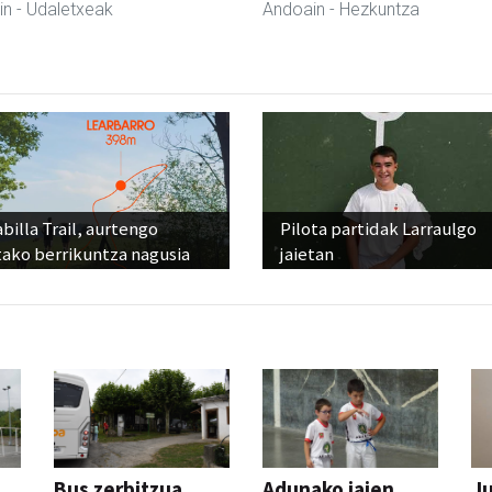
in
- Udaletxeak
Andoain
- Hezkuntza
billa Trail, aurtengo
Pilota partidak Larraulgo
tako berrikuntza nagusia
jaietan
Bus zerbitzua
Adunako jaien
Ju