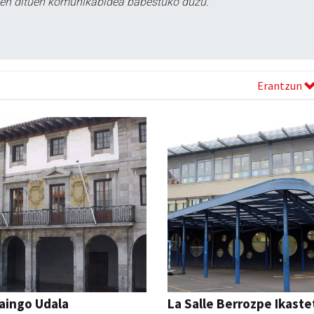
tzen dituen komunikabidea babestuko duzu.
Erantzun
aingo Udala
La Salle Berrozpe Ikast