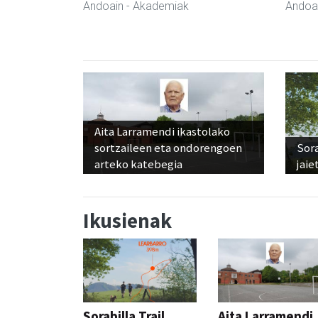
Andoain
- Akademiak
Andoa
Aita Larramendi ikastolako
sortzaileen eta ondorengoen
Sora
arteko katebegia
jaie
Ikusienak
Sorabilla Trail,
Aita Larramendi