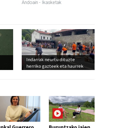
Andoain
- Ikasketak
Indarrak neurtu dituzte
herriko gazteek eta haurrek
nkal Guerrero
Buruntzako jaien