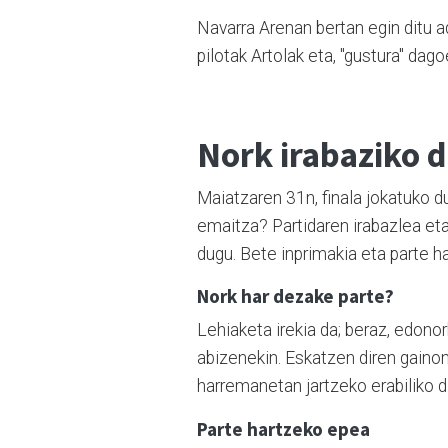
Navarra Arenan bertan egin ditu a
pilotak Artolak eta, "gustura" dag
Nork irabaziko d
Maiatzaren 31n, finala jokatuko d
emaitza? Partidaren irabazlea e
dugu. Bete inprimakia eta parte ha
Nork har dezake parte?
Lehiaketa irekia da; beraz, edonor
abizenekin. Eskatzen diren gainon
harremanetan jartzeko erabiliko di
Parte hartzeko epea