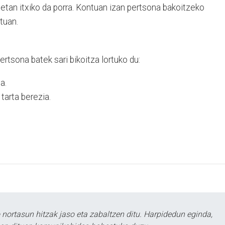
tan itxiko da porra. Kontuan izan pertsona bakoitzeko
tuan.
tsona batek sari bikoitza lortuko du:
a.
tarta berezia.
ortasun hitzak jaso eta zabaltzen ditu. Harpidedun eginda,