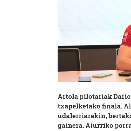
Artola pilotariak Dari
txapelketako finala. A
udalerriarekin, bertak
gainera. Aiurriko porr