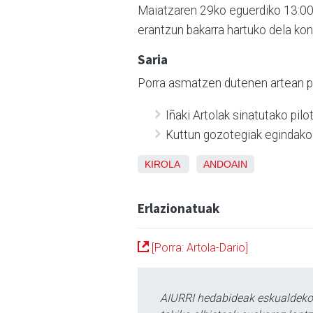
Maiatzaren 29ko eguerdiko 13:00e
erantzun bakarra hartuko dela kon
Saria
Porra asmatzen dutenen artean per
Iñaki Artolak sinatutako pilot
Kuttun gozotegiak egindako 
KIROLA
ANDOAIN
Erlazionatuak
[Porra: Artola-Dario]
AIURRI hedabideak eskualdeko n