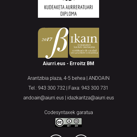
Aiurri.eus - Erroitz BM
Arantzibia plaza, 4-5 behea | ANDOAIN
Tel.: 943 300 732 | Faxa: 943 300 731
andoain@aiurri.eus | idazkaritza@aiurri.eus
Codesyntaxek garatua