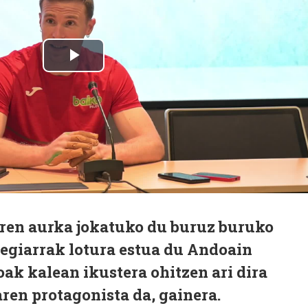
oren aurka jokatuko du buruz buruko
legiarrak lotura estua du Andoain
oak kalean ikustera ohitzen ari dira
aren protagonista da, gainera.