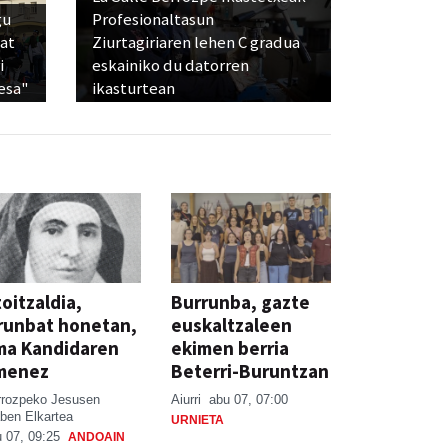
gu
Profesionaltasun
bat
Ziurtagiriaren lehen C gradua
i
eskainiko du datorren
esa"
ikasturtean
oitzaldia,
Burrunba, gazte
runbat honetan,
euskaltzaleen
ma Kandidaren
ekimen berria
menez
Beterri-Buruntzan
rrozpeko Jesusen
Aiurri
abu 07, 07:00
ben Elkartea
URNIETA
 07, 09:25
ANDOAIN