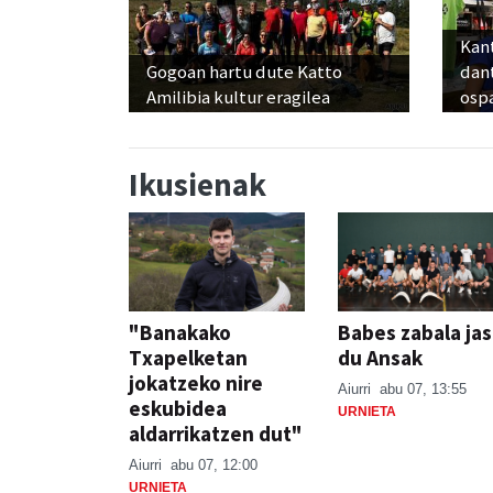
Kant
Gogoan hartu dute Katto
dan
Amilibia kultur eragilea
osp
Ikusienak
"Banakako
Babes zabala ja
Txapelketan
du Ansak
jokatzeko nire
Aiurri
abu 07, 13:55
eskubidea
URNIETA
aldarrikatzen dut"
Aiurri
abu 07, 12:00
URNIETA