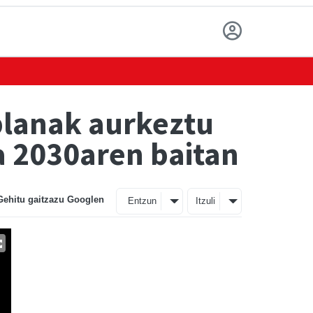
planak aurkeztu
a 2030aren baitan
Gehitu gaitzazu Googlen
Entzun
Itzuli