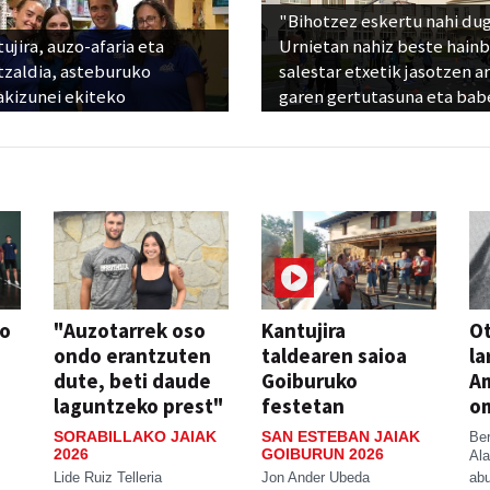
"Bihotzez eskertu nahi du
ujira, auzo-afaria eta
Urnietan nahiz beste hain
tzaldia, asteburuko
salestar etxetik jasotzen ar
akizunei ekiteko
garen gertutasuna eta bab
so
"Auzotarrek oso
Kantujira
Ot
ondo erantzuten
taldearen saioa
la
dute, beti daude
Goiburuko
A
laguntzeko prest"
festetan
o
SORABILLAKO JAIAK
SAN ESTEBAN JAIAK
Be
2026
GOIBURUN 2026
Ala
Lide Ruiz Telleria
Jon Ander Ubeda
abu