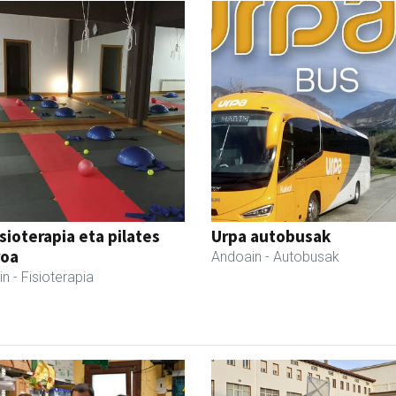
isioterapia eta pilates
Urpa autobusak
roa
Andoain
- Autobusak
in
- Fisioterapia