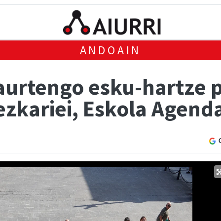
ANDOAIN
 aurtengo esku-hartze 
ezkariei, Eskola Agend