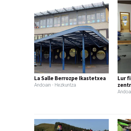
La Salle Berrozpe Ikastetxea
Lur f
zent
Andoain
- Hezkuntza
Andoa