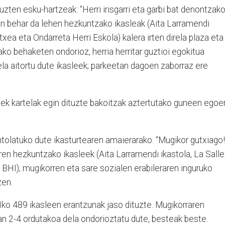
tuzten esku-hartzeak: “Herri irisgarri eta garbi bat denontzako
an behar da lehen hezkuntzako ikasleak (Aita Larramendi
txea eta Ondarreta Herri Eskola) kalera irten direla plaza eta
ko behaketen ondorioz, herria herritar guztioi egokitua
la aitortu dute ikasleek; parkeetan dagoen zaborraz ere
eek kartelak egin dituzte bakoitzak aztertutako guneen egoe
ntolatuko dute ikasturtearen amaierarako. “Mugikor gutxiago!
rren hezkuntzako ikasleek (Aita Larramendi ikastola, La Salle
BHI); mugikorren eta sare sozialen erabileraren inguruko
zen.
ko 489 ikasleen erantzunak jaso dituzte. Mugikorraren
an 2-4 ordutakoa dela ondorioztatu dute, besteak beste.