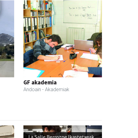
GF akademia
Andoain
- Akademiak
La Salle Berrozpe Ikastetxeak