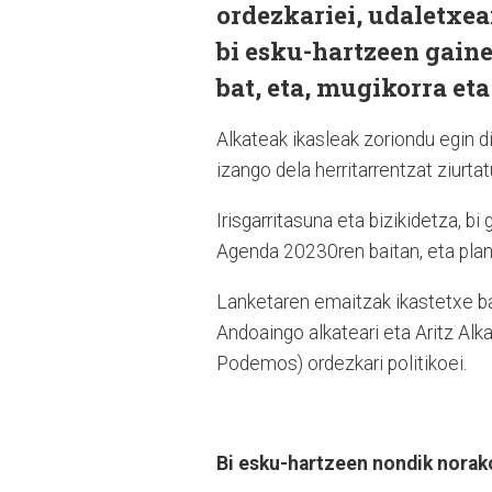
ordezkariei, udaletxea
bi esku-hartzeen gainea
bat, eta, mugikorra eta
Alkateak ikasleak zoriondu egin d
izango dela herritarrentzat ziurtat
Irisgarritasuna eta bizikidetza, bi
Agenda 20230ren baitan, eta plana
Lanketaren emaitzak ikastetxe ba
Andoaingo alkateari eta Aritz Alka
Podemos) ordezkari politikoei.
Bi esku-hartzeen nondik norak