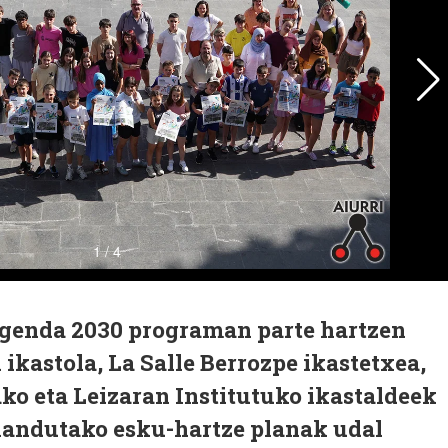
genda 2030 programan parte hartzen
ikastola, La Salle Berrozpe ikastetxea,
ko eta Leizaran Institutuko ikastaldeek
 landutako esku-hartze planak udal