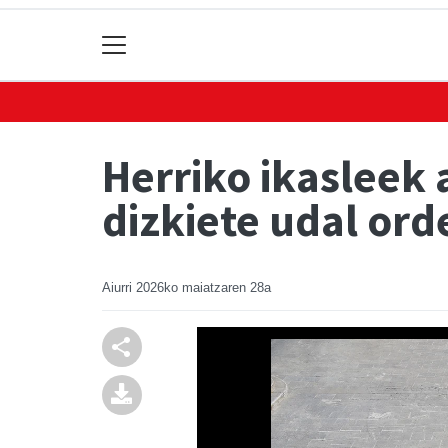
Herriko ikasleek
dizkiete udal ord
Aiurri
2026ko maiatzaren 28a