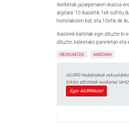
Ikerketak jazarpenaren arazoa ere
argitara: 10 ikasletik 1ek sufritu
horrelakoren bat, eta 10etik 4k ik
Ikasleek kartelak egin dituzte bi
dituzte, kaleetako paneletan eta e
HEZKUNTZA
ANDOAIN
AIURRI hedabideak eskualdeko n
tokiko albisteak euskaraz lan
Egin AIURRIkide!