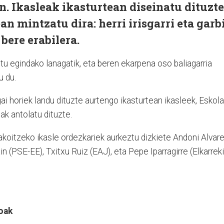
n. Ikasleak ikasturtean diseinatu dituzt
n mintzatu dira: herri irisgarri eta garb
 bere erabilera.
itu egindako lanagatik, eta beren ekarpena oso baliagarria
u du.
 gai horiek landu dituzte aurtengo ikasturtean ikasleek, Eskola
k antolatu dituzte.
koitzeko ikasle ordezkariek aurkeztu dizkiete Andoni Alvar
in (PSE-EE), Txitxu Ruiz (EAJ), eta Pepe Iparragirre (Elkarreki
oak