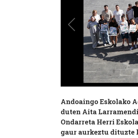
Andoaingo Eskolako A
duten Aita Larramendi 
Ondarreta Herri Eskola
gaur aurkeztu dituzte