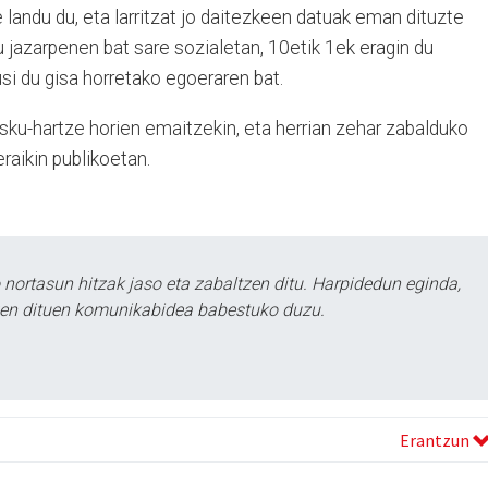
 landu du, eta larritzat jo daitezkeen datuak eman dituzte
 du jazarpenen bat sare sozialetan, 10etik 1ek eragin du
usi du gisa horretako egoeraren bat.
 esku-hartze horien emaitzekin, eta herrian zehar zabalduko
raikin publikoetan.
ortasun hitzak jaso eta zabaltzen ditu. Harpidedun eginda,
tzen dituen komunikabidea babestuko duzu.
Erantzun