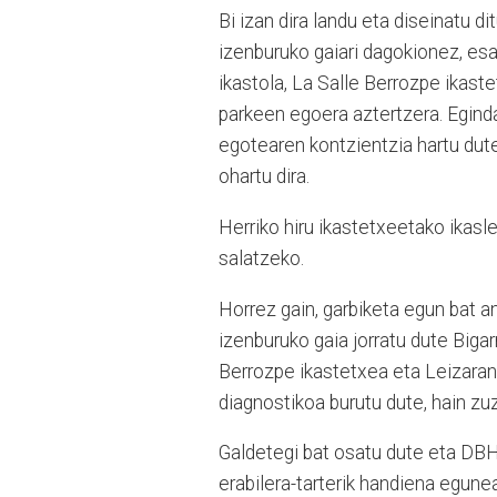
Bi izan dira landu eta diseinatu di
izenburuko gaiari dagokionez, es
ikastola, La Salle Berrozpe ikaste
parkeen egoera aztertzera. Eginda
egotearen kontzientzia hartu dute
ohartu dira.
Herriko hiru ikastetxeetako ikasl
salatzeko.
Horrez gain, garbiketa egun bat a
izenburuko gaia jorratu dute Biga
Berrozpe ikastetxea eta Leizaran 
diagnostikoa burutu dute, hain zu
Galdetegi bat osatu dute eta DBH
erabilera-tarterik handiena egune