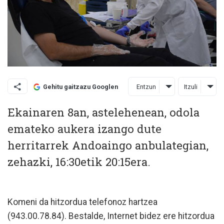
Entzun
Itzuli
Gehitu gaitzazu Googlen
Ekainaren 8an, astelehenean, odola
emateko aukera izango dute
herritarrek Andoaingo anbulategian,
zehazki, 16:30etik 20:15era.
Komeni da hitzordua telefonoz hartzea
(943.00.78.84).
Bestalde, Internet bidez ere hitzordua