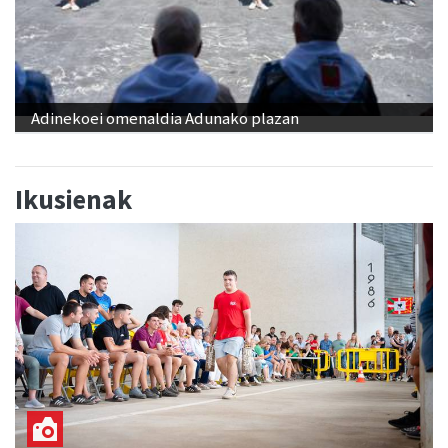
Adinekoei omenaldia Adunako plazan
Ikusienak