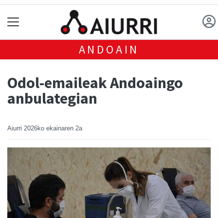
ANDOAIN
Odol-emaileak Andoaingo
anbulategian
Aiurri
2026ko ekainaren 2a