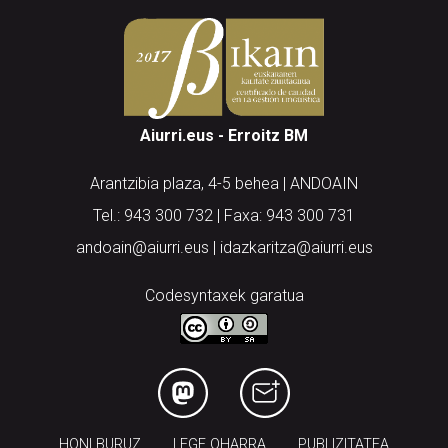
Aiurri.eus - Erroitz BM
Arantzibia plaza, 4-5 behea | ANDOAIN
Tel.: 943 300 732 | Faxa: 943 300 731
andoain@aiurri.eus | idazkaritza@aiurri.eus
Codesyntaxek garatua
HONI BURUZ
LEGE OHARRA
PUBLIZITATEA