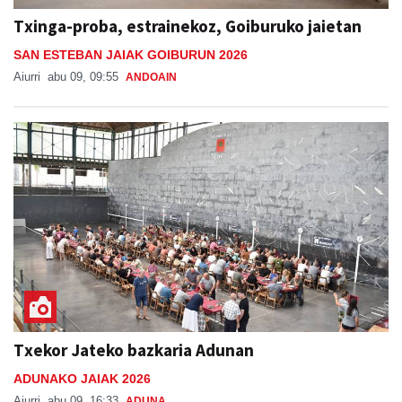
Txinga-proba, estrainekoz, Goiburuko jaietan
SAN ESTEBAN JAIAK GOIBURUN 2026
Aiurri
abu 09, 09:55
ANDOAIN
Txekor Jateko bazkaria Adunan
ADUNAKO JAIAK 2026
Aiurri
abu 09, 16:33
ADUNA