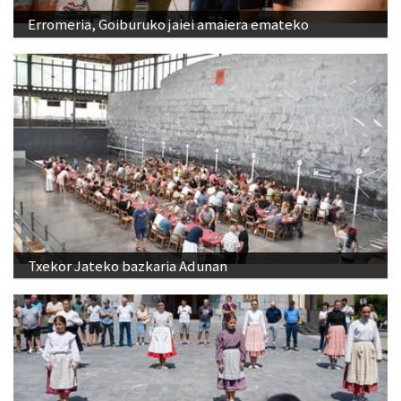
Erromeria, Goiburuko jaiei amaiera emateko
Txekor Jateko bazkaria Adunan