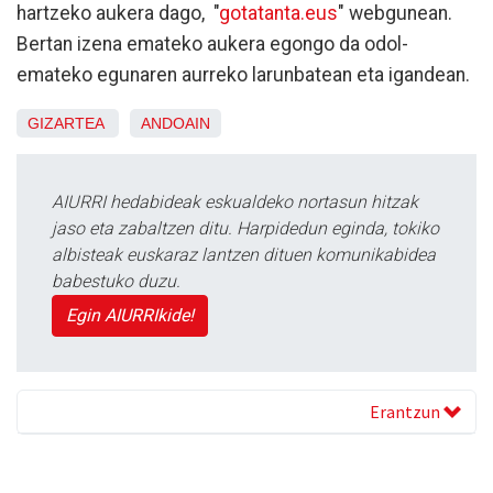
hartzeko aukera dago, "
gotatanta.eus
" webgunean.
Bertan izena emateko aukera egongo da odol-
emateko egunaren aurreko larunbatean eta igandean.
GIZARTEA
ANDOAIN
AIURRI hedabideak eskualdeko nortasun hitzak
jaso eta zabaltzen ditu. Harpidedun eginda, tokiko
albisteak euskaraz lantzen dituen komunikabidea
babestuko duzu.
Egin AIURRIkide!
Erantzun