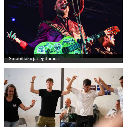
Sorabillako jai-egitaraua