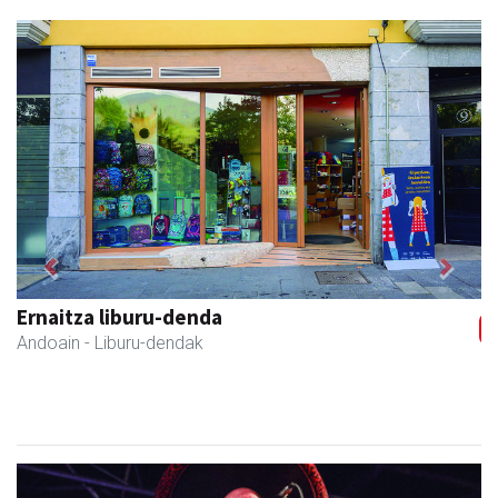
Previous
Next
Andoaingo Udala
Andoain
- Udaletxeak