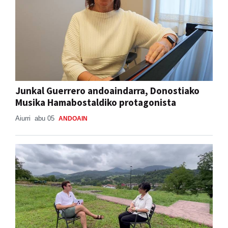
Junkal Guerrero andoaindarra, Donostiako
Musika Hamabostaldiko protagonista
Aiurri
abu 05
ANDOAIN