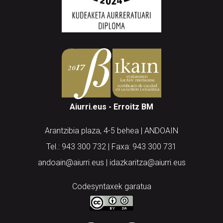
Aiurri.eus - Erroitz BM
Arantzibia plaza, 4-5 behea | ANDOAIN
Tel.: 943 300 732 | Faxa: 943 300 731
andoain@aiurri.eus | idazkaritza@aiurri.eus
Codesyntaxek garatua