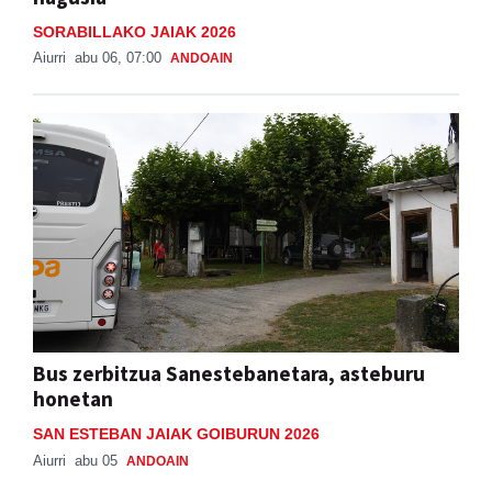
SORABILLAKO JAIAK 2026
Aiurri
abu 06, 07:00
ANDOAIN
Bus zerbitzua Sanestebanetara, asteburu
honetan
SAN ESTEBAN JAIAK GOIBURUN 2026
Aiurri
abu 05
ANDOAIN