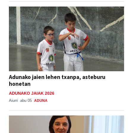
Adunako jaien lehen txanpa, asteburu
honetan
ADUNAKO JAIAK 2026
Aiurri
abu 05
ADUNA