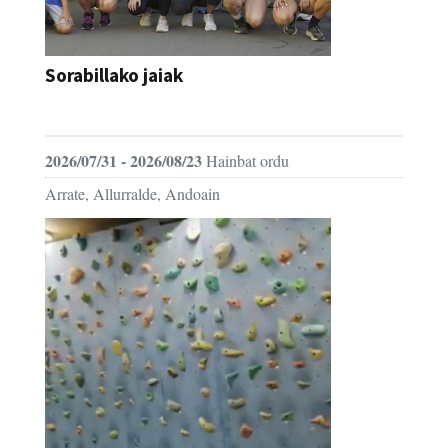
Sorabillako jaiak
FESTAK
2026/07/31 - 2026/08/23
Hainbat ordu
Arrate, Allurralde, Andoain