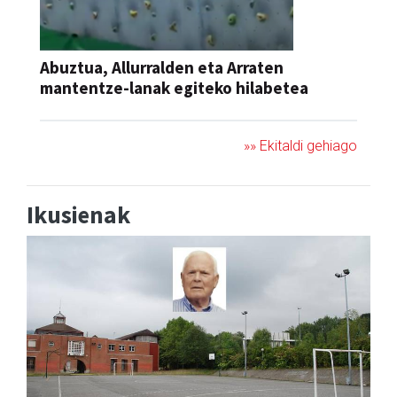
Abuztua, Allurralden eta Arraten
mantentze-lanak egiteko hilabetea
»» Ekitaldi gehiago
Ikusienak