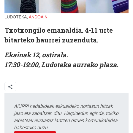
LUDOTEKA,
ANDOAIN
Txotxongilo emanaldia. 4-11 urte
bitarteko haurrei zuzenduta.
Ekainak 12, ostirala.
17:30-19:00, Ludoteka aurreko plaza.
AIURRI hedabideak eskualdeko nortasun hitzak
jaso eta zabaltzen ditu. Harpidedun eginda, tokiko
albisteak euskaraz lantzen dituen komunikabidea
babestuko duzu.