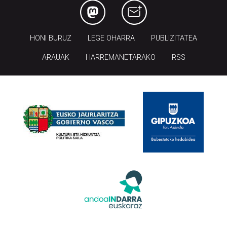
HONI BURUZ
LEGE OHARRA
PUBLIZITATEA
ARAUAK
HARREMANETARAKO
RSS