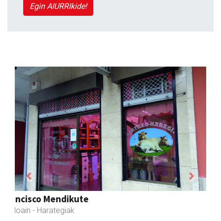
Egin AIURRIkide!
Previous
Next
Aranburu aholkularitza
Andoain
- Aholkularitza