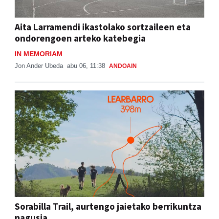
Aita Larramendi ikastolako sortzaileen eta
ondorengoen arteko katebegia
IN MEMORIAM
Jon Ander Ubeda
abu 06, 11:38
ANDOAIN
Sorabilla Trail, aurtengo jaietako berrikuntza
nagusia