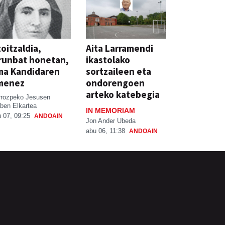
oitzaldia,
Aita Larramendi
runbat honetan,
ikastolako
ma Kandidaren
sortzaileen eta
menez
ondorengoen
arteko katebegia
rrozpeko Jesusen
ben Elkartea
IN MEMORIAM
 07, 09:25
ANDOAIN
Jon Ander Ubeda
abu 06, 11:38
ANDOAIN