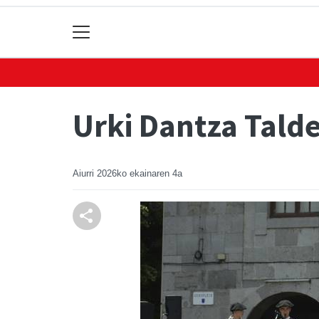
Urki Dantza Talde
Aiurri
2026ko ekainaren 4a