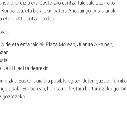
sansolo, Ordizia eta Gasteizko dantza taldeak; Lizarrako
n Konpartsa; eta beraiekin batera Andoaingo txistulariak,
a eta URKI Dantza Taldea.
siak:
ilbide eta emanaldiak Plaza Morean, Juanita Alkainen,
azan.
sia.
 Jeiki Hadi taldearekin.
 dizkie Euskal Jaialdia posible egiten duten guztiei: familia
go Udala. Era berean, herritarrei festara bertaratzeko gonbi
az gozatzeko.