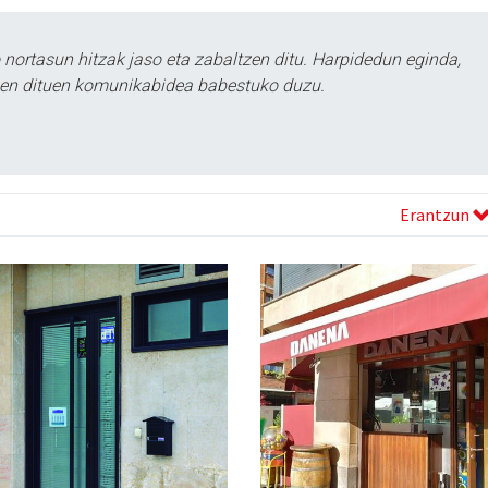
ortasun hitzak jaso eta zabaltzen ditu. Harpidedun eginda,
tzen dituen komunikabidea babestuko duzu.
Erantzun