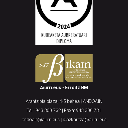
Aiurri.eus - Erroitz BM
Arantzibia plaza, 4-5 behea | ANDOAIN
Tel.: 943 300 732 | Faxa: 943 300 731
andoain@aiurri.eus | idazkaritza@aiurri.eus