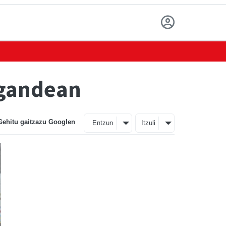
igandean
Gehitu gaitzazu Googlen
Entzun
Itzuli