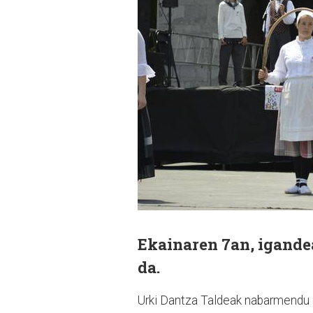
Ekainaren 7an, igande
da.
Urki Dantza Taldeak nabarmendu d