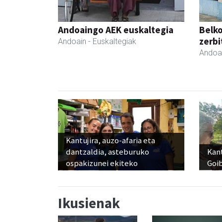
Andoaingo AEK euskaltegia
Belko
zerbi
Andoain
- Euskaltegiak
Andoa
Kantujira, auzo-afaria eta
dantzaldia, asteburuko
Kant
ospakizunei ekiteko
Goi
Ikusienak