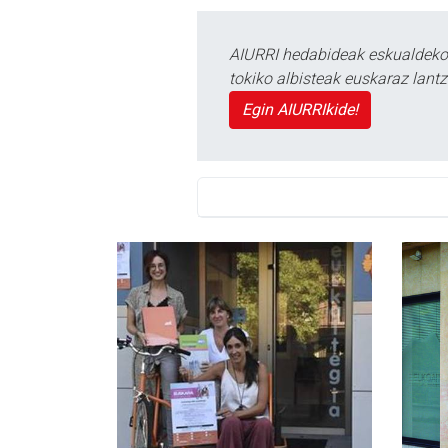
AIURRI hedabideak eskualdeko n
tokiko albisteak euskaraz lan
Egin AIURRIkide!