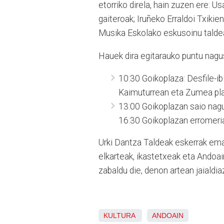
etorriko direla, hain zuzen ere: U
gaiteroak; Iruñeko Erraldoi Txikie
Musika Eskolako eskusoinu talde
Hauek dira egitarauko puntu nagu
10:30 Goikoplaza: Desfile-ib
Kaimuturrean eta Zumea pl
13:00 Goikoplazan saio nagu
16:30 Goikoplazan erromeria
Urki Dantza Taldeak eskerrak eman
elkarteak, ikastetxeak eta Andoain
zabaldu die, denon artean jaialdi
KULTURA
ANDOAIN