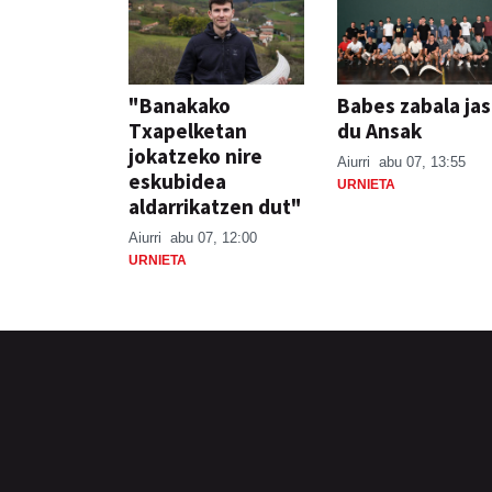
"Banakako
Babes zabala ja
Txapelketan
du Ansak
jokatzeko nire
Aiurri
abu 07, 13:55
eskubidea
URNIETA
aldarrikatzen dut"
Aiurri
abu 07, 12:00
URNIETA