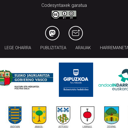
Codesyntaxek garatua
LEGE OHARRA
PUBLIZITATEA
ARAUAK
HARREMANET