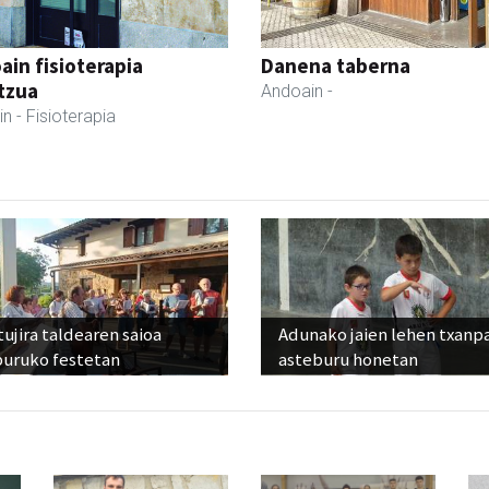
ain fisioterapia
Danena taberna
tzua
Andoain
-
in
- Fisioterapia
ujira taldearen saioa
Adunako jaien lehen txanp
buruko festetan
asteburu honetan