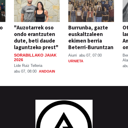
so
"Auzotarrek oso
Burrunba, gazte
Ot
ondo erantzuten
euskaltzaleen
la
dute, beti daude
ekimen berria
A
laguntzeko prest"
Beterri-Buruntzan
o
SORABILLAKO JAIAK
Aiurri
abu 07, 07:00
Be
2026
Ala
URNIETA
Lide Ruiz Telleria
abu
abu 07, 08:00
ANDOAIN