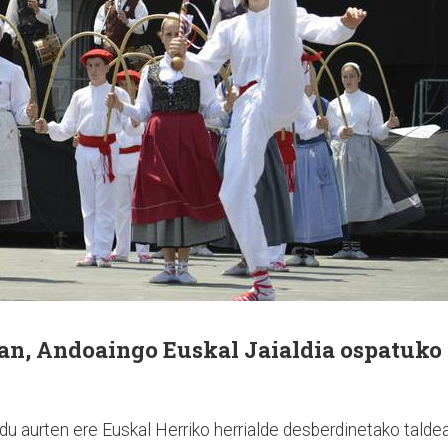
an, Andoaingo Euskal Jaialdia ospatuko
u aurten ere Euskal Herriko herrialde desberdinetako talde