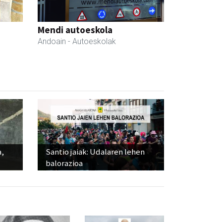
Mendi autoeskola
Andoain
- Autoeskolak
a,
Santio jaiak: Udalaren lehen
balorazioa