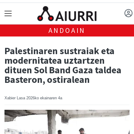
ANDOAIN
Palestinaren sustraiak eta
modernitatea uztartzen
dituen Sol Band Gaza taldea
Basteron, ostiralean
Xabier Lasa
2026ko ekainaren 4a