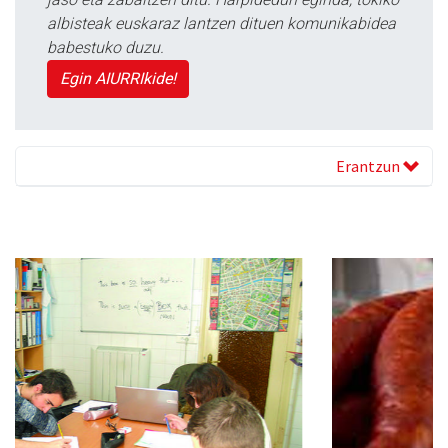
albisteak euskaraz lantzen dituen komunikabidea
babestuko duzu.
Egin AIURRIkide!
Erantzun