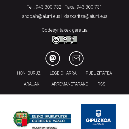
Tel.: 943 300 732 | Faxa: 943 300 731
andoain@aiurri.eus | idazkaritza@aiurri.eus
Codesyntaxek garatua
HONI BURUZ
LEGE OHARRA
PUBLIZITATEA
ARAUAK
HARREMANETARAKO
RSS