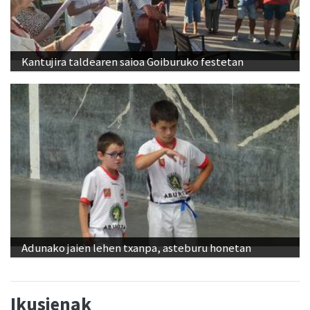
Kantujira taldearen saioa Goiburuko festetan
Adunako jaien lehen txanpa, asteburu honetan
Ikusienak