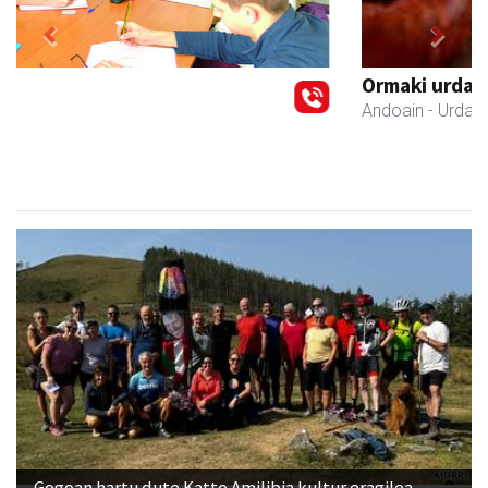
Previous
Next
Ormaki urdaitegia
Andoain
- Urdaitegiak
Gogoan hartu dute Katto Amilibia kultur eragilea