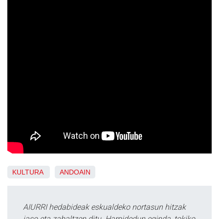
KULTURA
ANDOAIN
AIURRI hedabideak eskualdeko nortasun hitzak
jaso eta zabaltzen ditu. Harpidedun eginda, tokiko