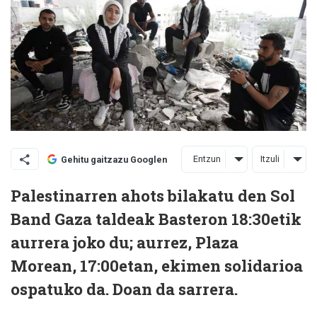
Entzun
Itzuli
Gehitu gaitzazu Googlen
Palestinarren ahots bilakatu den Sol
Band Gaza taldeak Basteron 18:30etik
aurrera joko du; aurrez, Plaza
Morean, 17:00etan, ekimen solidarioa
ospatuko da. Doan da sarrera.