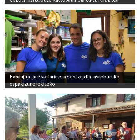
Kantujira, auzo-afaria eta dantzaldia, asteburuko
ospakizunei ekiteko