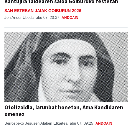
Kantujira taldearen saioa Goiburuko festetan
SAN ESTEBAN JAIAK GOIBURUN 2026
Jon Ander Ubeda
abu 07, 20:37
ANDOAIN
Otoitzaldia, larunbat honetan, Ama Kandidaren
omenez
Berrozpeko Jesusen Alaben Elkartea
abu 07, 09:25
ANDOAIN