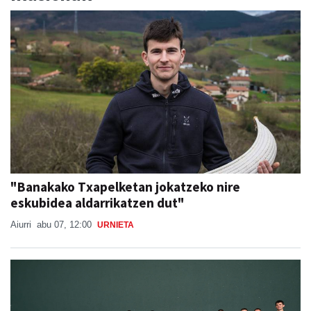
"Banakako Txapelketan jokatzeko nire
eskubidea aldarrikatzen dut"
Aiurri
abu 07, 12:00
URNIETA