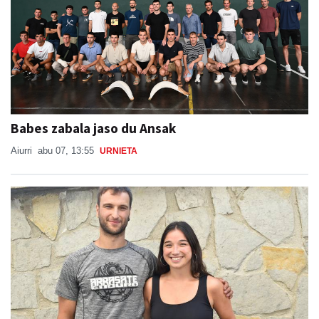
Babes zabala jaso du Ansak
Aiurri
abu 07, 13:55
URNIETA