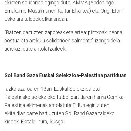
ekimen solidarioa egingo dute, AMMA (Andoaingo
Emakume Musulmanen Kultur Elkartea) eta Ongi Etorri
Eskolara taldeek elkarlanean.
“Batzen gaituzten zaporeak eta artea: pintxoak, henna
postua eta artikulu solidarioen salmenta” izango dela
adierazi dute antolatzaileek.
Sol Band Gaza Euskal Selekzioa-Palestina partiduan
Iazko azaroaren 13an, Euskal Selekzioa eta
Palestinako selekzioko futbol partidaren harira Gernika-
Palestina ekimenak antolatuta EHUn egin zuten
ekitaldian parte hartu zuten Sol Band Gaza taldeko
kideek. Ekitaldi hura, ikusgai: