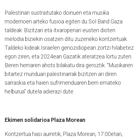
Palestinan sustraitutako doinuen eta musika
modernoen arteko fusioa egiten du Sol Band Gaza
taldeak. Bizitzari eta itxaropenari eusten dioten
melodia biziekin osatzen ditu zuzeneko kontzertuak.
Taldeko kideak Israelen genozidiopean zortzi hilabetez
egon ziren, eta 2024ean Gazatik ateratzea lortu zuten.
Beren herriaren ahots bilakatu dira geroztik. “Musikaren
bitartez munduari palestinarrak bizitzen ari diren
sarraskia eta haien sufrimenduaren berri emateko
helburua” dutela adierazi dute.
Ekimen solidarioa Plaza Morean
Kontzertua hasi aurretik, Plaza Morean, 17:00etan,