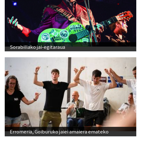
Sorabillako jai-egitaraua
Erromeria, Goiburuko jaiei amaiera emateko