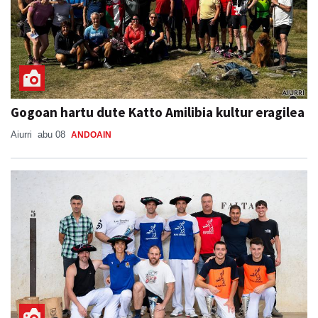
Gogoan hartu dute Katto Amilibia kultur eragilea
Aiurri
abu 08
ANDOAIN