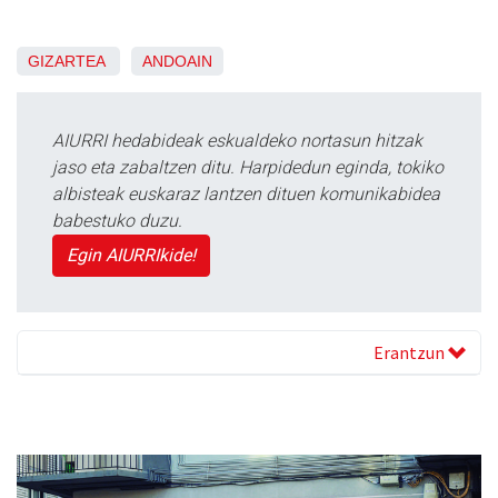
GIZARTEA
ANDOAIN
AIURRI hedabideak eskualdeko nortasun hitzak
jaso eta zabaltzen ditu. Harpidedun eginda, tokiko
albisteak euskaraz lantzen dituen komunikabidea
babestuko duzu.
Egin AIURRIkide!
Erantzun