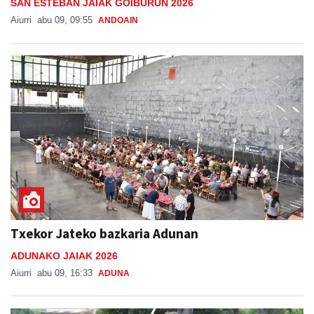
SAN ESTEBAN JAIAK GOIBURUN 2026
Aiurri
abu 09, 09:55
ANDOAIN
Txekor Jateko bazkaria Adunan
ADUNAKO JAIAK 2026
Aiurri
abu 09, 16:33
ADUNA