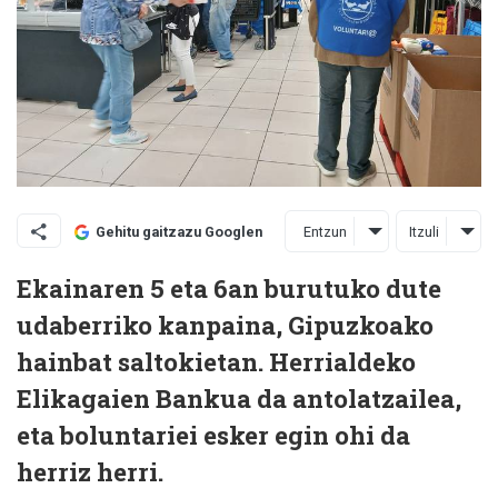
Entzun
Itzuli
Gehitu gaitzazu Googlen
Ekainaren 5 eta 6an burutuko dute
udaberriko kanpaina, Gipuzkoako
hainbat saltokietan. Herrialdeko
Elikagaien Bankua da antolatzailea,
eta boluntariei esker egin ohi da
herriz herri.