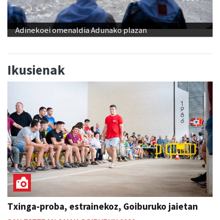
Adinekoei omenaldia Adunako plazan
Ikusienak
Txinga-proba, estrainekoz, Goiburuko jaietan