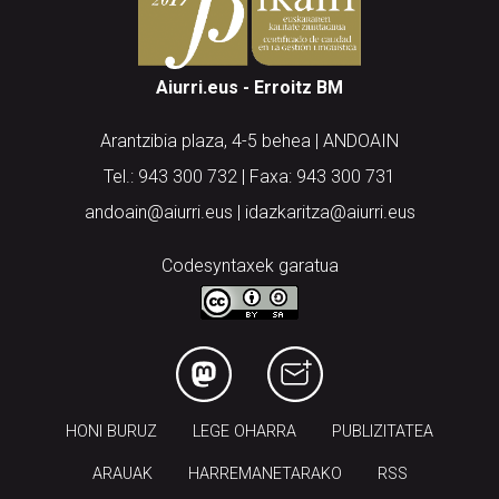
Aiurri.eus - Erroitz BM
Arantzibia plaza, 4-5 behea | ANDOAIN
Tel.: 943 300 732 | Faxa: 943 300 731
andoain@aiurri.eus | idazkaritza@aiurri.eus
Codesyntaxek garatua
HONI BURUZ
LEGE OHARRA
PUBLIZITATEA
ARAUAK
HARREMANETARAKO
RSS