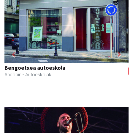
Previous
Next
IZT Informatika Zerbitzu Integrala
Andoain
- IKT