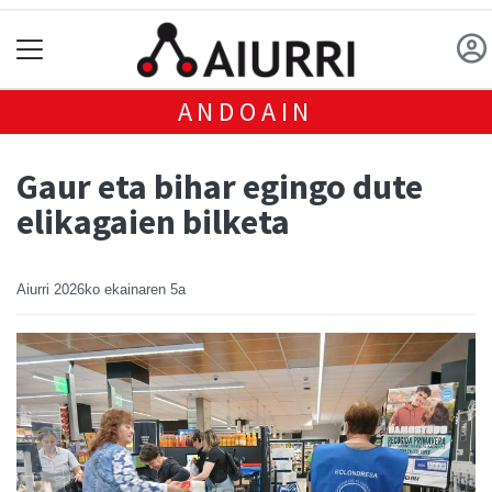
ANDOAIN
Gaur eta bihar egingo dute
elikagaien bilketa
Aiurri
2026ko ekainaren 5a