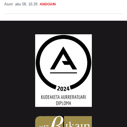
Aiurri
abu 08, 16:28
ANDOAIN