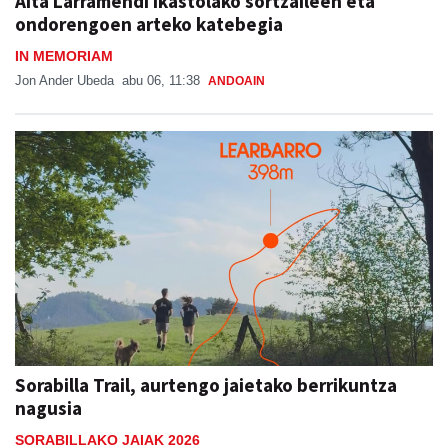
Aita Larramendi ikastolako sortzaileen eta
ondorengoen arteko katebegia
IN MEMORIAM
Jon Ander Ubeda
abu 06, 11:38
ANDOAIN
Sorabilla Trail, aurtengo jaietako berrikuntza
nagusia
SORABILLAKO JAIAK 2026