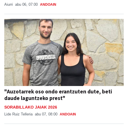
Aiurri
abu 06, 07:00
ANDOAIN
"Auzotarrek oso ondo erantzuten dute, beti
daude laguntzeko prest"
SORABILLAKO JAIAK 2026
Lide Ruiz Telleria
abu 07, 08:00
ANDOAIN