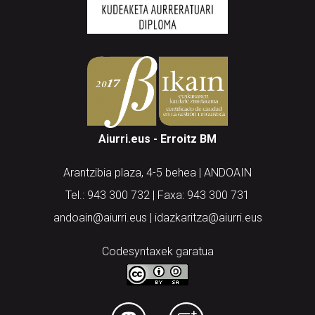
Aiurri.eus - Erroitz BM
Arantzibia plaza, 4-5 behea | ANDOAIN
Tel.: 943 300 732 | Faxa: 943 300 731
andoain@aiurri.eus | idazkaritza@aiurri.eus
Codesyntaxek garatua