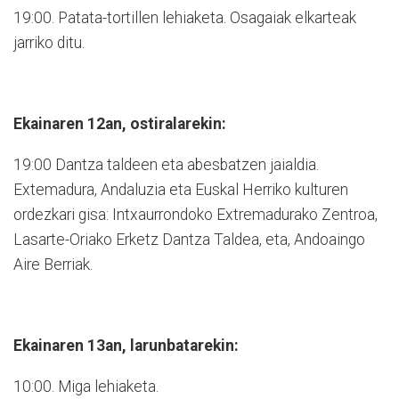
19:00. Patata-tortillen lehiaketa. Osagaiak elkarteak
jarriko ditu.
Ekainaren 12an, ostiralarekin:
19:00 Dantza taldeen eta abesbatzen jaialdia.
Extemadura, Andaluzia eta Euskal Herriko kulturen
ordezkari gisa: Intxaurrondoko Extremadurako Zentroa,
Lasarte-Oriako Erketz Dantza Taldea, eta, Andoaingo
Aire Berriak.
Ekainaren 13an, larunbatarekin:
10:00. Miga lehiaketa.