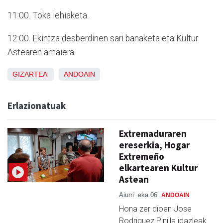
11:00. Toka lehiaketa.
12:00. Ekintza desberdinen sari banaketa eta Kultur
Astearen amaiera.
GIZARTEA
ANDOAIN
Erlazionatuak
Extremaduraren
ereserkia, Hogar
Extremeño
elkartearen Kultur
Astean
Aiurri
eka 06
ANDOAIN
Hona zer dioen Jose
Rodriguez Pinilla idazleak