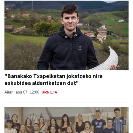
"Banakako Txapelketan jokatzeko nire
eskubidea aldarrikatzen dut"
Aiurri
abu 07, 12:00
URNIETA