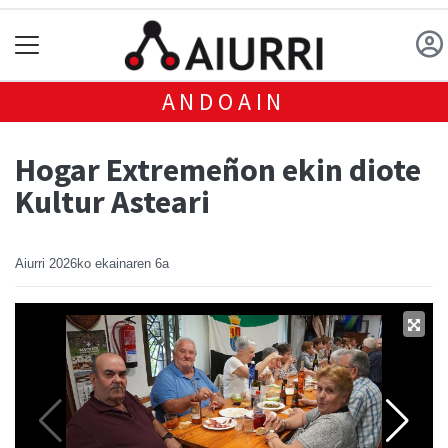
ANDOAIN
Hogar Extremeñon ekin diote
Kultur Asteari
Aiurri
2026ko ekainaren 6a