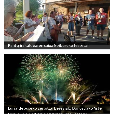
Kantujira taldearen saioa Goiburuko festetan
Lurraldebuseko zerbitzu bereziak, Donostiako Aste
Nagusiko su-artifizialez gozatu ahal izateko