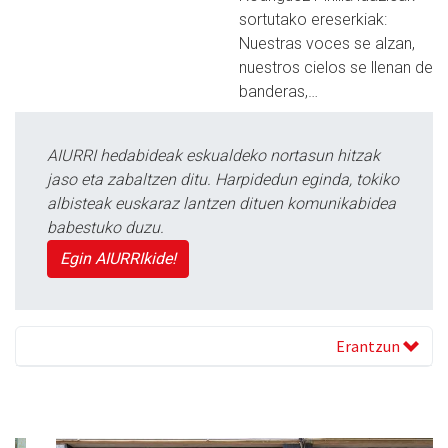
sortutako ereserkiak:
Nuestras​ ​voces​ ​se​ ​alzan,
nuestros​ ​cielos​ ​se​ ​llenan de​
​banderas,…
AIURRI hedabideak eskualdeko nortasun hitzak
jaso eta zabaltzen ditu. Harpidedun eginda, tokiko
albisteak euskaraz lantzen dituen komunikabidea
babestuko duzu.
Egin AIURRIkide!
Erantzun