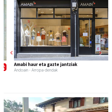
Previous
Next
Amabi haur eta gazte jantziak
Andoain
- Arropa-dendak