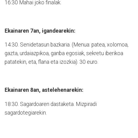
16:30 Mahai joko finalak.
Ekainaren 7an, igandearekin:
14:30. Senidetasun bazkaria. (Menua: patea, xolomoa,
gazta, urdaiazpikoa, ganba egosiak, sekretu iberikoa
patatekin, eta, flana eta izozkia). 30 euro.
Ekainaren 8an, astelehenarekin:
18:30. Sagardoaren dastaketa. Mizpiradi
sagardotegiarekin.