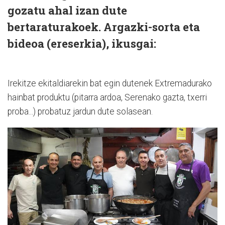
gozatu ahal izan dute
bertaraturakoek. Argazki-sorta eta
bideoa (ereserkia), ikusgai:
Irekitze ekitaldiarekin bat egin dutenek Extremadurako
hainbat produktu (pitarra ardoa, Serenako gazta, txerri
proba...) probatuz jardun dute solasean.