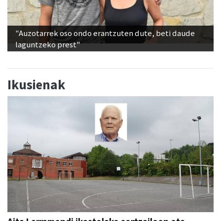
"Auzotarrek oso ondo erantzuten dute, beti daude
laguntzeko prest"
Ikusienak