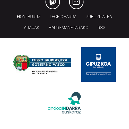
HONI BURUZ
LEGE OHARRA
PUBLIZITATEA
ARAUAK
HARREMANETARAKO
RSS