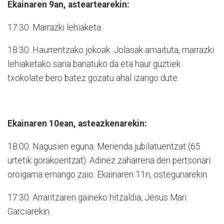
Ekainaren 9an, asteartearekin:
17:30. Marrazki lehiaketa.
18:30. Haurrentzako jokoak. Jolasak amaituta, marrazki
lehiaketako saria banatuko da eta haur guztiek
txokolate bero batez gozatu ahal izango dute.
Ekainaren 10ean, asteazkenarekin:
18:00. Nagusien eguna. Merienda jubilatuentzat (65
urtetik gorakoentzat). Adinez zaharrena den pertsonari
oroigarria emango zaio. Ekainaren 11n, ostegunarekin:
17:30. Arrantzaren gaineko hitzaldia, Jesus Mari
Garciarekin.