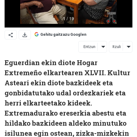
Gehitu gaitzazu Googlen
Entzun
Itzuli
Eguerdian ekin diote Hogar
Extremeño elkartearen XLVII. Kultur
Asteari ekin diote bazkideek eta
gonbidatutako udal ordezkariek eta
herri elkarteetako kideek.
Extremadurako ereserkia abestu eta
hildako bazkideen aldeko minutuko
isilunea egin ostean, zizka-mizkekin