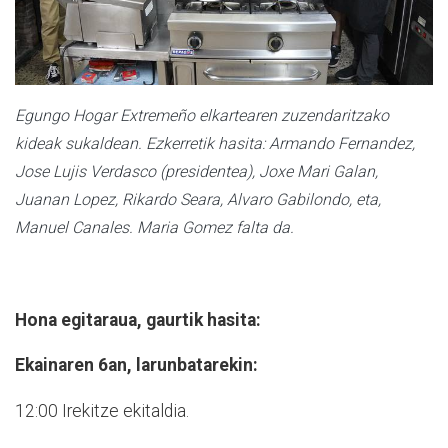
Egungo Hogar Extremeño elkartearen zuzendaritzako
kideak sukaldean. Ezkerretik hasita: Armando Fernandez,
Jose Lujis Verdasco (presidentea), Joxe Mari Galan,
Juanan Lopez, Rikardo Seara, Alvaro Gabilondo, eta,
Manuel Canales. Maria Gomez falta da.
Hona egitaraua, gaurtik hasita:
Ekainaren 6an, larunbatarekin:
12:00 Irekitze ekitaldia.