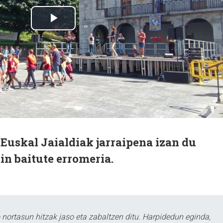
Euskal Jaialdiak jarraipena izan du
in baitute erromeria.
ortasun hitzak jaso eta zabaltzen ditu. Harpidedun eginda,