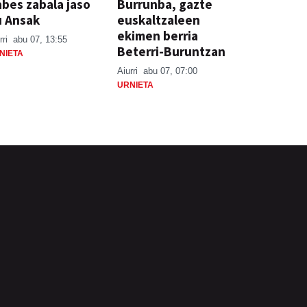
bes zabala jaso
Burrunba, gazte
u Ansak
euskaltzaleen
ekimen berria
rri
abu 07, 13:55
Beterri-Buruntzan
NIETA
Aiurri
abu 07, 07:00
URNIETA