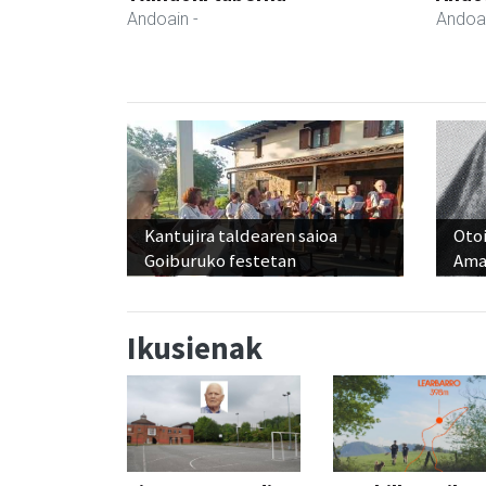
Andoain
-
Andoa
Kantujira taldearen saioa
Otoi
Goiburuko festetan
Ama
Ikusienak