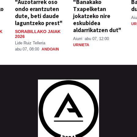
"Auzotarrek oso
"Banakako
Ba
ko
ondo erantzuten
Txapelketan
d
dute, beti daude
jokatzeko nire
Aiu
laguntzeko prest"
eskubidea
UR
aldarrikatzen dut"
K
SORABILLAKO JAIAK
2026
Aiurri
abu 07, 12:00
Lide Ruiz Telleria
URNIETA
abu 07, 08:00
ANDOAIN