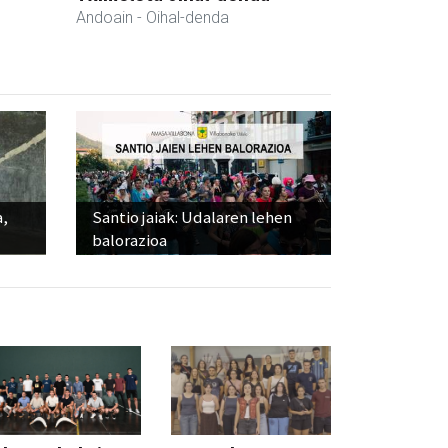
Andoain
- Oihal-denda
a,
Santio jaiak: Udalaren lehen
balorazioa