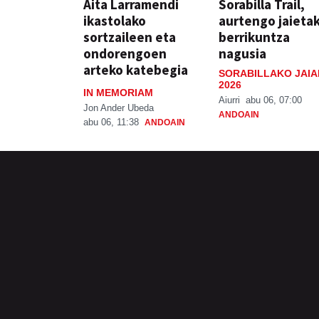
Aita Larramendi
Sorabilla Trail,
ikastolako
aurtengo jaieta
sortzaileen eta
berrikuntza
ondorengoen
nagusia
arteko katebegia
SORABILLAKO JAIA
2026
IN MEMORIAM
Aiurri
abu 06, 07:00
Jon Ander Ubeda
ANDOAIN
abu 06, 11:38
ANDOAIN