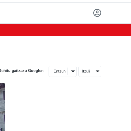
Gehitu gaitzazu Googlen
Entzun
Itzuli