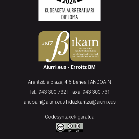
Aiurri.eus - Erroitz BM
Arantzibia plaza, 4-5 behea | ANDOAIN
Tel.: 943 300 732 | Faxa: 943 300 731
andoain@aiurri.eus | idazkaritza@aiurri.eus
Codesyntaxek garatua