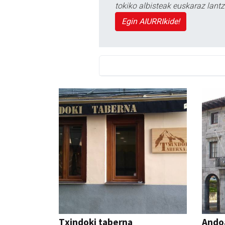
tokiko albisteak euskaraz lan
Egin AIURRIkide!
Txindoki taberna
Ando