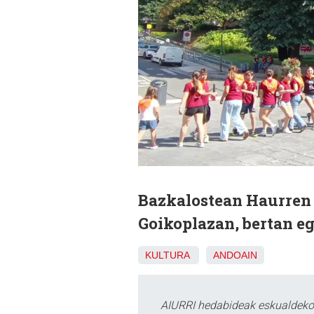
Bazkalostean Haurren 
Goikoplazan, bertan eg
KULTURA
ANDOAIN
AIURRI hedabideak eskualdeko n