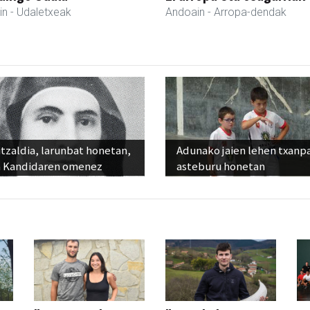
in
- Udaletxeak
Andoain
- Arropa-dendak
tzaldia, larunbat honetan,
Adunako jaien lehen txanp
 Kandidaren omenez
asteburu honetan