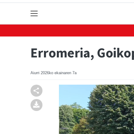
Erromeria, Goiko
Aiurri
2026ko ekainaren 7a