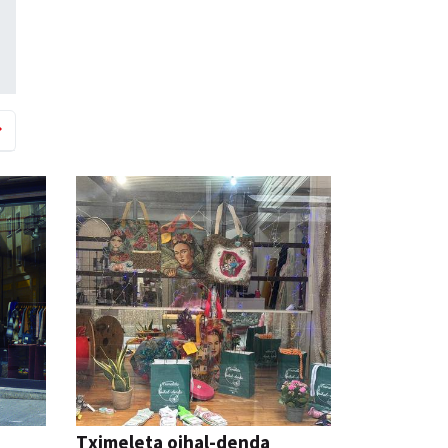
Tximeleta oihal-denda