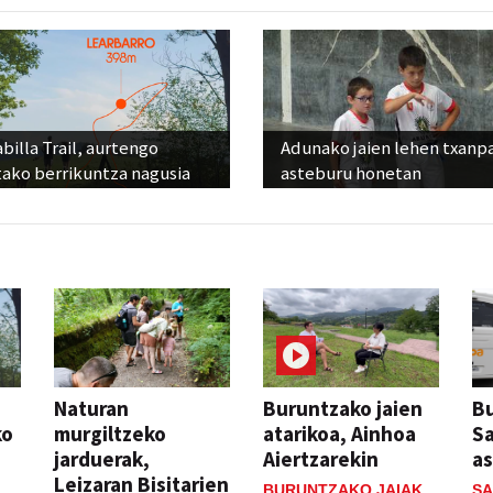
billa Trail, aurtengo
Adunako jaien lehen txanp
tako berrikuntza nagusia
asteburu honetan
Naturan
Buruntzako jaien
Bu
ko
murgiltzeko
atarikoa, Ainhoa
S
jarduerak,
Aiertzarekin
a
Leizaran Bisitarien
BURUNTZAKO JAIAK
SA