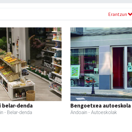
Erantzun
i belar-denda
Bengoetxea autoeskola
in
- Belar-denda
Andoain
- Autoeskolak