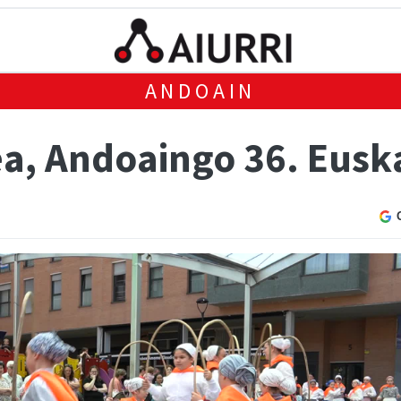
ANDOAIN
a, Andoaingo 36. Euska