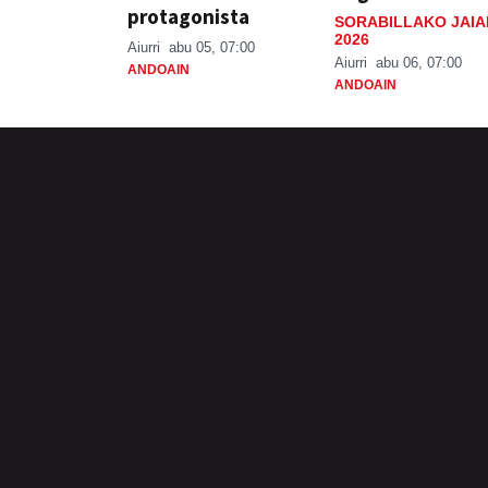
protagonista
SORABILLAKO JAIA
2026
Aiurri
abu 05, 07:00
Aiurri
abu 06, 07:00
ANDOAIN
ANDOAIN