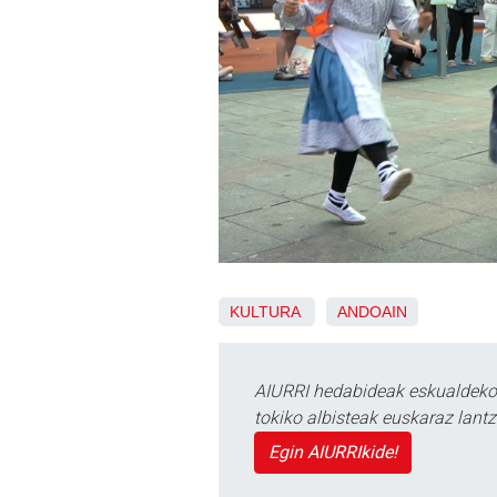
KULTURA
ANDOAIN
AIURRI hedabideak eskualdeko n
tokiko albisteak euskaraz lan
Egin AIURRIkide!