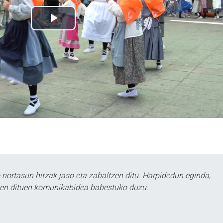
ortasun hitzak jaso eta zabaltzen ditu. Harpidedun eginda,
tzen dituen komunikabidea babestuko duzu.