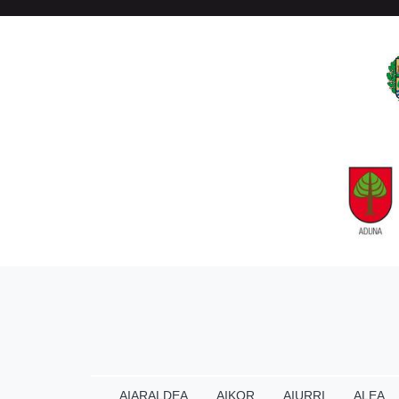
AIARALDEA
AIKOR
AIURRI
ALEA