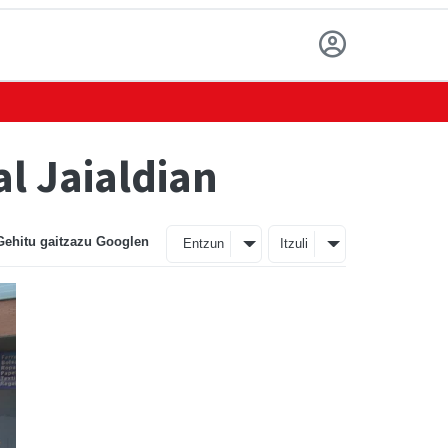
l Jaialdian
Gehitu gaitzazu Googlen
Entzun
Itzuli