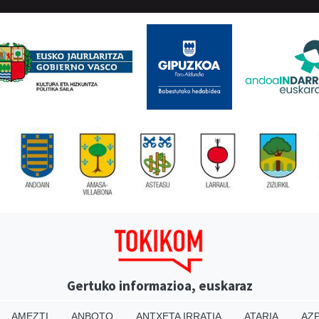
Gertuko informazioa, euskaraz
AMEZTI
ANBOTO
ANTXETA IRRATIA
ATARIA
AZP