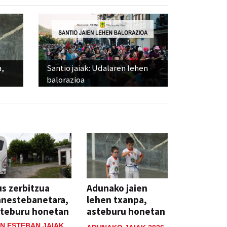
a,
Santio jaiak: Udalaren lehen
balorazioa
s zerbitzua
Adunako jaien
anestebanetara,
lehen txanpa,
steburu honetan
asteburu honetan
N ESTEBAN JAIAK