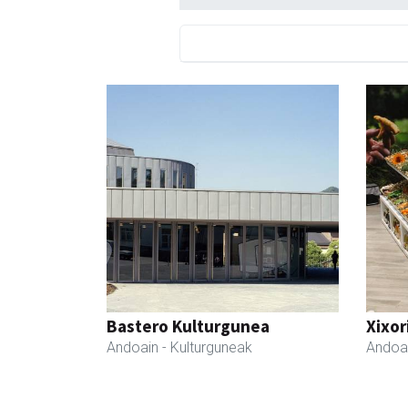
Bastero Kulturgunea
Xixor
Andoain
- Kulturguneak
Andoa