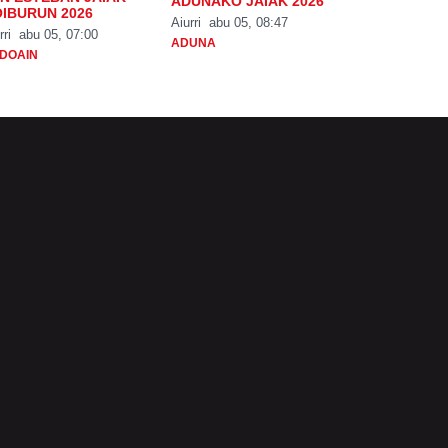
ADUNAKO JAIAK 2026
IBURUN 2026
Aiurri
abu 05, 08:47
rri
abu 05, 07:00
ADUNA
DOAIN