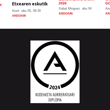
Etxearen eskutik
2026
GO
K
Xabat Minguez
abu 04
Aiu
Aiurri
abu 05, 08:30
ANDOAIN
AN
ANDOAIN