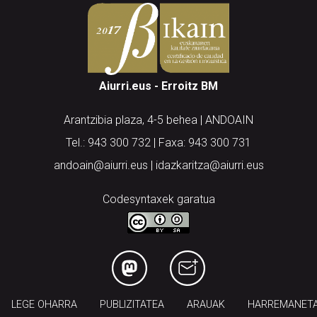
Aiurri.eus - Erroitz BM
Arantzibia plaza, 4-5 behea | ANDOAIN
Tel.: 943 300 732 | Faxa: 943 300 731
andoain@aiurri.eus | idazkaritza@aiurri.eus
Codesyntaxek garatua
LEGE OHARRA
PUBLIZITATEA
ARAUAK
HARREMANET