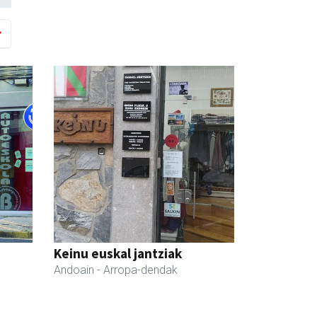
Keinu euskal jantziak
Andoain
- Arropa-dendak