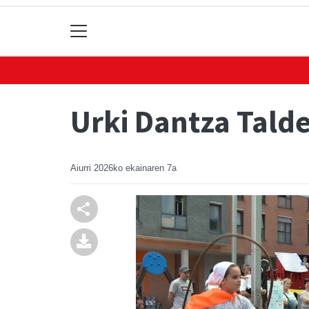
Urki Dantza Talde
Aiurri
2026ko ekainaren 7a