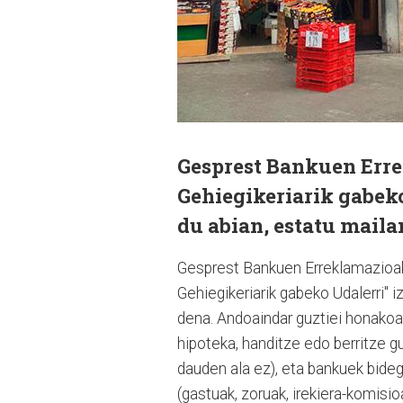
Gesprest Bankuen Err
Gehiegikeriarik gabeko
du abian, estatu maila
Gesprest Bankuen Erreklamazioak,
Gehiegikeriarik gabeko Udalerri" i
dena. Andoaindar guztiei honakoa
hipoteka, handitze edo berritze g
dauden ala ez), eta bankuek bideg
(gastuak, zoruak, irekiera-komisi