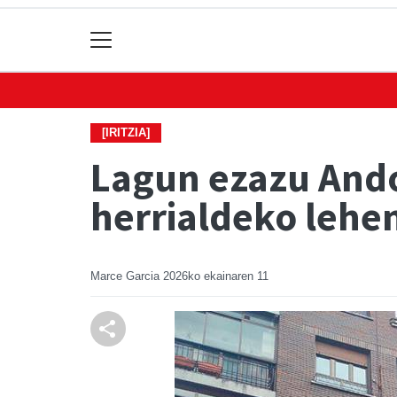
[IRITZIA]
Lagun ezazu Ando
herrialdeko lehen
Marce Garcia
2026ko ekainaren 11