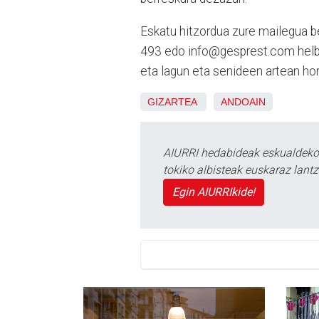
Eskatu hitzordua zure mailegua 
493 edo info@gesprest.com helbid
eta lagun eta senideen artean hor
GIZARTEA
ANDOAIN
AIURRI hedabideak eskualdeko n
tokiko albisteak euskaraz lan
Egin AIURRIkide!