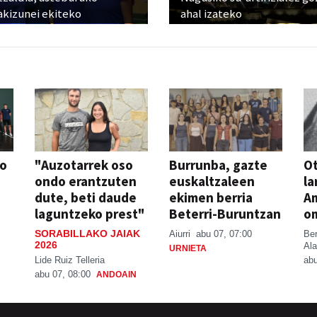
akizunei ekiteko
ahal izateko
so
"Auzotarrek oso
Burrunba, gazte
Ot
ondo erantzuten
euskaltzaleen
la
dute, beti daude
ekimen berria
A
laguntzeko prest"
Beterri-Buruntzan
o
SORABILLAKO JAIAK
Aiurri
abu 07, 07:00
Be
2026
Ala
URNIETA
Lide Ruiz Telleria
abu
abu 07, 08:00
ANDOAIN