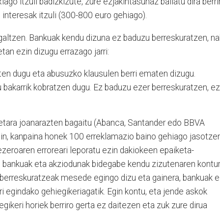
ago itzuli badizkizute, zure ezjakintasunaz baliatu dira berri
 interesak itzuli (300-800 euro gehiago).
 galtzen. Bankuak kendu dizuna ez baduzu berreskuratzen, na
tan ezin dizugu errazago jarri:
ten dugu eta abusuzko klausulen berri ematen dizugu.
 bakarrik kobratzen dugu. Ez baduzu ezer berreskuratzen, ez
ketara joanarazten bagaitu (Abanca, Santander edo BBVA
adin, kanpaina honek 100 erreklamazio baino gehiago jasotze
bezeroaren erroreari leporatu ezin dakiokeen epaiketa-
, bankuak eta akziodunak bidegabe kendu zizutenaren kontu
a berreskuratzeak mesede egingo dizu eta gainera, bankuak 
ri egindako gehiegikeriagatik. Egin kontu, eta jende askok
egikeri horiek berriro gerta ez daitezen eta zuk zure dirua