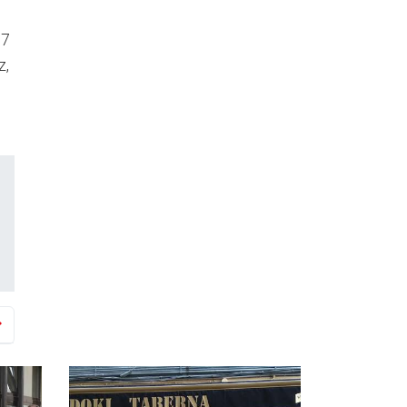
87
z,