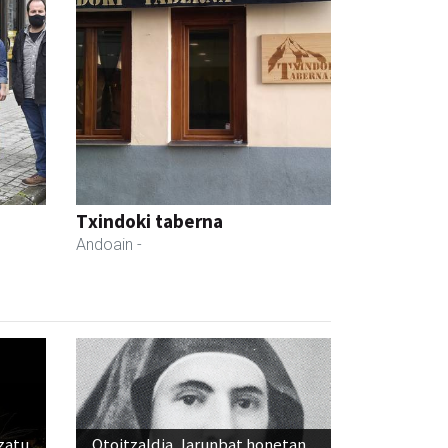
Txindoki taberna
Andoain
-
ozatu
Otoitzaldia, larunbat honetan,