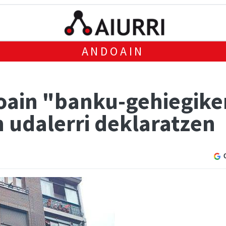
ANDOAIN
ain "banku-gehiegikeri
 udalerri deklaratzen