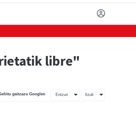
etatik libre"
Gehitu gaitzazu Googlen
Entzun
Itzuli