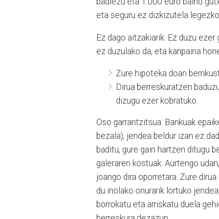
badiezu eta 1.000 euro baino gutxi
eta seguru ez dizkizutela legezko
Ez dago aitzakiarik. Ez duzu ezer
ez duzulako da, eta kanpaina hone
Zure hipoteka doan berrikus
Dirua berreskuratzen baduzu
dizugu ezer kobratuko.
Oso garrantzitsua: Bankuak epai
bezala), jendea beldur izan ez d
baditu, gure gain hartzen ditugu 
galeraren kostuak. Aurtengo udan
joango dira oporretara. Zure diru
du inolako onurarik lortuko jendea
borrokatu eta arriskatu duela gehi
berreskura dezazun.