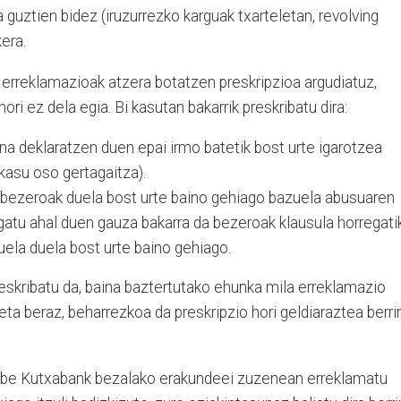
 guztien bidez (iruzurrezko karguak txarteletan, revolving
kera.
erreklamazioak atzera botatzen preskripzioa argudiatuz,
ori ez dela egia. Bi kasutan bakarrik preskribatu dira:
a deklaratzen duen epai irmo batetik bost urte igarotzea
kasu oso gertagaitza).
 bezeroak duela bost urte baino gehiago bazuela abusuaren
gatu ahal duen gauza bakarra da bezeroak klausula horregati
uela duela bost urte baino gehiago.
preskribatu da, baina baztertutako ehunka mila erreklamazio
 eta beraz, beharrezkoa da preskripzio hori geldiaraztea berri
 gabe Kutxabank bezalako erakundeei zuzenean erreklamatu