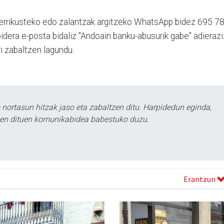
berrikusteko edo zalantzak argitzeko WhatsApp bidez 695 7
era e-posta bidaliz "Andoain banku-abusurik gabe" adierazi
i zabaltzen lagundu.
ortasun hitzak jaso eta zabaltzen ditu. Harpidedun eginda,
tzen dituen komunikabidea babestuko duzu.
Erantzun