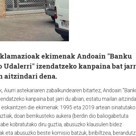
eklamazioak ekimenak Andoain "Banku
 Udalerri" izendatzeko kanpaina bat jarr
n aitzindari dena.
 Aiurri astekariaren zabalkundearen bitartez, Andoain "Bank
zendatzeko kanpaina bat jarri du abian, estatu mailan aitzinda
 eskaintzen die ekimenak: 1995 eta 2019 artean sinatutako
uztiak, doan berrikusteko aukera (berdin dio baliogabetuta
abe kobratutako diru guztia, abusuzko klausulen bidez
oak eta abusuzko beste komisio batzuk, biribiltzea, berandutz