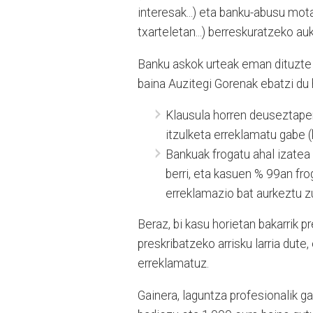
interesak...) eta banku-abusu mota
txarteletan...) berreskuratzeko au
Banku askok urteak eman dituzte 
baina Auzitegi Gorenak ebatzi du h
Klausula horren deuseztapen
itzulketa erreklamatu gabe (
Bankuak frogatu ahal izatea
berri, eta kasuen % 99an fro
erreklamazio bat aurkeztu z
Beraz, bi kasu horietan bakarrik 
preskribatzeko arrisku larria dute,
erreklamatuz.
Gainera, laguntza profesionalik