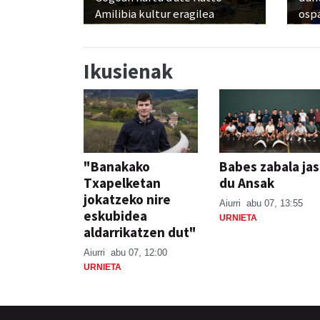
Amilibia kultur eragilea
osp
Ikusienak
"Banakako
Babes zabala ja
Txapelketan
du Ansak
jokatzeko nire
Aiurri
abu 07, 13:55
eskubidea
URNIETA
aldarrikatzen dut"
Aiurri
abu 07, 12:00
URNIETA