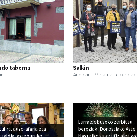
ndo taberna
Salkin
in
-
Andoain
- Merkatari elkarteak
Lurraldebuseko zerbitzu
ujira, auzo-afaria eta
bereziak, Donostiako Aste
tzaldia, asteburuko
Nagusiko su-artifizialez g