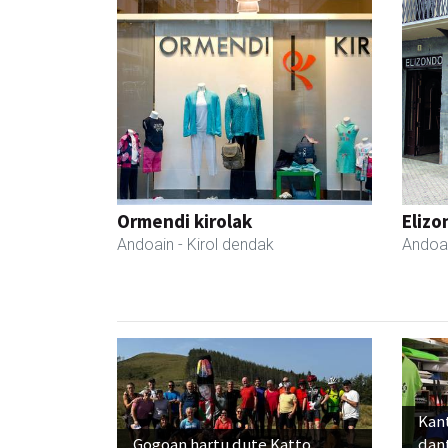
Ormendi kirolak
Elizo
Andoain
- Kirol dendak
Andoa
Kant
Gogoan hartu dute Katto
dan