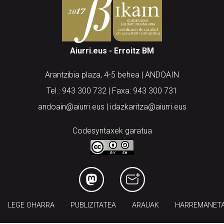
Aiurri.eus - Erroitz BM
Arantzibia plaza, 4-5 behea | ANDOAIN
Tel.: 943 300 732 | Faxa: 943 300 731
andoain@aiurri.eus | idazkaritza@aiurri.eus
Codesyntaxek garatua
LEGE OHARRA
PUBLIZITATEA
ARAUAK
HARREMANET