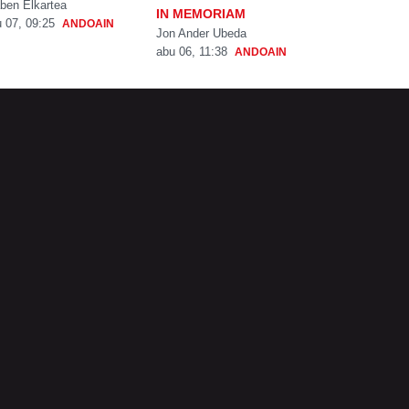
ben Elkartea
IN MEMORIAM
 07, 09:25
ANDOAIN
Jon Ander Ubeda
abu 06, 11:38
ANDOAIN