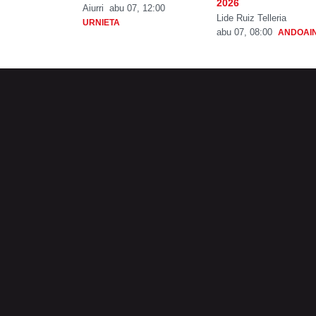
2026
Aiurri
abu 07, 12:00
Lide Ruiz Telleria
URNIETA
abu 07, 08:00
ANDOAI