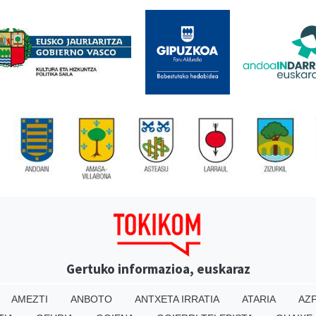
Gertuko informazioa, euskaraz
AMEZTI
ANBOTO
ANTXETA IRRATIA
ATARIA
AZP