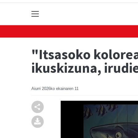
"Itsasoko kolore
ikuskizuna, irudi
Aiurri
2026ko ekainaren 11