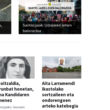
a,
Santio jaiak: Udalaren lehen
balorazioa
oitzaldia,
Aita Larramendi
runbat honetan,
ikastolako
ma Kandidaren
sortzaileen eta
menez
ondorengoen
arteko katebegia
rrozpeko Jesusen