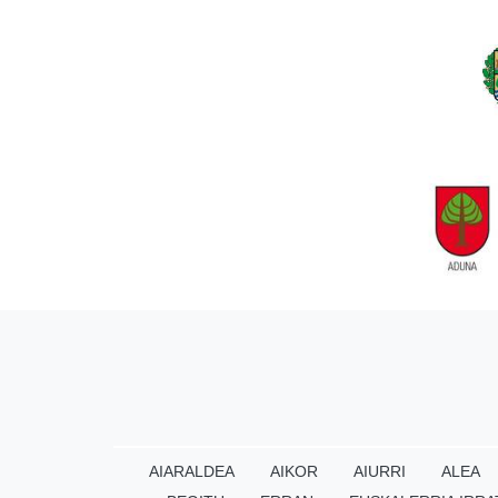
AIARALDEA
AIKOR
AIURRI
ALEA