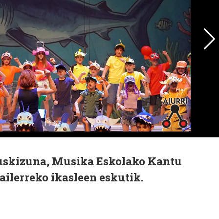
kuskizuna, Musika Eskolako Kantu
ilerreko ikasleen eskutik.