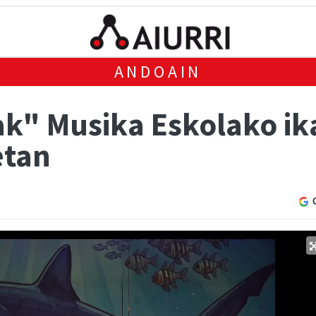
ANDOAIN
ak" Musika Eskolako ik
etan