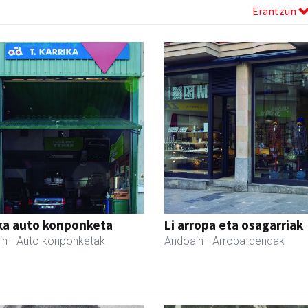
Erantzun
ka auto konponketa
Li arropa eta osagarriak
in
- Auto konponketak
Andoain
- Arropa-dendak