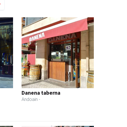
Danena taberna
Andoain
-