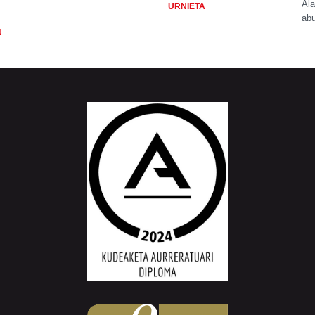
Ala
URNIETA
abu
N