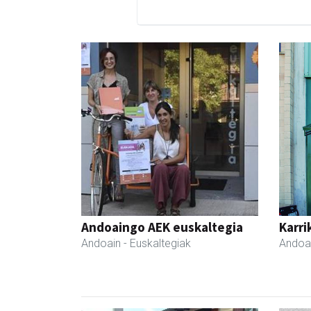
Andoaingo AEK euskaltegia
Karri
Andoain
- Euskaltegiak
Andoa