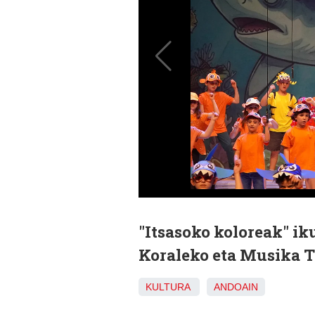
"Itsasoko koloreak" i
Koraleko eta Musika Ta
KULTURA
ANDOAIN