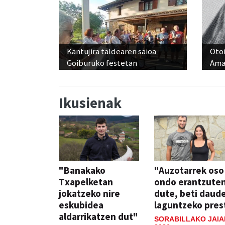
Kantujira taldearen saioa
Otoi
Goiburuko festetan
Ama
Ikusienak
"Banakako
"Auzotarrek oso
Txapelketan
ondo erantzute
jokatzeko nire
dute, beti daud
eskubidea
laguntzeko pres
aldarrikatzen dut"
SORABILLAKO JAIA