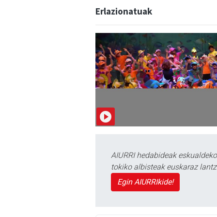
Erlazionatuak
AIURRI hedabideak eskualdeko n
tokiko albisteak euskaraz lan
Egin AIURRIkide!