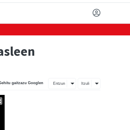
asleen
Gehitu gaitzazu Googlen
Entzun
Itzuli