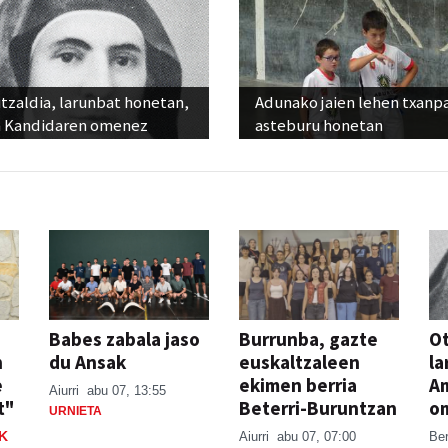
tzaldia, larunbat honetan,
Adunako jaien lehen txanp
 Kandidaren omenez
asteburu honetan
Babes zabala jaso
Burrunba, gazte
Ot
n
du Ansak
euskaltzaleen
la
e
ekimen berria
A
Aiurri
abu 07, 13:55
t"
Beterri-Buruntzan
o
URNIETA
K
Aiurri
abu 07, 07:00
Be