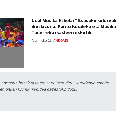
Udal Musika Eskola: "Itsasoko kolorea
ikuskizuna, Kantu Koraleko eta Musika
Tailerreko ikasleen eskutik
Aiurri
eka 11
ANDOAIN
ortasun hitzak jaso eta zabaltzen ditu. Harpidedun eginda,
tzen dituen komunikabidea babestuko duzu.