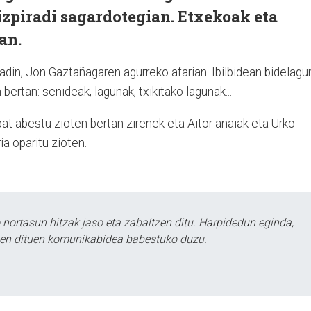
zpiradi sagardotegian. Etxekoak eta
an.
radin, Jon Gaztañagaren agurreko afarian. Ibilbidean bidelagu
 bertan: senideak, lagunak, txikitako lagunak...
bat abestu zioten bertan zirenek eta Aitor anaiak eta Urko
ia oparitu zioten.
ortasun hitzak jaso eta zabaltzen ditu. Harpidedun eginda,
tzen dituen komunikabidea babestuko duzu.