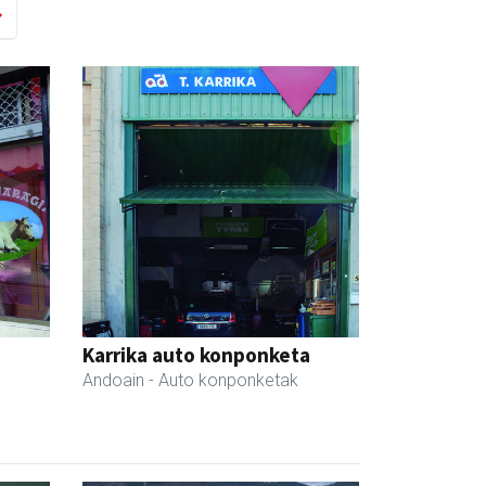
Karrika auto konponketa
Andoain
- Auto konponketak