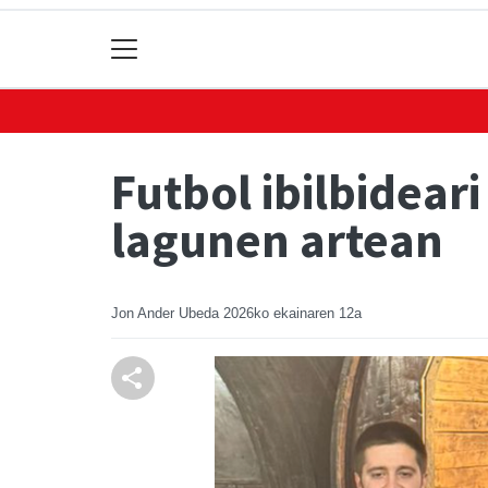
Futbol ibilbidear
lagunen artean
Jon Ander Ubeda
2026ko ekainaren 12a