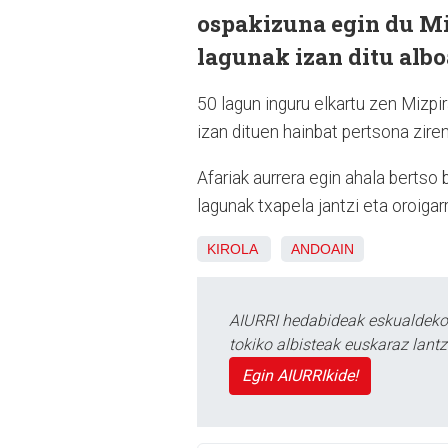
ospakizuna egin du Mi
lagunak izan ditu albo
50 lagun inguru elkartu zen Mizpi
izan dituen hainbat pertsona ziren
Afariak aurrera egin ahala bertso 
lagunak txapela jantzi eta oroigarr
KIROLA
ANDOAIN
AIURRI hedabideak eskualdeko n
tokiko albisteak euskaraz lan
Egin AIURRIkide!