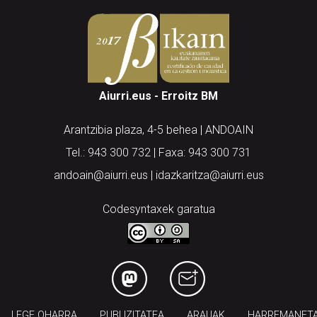
Aiurri.eus - Erroitz BM
Arantzibia plaza, 4-5 behea | ANDOAIN
Tel.: 943 300 732 | Faxa: 943 300 731
andoain@aiurri.eus | idazkaritza@aiurri.eus
Codesyntaxek garatua
LEGE OHARRA
PUBLIZITATEA
ARAUAK
HARREMANET