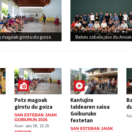
x magoak girotu du goiza
Babes zabala jaso du Ansak
Potx magoak
Kantujira
Ba
girotu du goiza
taldearen saioa
d
Goiburuko
SAN ESTEBAN JAIAK
Aiu
festetan
GOIBURUN 2026
Aiurri
abu 08, 16:28
SAN ESTEBAN JAIAK