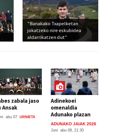
"Banakako Txapelketan
jokatzeko nire eskubidea
aldarrikatzen dut"
bes zabala jaso
Adinekoei
u Ansak
omenaldia
Adunako plazan
rri
abu 07
URNIETA
ADUNAKO JAIAK 2026
Joni
abu 08, 21:30