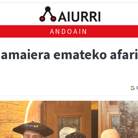
ANDOAIN
i amaiera emateko afar