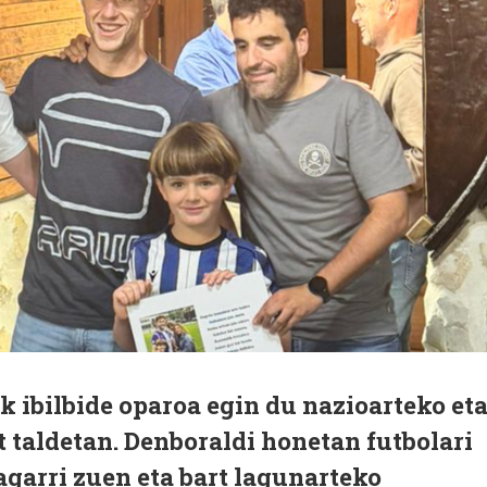
ak ibilbide oparoa egin du nazioarteko et
 taldetan. Denboraldi honetan futbolari
ragarri zuen eta bart lagunarteko