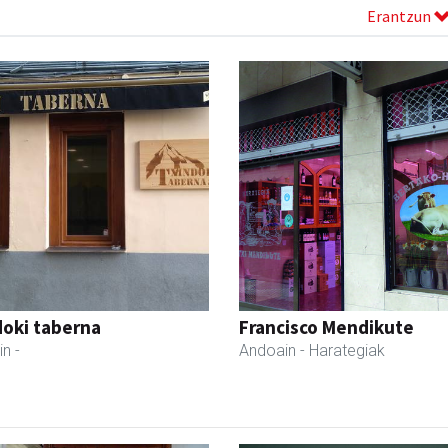
Erantzun
oki taberna
Francisco Mendikute
in
-
Andoain
- Harategiak