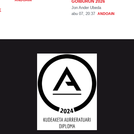
ANDOAIN
GOIBURUN 2026
Jon Ander Ubeda
K
abu 07, 20:37
ANDOAIN