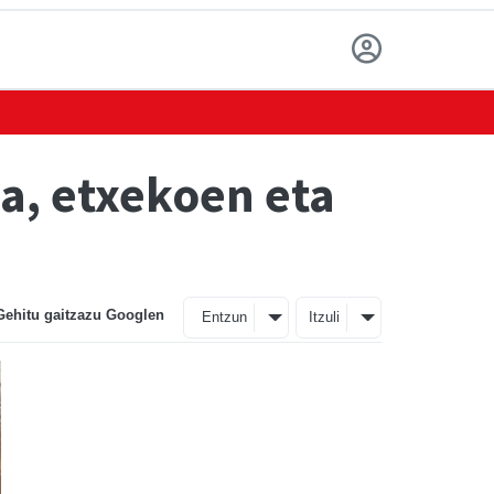
ia, etxekoen eta
Gehitu gaitzazu Googlen
Entzun
Itzuli