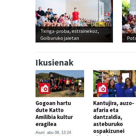
Txinga-proba, estrainekoz,
Goiburuko jaietan
Pot
Ikusienak
Gogoan hartu
Kantujira, auzo-
dute Katto
afaria eta
Amilibia kultur
dantzaldia,
eragilea
asteburuko
ospakizunei
Aiurri
abu 08, 13:24