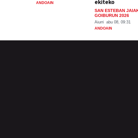
ekiteko
ANDOAIN
SAN ESTEBAN JAIA
GOIBURUN 2026
Aiurri
abu 08, 09:31
ANDOAIN