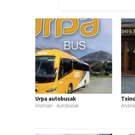
Urpa autobusak
Txind
Andoain
- Autobusak
Andoa