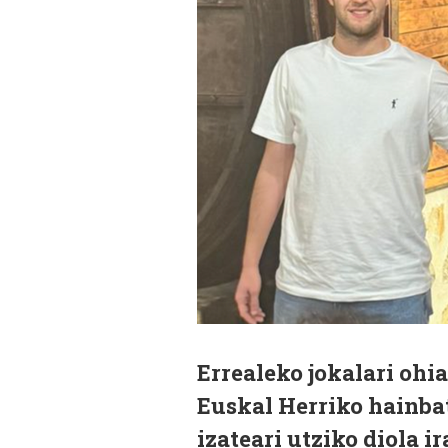
Errealeko jokalari ohi
Euskal Herriko hainbat
izateari utziko diola i