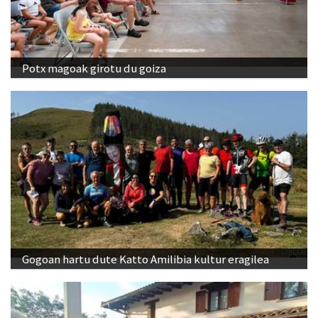
Potx magoak girotu du goiza
Gogoan hartu dute Katto Amilibia kultur eragilea