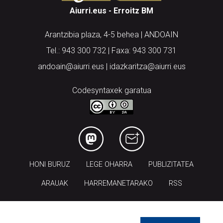
Aiurri.eus - Erroitz BM
Arantzibia plaza, 4-5 behea | ANDOAIN
Tel.: 943 300 732 | Faxa: 943 300 731
andoain@aiurri.eus | idazkaritza@aiurri.eus
Codesyntaxek garatua
HONI BURUZ
LEGE OHARRA
PUBLIZITATEA
ARAUAK
HARREMANETARAKO
RSS