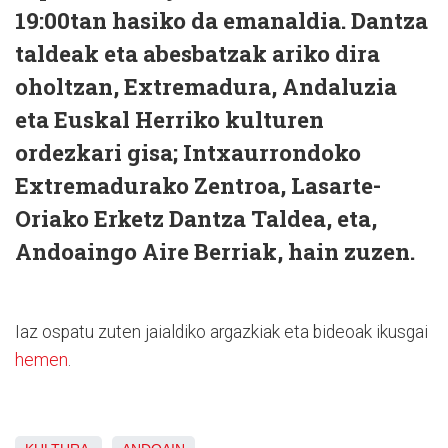
19:00tan hasiko da emanaldia. Dantza
taldeak eta abesbatzak ariko dira
oholtzan, Extremadura, Andaluzia
eta Euskal Herriko kulturen
ordezkari gisa; Intxaurrondoko
Extremadurako Zentroa, Lasarte-
Oriako Erketz Dantza Taldea, eta,
Andoaingo Aire Berriak, hain zuzen.
Iaz ospatu zuten jaialdiko argazkiak eta bideoak ikusgai
hemen
.