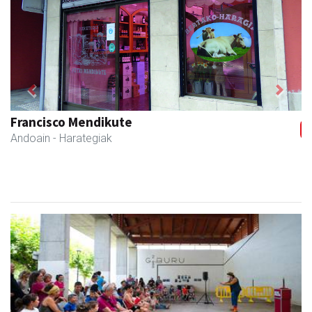
Previous
Next
Francisco Mendikute
Andoain
- Harategiak