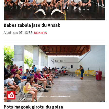
Babes zabala jaso du Ansak
Aiurri
abu 07, 13:55
URNIETA
Potx magoak girotu du goiza