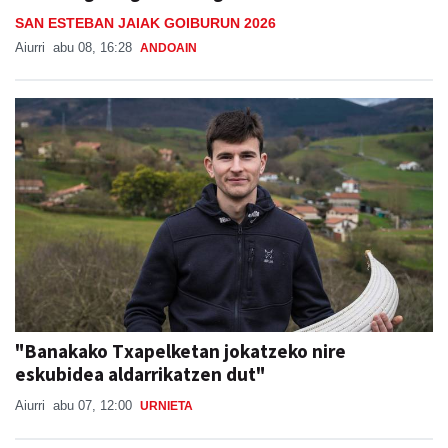
SAN ESTEBAN JAIAK GOIBURUN 2026
Aiurri
abu 08, 16:28
ANDOAIN
"Banakako Txapelketan jokatzeko nire
eskubidea aldarrikatzen dut"
Aiurri
abu 07, 12:00
URNIETA