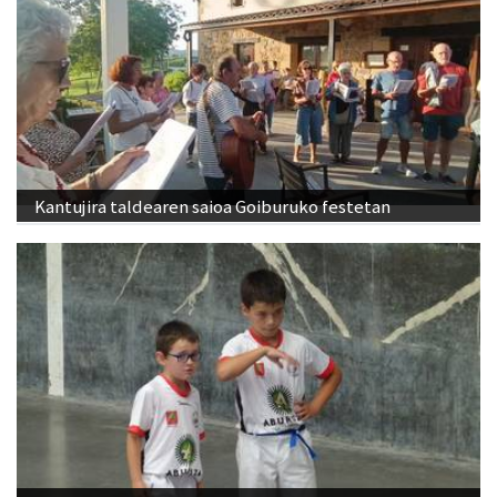
Kantujira taldearen saioa Goiburuko festetan