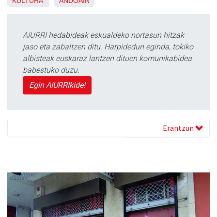
KULTURA
ANDOAIN
AIURRI hedabideak eskualdeko nortasun hitzak
jaso eta zabaltzen ditu. Harpidedun eginda, tokiko
albisteak euskaraz lantzen dituen komunikabidea
babestuko duzu.
Egin AIURRIkide!
Erantzun