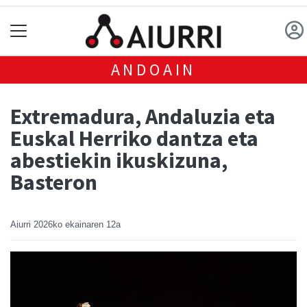
ANDOAIN
Extremadura, Andaluzia eta
Euskal Herriko dantza eta
abestiekin ikuskizuna,
Basteron
Aiurri
2026ko ekainaren 12a