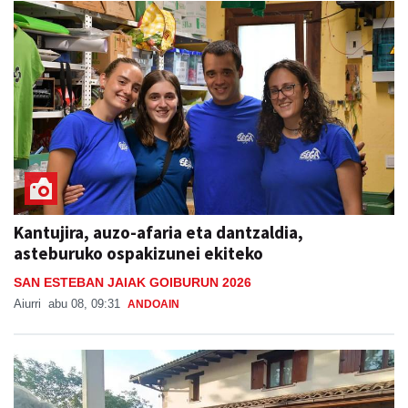
Kantujira, auzo-afaria eta dantzaldia,
asteburuko ospakizunei ekiteko
SAN ESTEBAN JAIAK GOIBURUN 2026
Aiurri
abu 08, 09:31
ANDOAIN