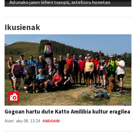
Adunako jaien lehen txanpa, asteburu honetan
Ikusienak
Gogoan hartu dute Katto Amilibia kultur eragilea
Aiurri
abu 08, 13:24
ANDOAIN