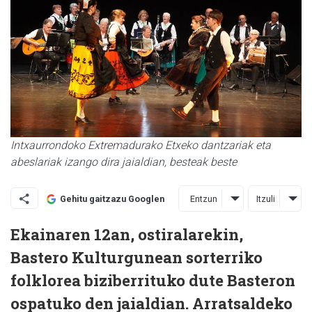
Intxaurrondoko Extremadurako Etxeko dantzariak eta
abeslariak izango dira jaialdian, besteak beste
Entzun
Itzuli
Gehitu gaitzazu Googlen
Ekainaren 12an, ostiralarekin,
Bastero Kulturgunean sorterriko
folklorea biziberrituko dute Basteron
ospatuko den jaialdian. Arratsaldeko