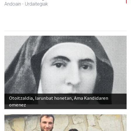
Andoain
- Oihal-denda
Otoitzaldia, larunbat honetan, Ama Kandidaren
omenez