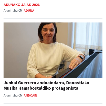
ADUNAKO JAIAK 2026
Aiurri
abu 05
ADUNA
Junkal Guerrero andoaindarra, Donostiako
Musika Hamabostaldiko protagonista
Aiurri
abu 05
ANDOAIN