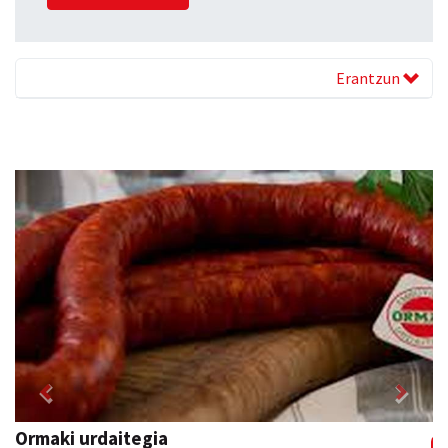
Erantzun
Previous
Next
Tximeleta oihal-denda