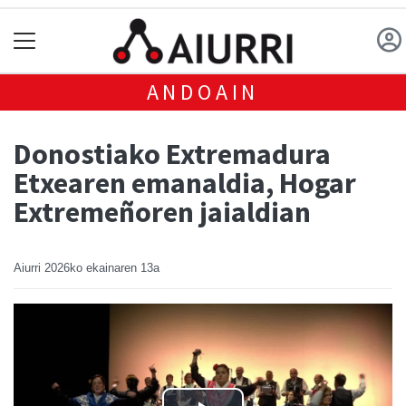
ANDOAIN
Donostiako Extremadura
Etxearen emanaldia, Hogar
Extremeñoren jaialdian
Aiurri
2026ko ekainaren 13a