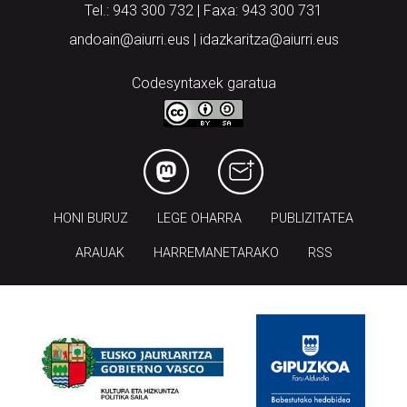
Tel.: 943 300 732 | Faxa: 943 300 731
andoain@aiurri.eus | idazkaritza@aiurri.eus
Codesyntaxek garatua
HONI BURUZ
LEGE OHARRA
PUBLIZITATEA
ARAUAK
HARREMANETARAKO
RSS