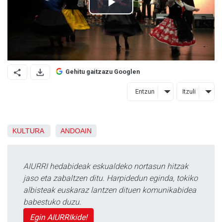
Gehitu gaitzazu Googlen
Entzun
Itzuli
KULTURA
ANDOAIN
AIURRI hedabideak eskualdeko nortasun hitzak
jaso eta zabaltzen ditu. Harpidedun eginda, tokiko
albisteak euskaraz lantzen dituen komunikabidea
babestuko duzu.
Egin AIURRIkide!