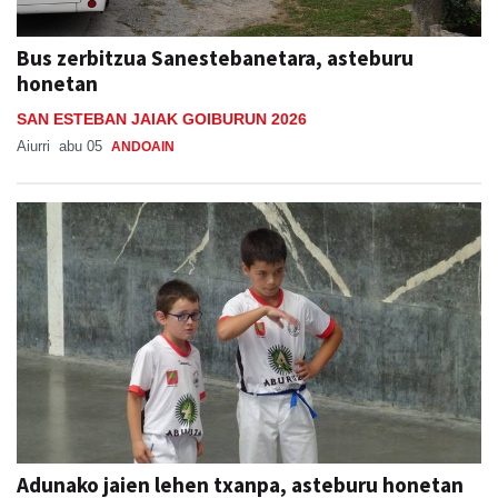
Bus zerbitzua Sanestebanetara, asteburu
honetan
SAN ESTEBAN JAIAK GOIBURUN 2026
Aiurri
abu 05
ANDOAIN
Adunako jaien lehen txanpa, asteburu honetan