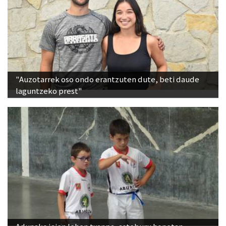
"Auzotarrek oso ondo erantzuten dute, beti daude
laguntzeko prest"