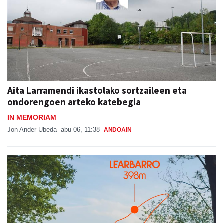
Aita Larramendi ikastolako sortzaileen eta
ondorengoen arteko katebegia
IN MEMORIAM
Jon Ander Ubeda
abu 06, 11:38
ANDOAIN