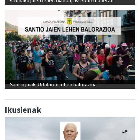
Adunako jaien lehen txanpa, asteburu honetan
Santio jaiak: Udalaren lehen balorazioa
Ikusienak