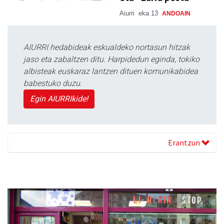
Aiurri
eka 13
ANDOAIN
AIURRI hedabideak eskualdeko nortasun hitzak
jaso eta zabaltzen ditu. Harpidedun eginda, tokiko
albisteak euskaraz lantzen dituen komunikabidea
babestuko duzu.
Egin AIURRIkide!
Erantzun