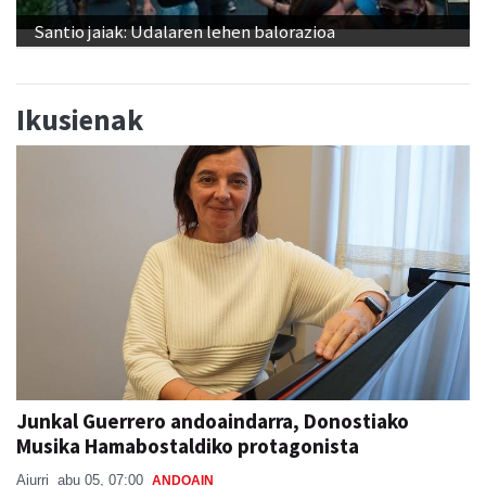
Santio jaiak: Udalaren lehen balorazioa
Ikusienak
Junkal Guerrero andoaindarra, Donostiako
Musika Hamabostaldiko protagonista
Aiurri
abu 05, 07:00
ANDOAIN