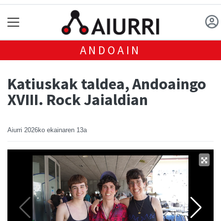
ANDOAIN
Katiuskak taldea, Andoaingo
XVIII. Rock Jaialdian
Aiurri
2026ko ekainaren 13a