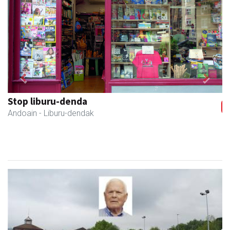
Previous
Next
Kuttun kafetegia
Andoain
- Gozotegiak