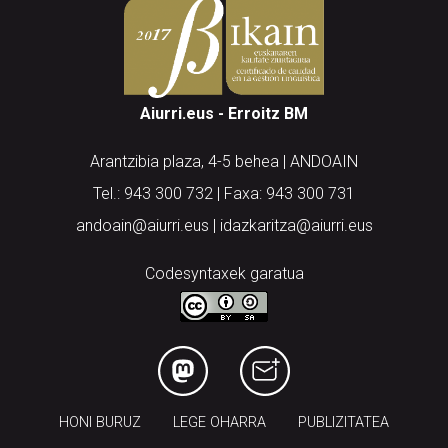
Aiurri.eus - Erroitz BM
Arantzibia plaza, 4-5 behea | ANDOAIN
Tel.: 943 300 732 | Faxa: 943 300 731
andoain@aiurri.eus | idazkaritza@aiurri.eus
Codesyntaxek garatua
HONI BURUZ
LEGE OHARRA
PUBLIZITATEA