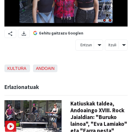
Gehitu gaitzazu Googlen
Entzun
Itzuli
KULTURA
ANDOAIN
Erlazionatuak
Katiuskak taldea,
Andoaingo XVIII. Rock
Jaialdian: "Buruko
lainoa", "Eva Lamiako"
eta "Earra pesta"