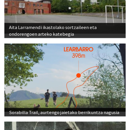
Aita Larramendi ikastolako sortzaileen eta
ondorengoen arteko katebegia
Sorabilla Trail, aurtengo jaietako berrikuntza nagusia