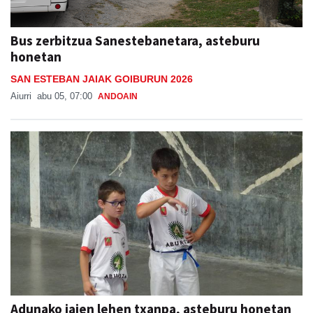
Bus zerbitzua Sanestebanetara, asteburu
honetan
SAN ESTEBAN JAIAK GOIBURUN 2026
Aiurri
abu 05, 07:00
ANDOAIN
Adunako jaien lehen txanpa, asteburu honetan