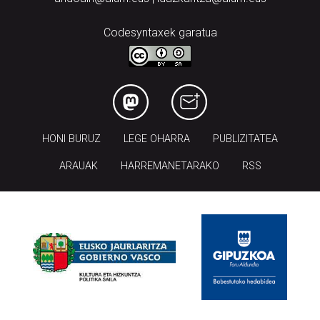
Codesyntaxek garatua
HONI BURUZ
LEGE OHARRA
PUBLIZITATEA
ARAUAK
HARREMANETARAKO
RSS