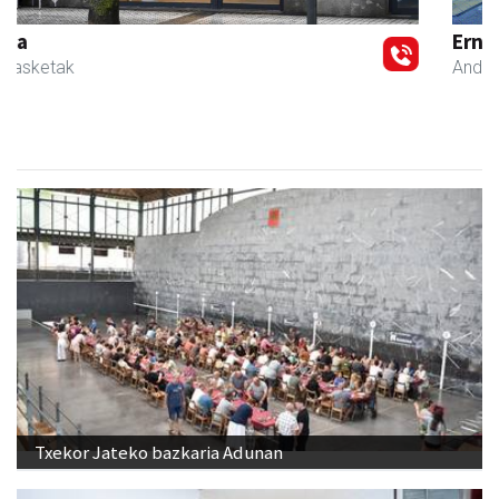
Previous
Next
Ernaitza liburu-denda
Andoain
- Liburu-dendak
Txekor Jateko bazkaria Adunan