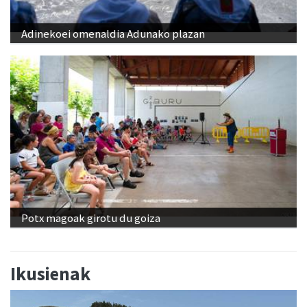
Adinekoei omenaldia Adunako plazan
Potx magoak girotu du goiza
Ikusienak