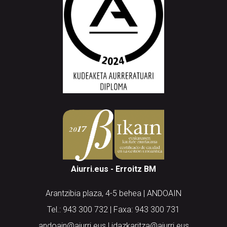
Aiurri.eus - Erroitz BM
Arantzibia plaza, 4-5 behea | ANDOAIN
Tel.: 943 300 732 | Faxa: 943 300 731
andoain@aiurri.eus | idazkaritza@aiurri.eus