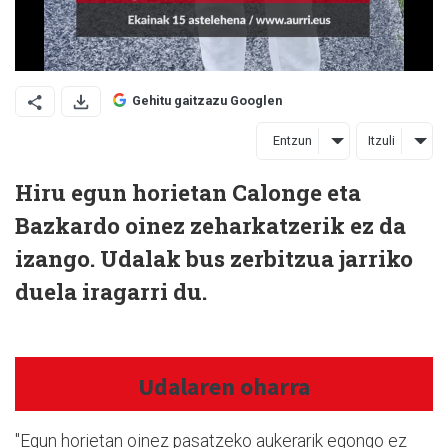
Gehitu gaitzazu Googlen
Entzun
Itzuli
Hiru egun horietan Calonge eta
Bazkardo oinez zeharkatzerik ez da
izango. Udalak bus zerbitzua jarriko
duela iragarri du.
Udalaren oharra
"Egun horietan oinez pasatzeko aukerarik egongo ez