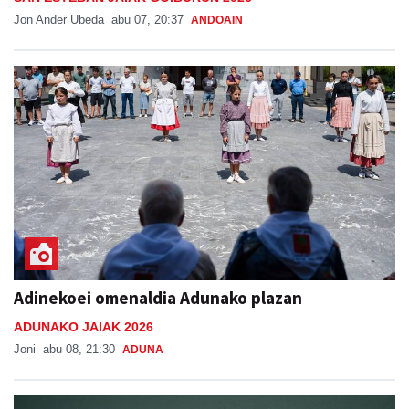
Jon Ander Ubeda
abu 07, 20:37
ANDOAIN
Adinekoei omenaldia Adunako plazan
ADUNAKO JAIAK 2026
Joni
abu 08, 21:30
ADUNA