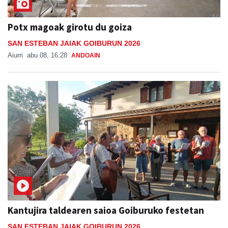
Potx magoak girotu du goiza
SAN ESTEBAN JAIAK GOIBURUN 2026
Aiurri
abu 08, 16:28
ANDOAIN
Kantujira taldearen saioa Goiburuko festetan
SAN ESTEBAN JAIAK GOIBURUN 2026