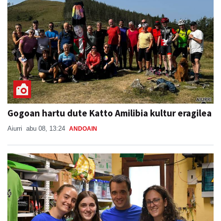
Gogoan hartu dute Katto Amilibia kultur eragilea
Aiurri
abu 08, 13:24
ANDOAIN