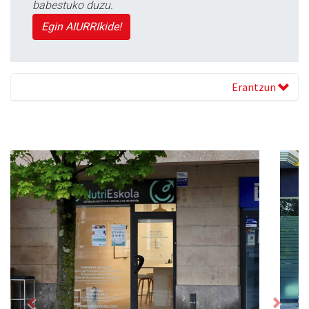
babestuko duzu.
Egin AIURRIkide!
Erantzun