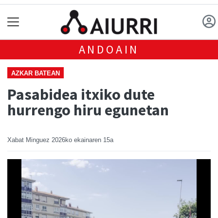
ANDOAIN
AZKAR BATEAN
Pasabidea itxiko dute
hurrengo hiru egunetan
Xabat Minguez
2026ko ekainaren 15a