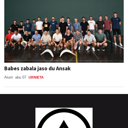
Babes zabala jaso du Ansak
Aiurri
abu 07
URNIETA