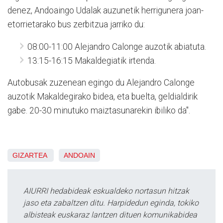
denez, Andoaingo Udalak auzunetik herrigunera joan-
etorrietarako bus zerbitzua jarriko du:
08:00-11:00 Alejandro Calonge auzotik abiatuta.
13:15-16:15 Makaldegiatik irtenda.
Autobusak zuzenean egingo du Alejandro Calonge
auzotik Makaldegirako bidea, eta buelta, geldialdirik
gabe. 20-30 minutuko maiztasunarekin ibiliko da".
GIZARTEA
ANDOAIN
AIURRI hedabideak eskualdeko nortasun hitzak
jaso eta zabaltzen ditu. Harpidedun eginda, tokiko
albisteak euskaraz lantzen dituen komunikabidea