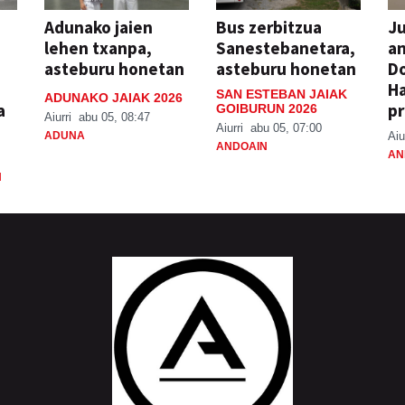
Adunako jaien
Bus zerbitzua
Ju
lehen txanpa,
Sanestebanetara,
an
asteburu honetan
asteburu honetan
Do
H
SAN ESTEBAN JAIAK
ADUNAKO JAIAK 2026
a
pr
GOIBURUN 2026
Aiurri
abu 05, 08:47
Aiurri
abu 05, 07:00
ADUNA
Aiu
ANDOAIN
AN
N