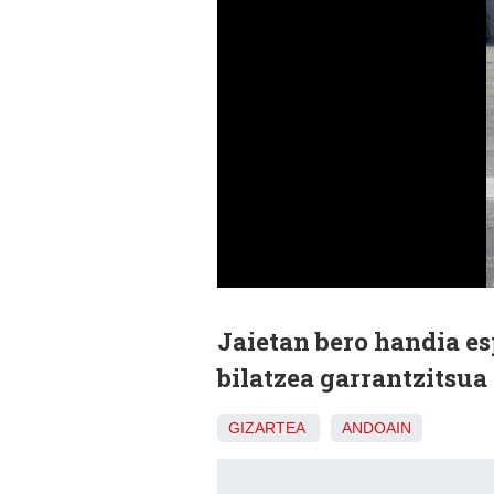
Jaietan bero handia es
bilatzea garrantzitsua 
GIZARTEA
ANDOAIN