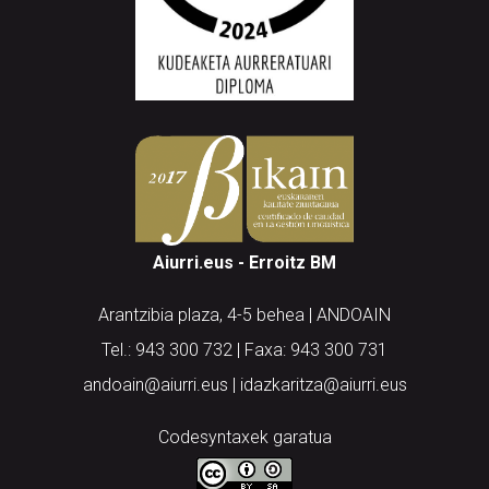
Aiurri.eus - Erroitz BM
Arantzibia plaza, 4-5 behea | ANDOAIN
Tel.: 943 300 732 | Faxa: 943 300 731
andoain@aiurri.eus | idazkaritza@aiurri.eus
Codesyntaxek garatua