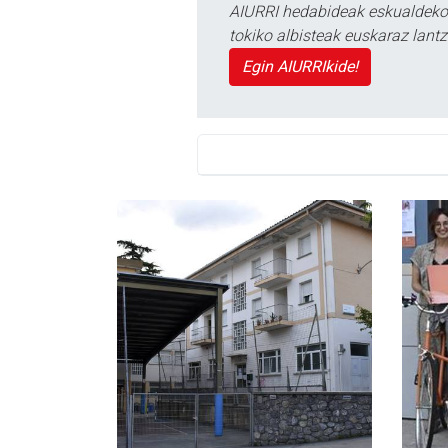
AIURRI hedabideak eskualdeko n
tokiko albisteak euskaraz lan
Egin AIURRIkide!