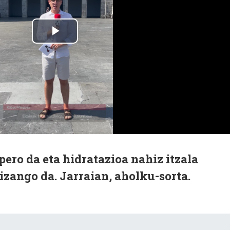
pero da eta hidratazioa nahiz itzala
izango da. Jarraian, aholku-sorta.