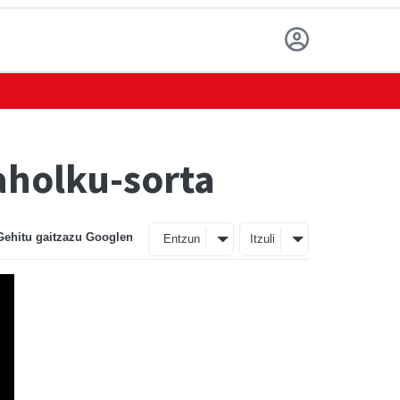
aholku-sorta
Gehitu gaitzazu Googlen
Entzun
Itzuli