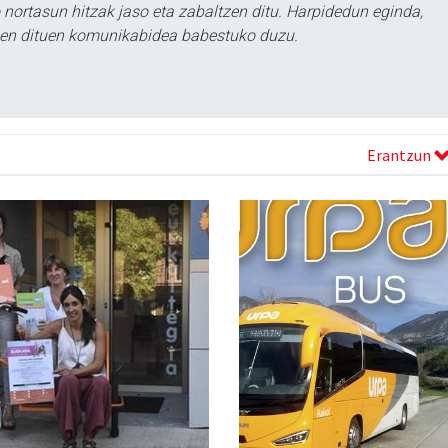
ortasun hitzak jaso eta zabaltzen ditu. Harpidedun eginda,
tzen dituen komunikabidea babestuko duzu.
Erantzun