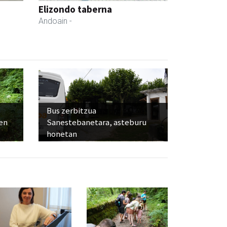
Elizondo taberna
Andoain
-
Bus zerbitzua
ien
Sanestebanetara, asteburu
honetan