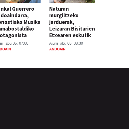
nkal Guerrero
Naturan
doaindarra,
murgiltzeko
nostiako Musika
jarduerak,
amabostaldiko
Leizaran Bisitarien
otagonista
Etxearen eskutik
rri
abu 05, 07:00
Aiurri
abu 05, 08:30
DOAIN
ANDOAIN