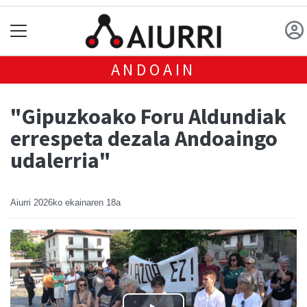
ANDOAIN
"Gipuzkoako Foru Aldundiak
errespeta dezala Andoaingo
udalerria"
Aiurri
2026ko ekainaren 18a