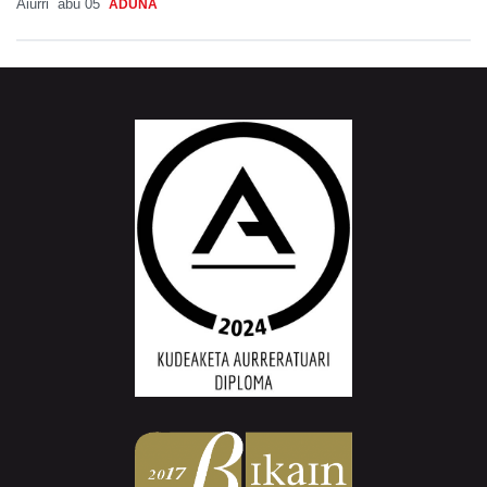
Aiurri
abu 05
ADUNA