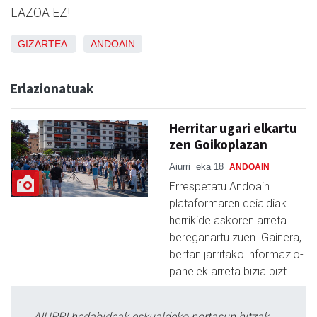
LAZOA EZ!
GIZARTEA
ANDOAIN
Erlazionatuak
Herritar ugari elkartu
zen Goikoplazan
Aiurri
eka 18
ANDOAIN
Errespetatu Andoain
plataformaren deialdiak
herrikide askoren arreta
bereganartu zuen. Gainera,
bertan jarritako informazio-
panelek arreta bizia pizt…
AIURRI hedabideak eskualdeko nortasun hitzak