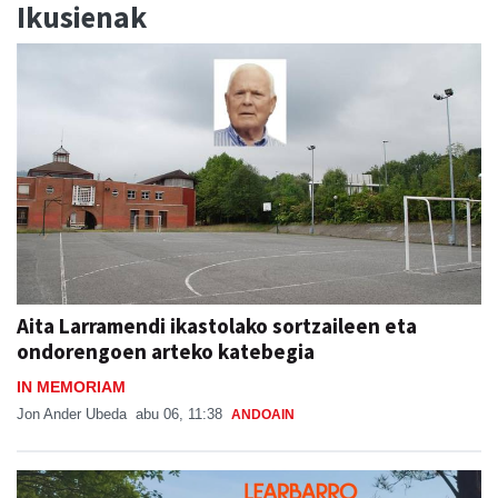
Ikusienak
Aita Larramendi ikastolako sortzaileen eta
ondorengoen arteko katebegia
IN MEMORIAM
Jon Ander Ubeda
abu 06, 11:38
ANDOAIN