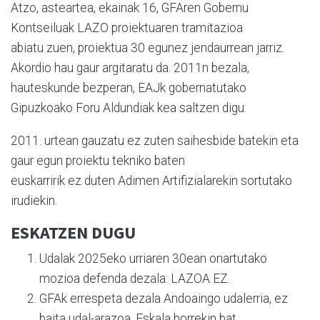
Atzo, asteartea, ekainak 16, GFAren Gobernu
Kontseiluak LAZO proiektuaren tramitazioa
abiatu zuen, proiektua 30 egunez jendaurrean jarriz.
Akordio hau gaur argitaratu da. 2011n bezala,
hauteskunde bezperan, EAJk gobernatutako
Gipuzkoako Foru Aldundiak kea saltzen digu:
2011. urtean gauzatu ez zuten saihesbide batekin eta
gaur egun proiektu tekniko baten
euskarririk ez duten Adimen Artifizialarekin sortutako
irudiekin.
ESKATZEN DUGU
Udalak 2025eko urriaren 30ean onartutako
mozioa defenda dezala: LAZOA EZ.
GFAk errespeta dezala Andoaingo udalerria, ez
baita udal-arazoa. Eskala horrekin bat