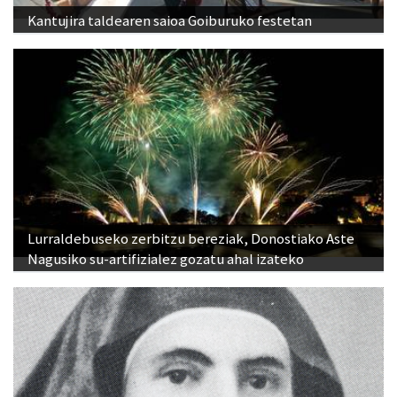
Kantujira taldearen saioa Goiburuko festetan
Lurraldebuseko zerbitzu bereziak, Donostiako Aste
Nagusiko su-artifizialez gozatu ahal izateko