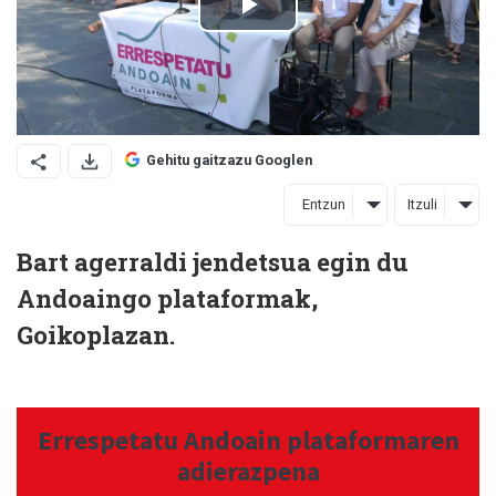
Gehitu gaitzazu Googlen
Entzun
Itzuli
Bart agerraldi jendetsua egin du
Andoaingo plataformak,
Goikoplazan.
Errespetatu Andoain plataformaren
adierazpena