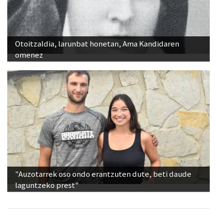
Otoitzaldia, larunbat honetan, Ama Kandidaren
omenez
"Auzotarrek oso ondo erantzuten dute, beti daude
laguntzeko prest"