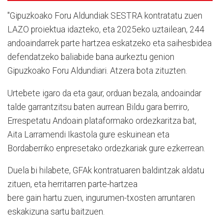
"Gipuzkoako Foru Aldundiak SESTRA kontratatu zuen
LAZO proiektua idazteko, eta 2025eko uztailean, 244
andoaindarrek parte hartzea eskatzeko eta saihesbidea
defendatzeko baliabide bana aurkeztu genion
Gipuzkoako Foru Aldundiari. Atzera bota zituzten.
Urtebete igaro da eta gaur, orduan bezala, andoaindar
talde garrantzitsu baten aurrean Bildu gara berriro,
Errespetatu Andoain plataformako ordezkaritza bat,
Aita Larramendi Ikastola gure eskuinean eta
Bordaberriko enpresetako ordezkariak gure ezkerrean.
Duela bi hilabete, GFAk kontratuaren baldintzak aldatu
zituen, eta herritarren parte-hartzea
bere gain hartu zuen, ingurumen-txosten arruntaren
eskakizuna sartu baitzuen.