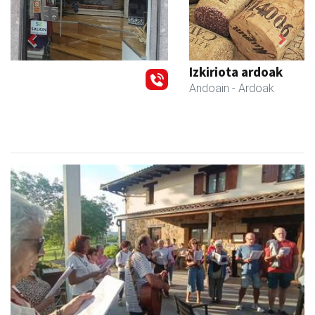
Previous
Next
Izkiriota ardoak
Andoain
- Ardoak