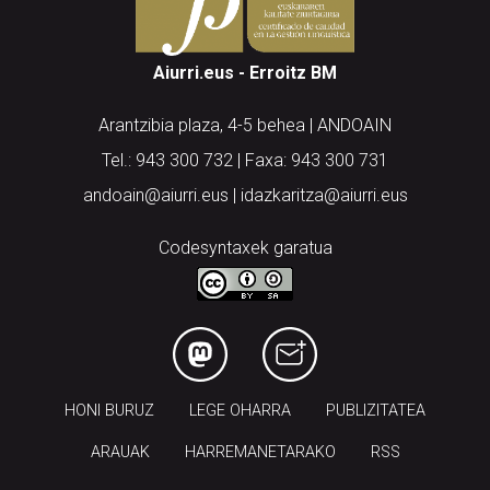
Aiurri.eus - Erroitz BM
Arantzibia plaza, 4-5 behea | ANDOAIN
Tel.: 943 300 732 | Faxa: 943 300 731
andoain@aiurri.eus | idazkaritza@aiurri.eus
Codesyntaxek garatua
HONI BURUZ
LEGE OHARRA
PUBLIZITATEA
ARAUAK
HARREMANETARAKO
RSS