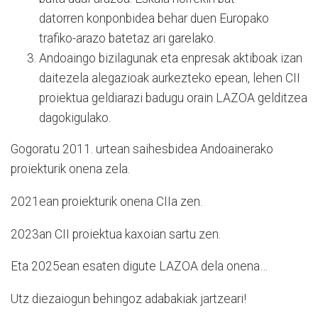
datorren konponbidea behar duen Europako
trafiko-arazo batetaz ari garelako.
Andoaingo bizilagunak eta enpresak aktiboak izan
daitezela alegazioak aurkezteko epean, lehen CII
proiektua geldiarazi badugu orain LAZOA gelditzea
dagokigulako.
Gogoratu 2011. urtean saihesbidea Andoainerako
proiekturik onena zela.
2021ean proiekturik onena CIIa zen.
2023an CII proiektua kaxoian sartu zen.
Eta 2025ean esaten digute LAZOA dela onena…
Utz diezaiogun behingoz adabakiak jartzeari!