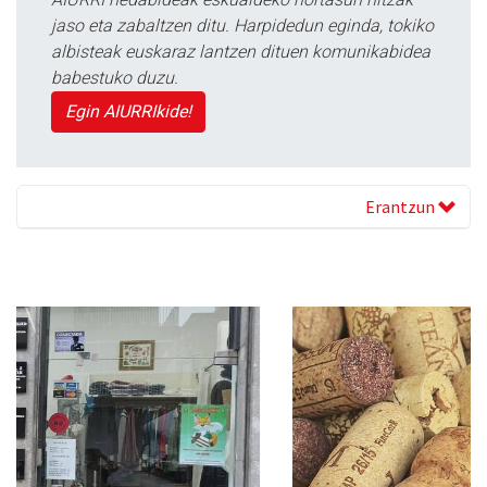
jaso eta zabaltzen ditu. Harpidedun eginda, tokiko
albisteak euskaraz lantzen dituen komunikabidea
babestuko duzu.
Egin AIURRIkide!
Erantzun