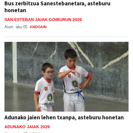
Bus zerbitzua Sanestebanetara, asteburu
honetan
SAN ESTEBAN JAIAK GOIBURUN 2026
Aiurri
abu 05
ANDOAIN
Adunako jaien lehen txanpa, asteburu honetan
ADUNAKO JAIAK 2026