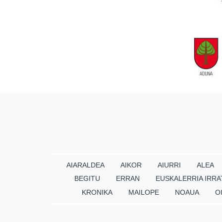
AIARALDEA
AIKOR
AIURRI
ALEA
BEGITU
ERRAN
EUSKALERRIA IRRA
KRONIKA
MAILOPE
NOAUA
O