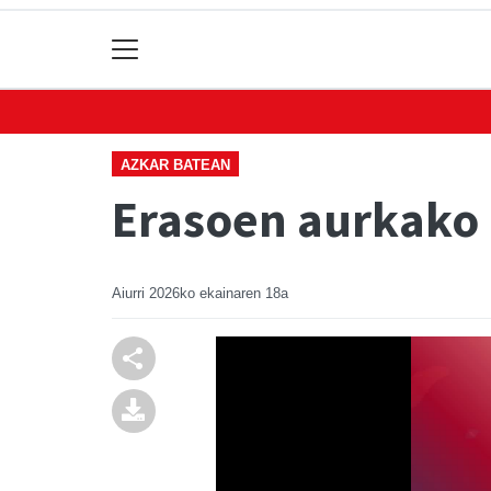
AZKAR BATEAN
Erasoen aurkako 
Aiurri
2026ko ekainaren 18a