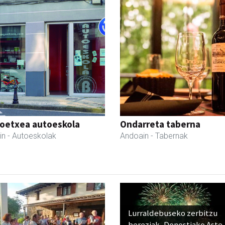
oetxea autoeskola
Ondarreta taberna
in
- Autoeskolak
Andoain
- Tabernak
Lurraldebuseko zerbitzu
bereziak, Donostiako Aste