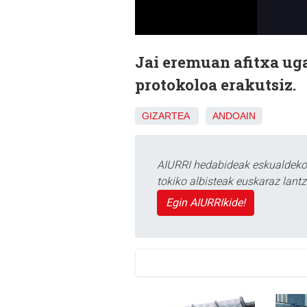
Jai eremuan afitxa uga
protokoloa erakutsiz.
GIZARTEA
ANDOAIN
AIURRI hedabideak eskualdeko n
tokiko albisteak euskaraz lan
Egin AIURRIkide!