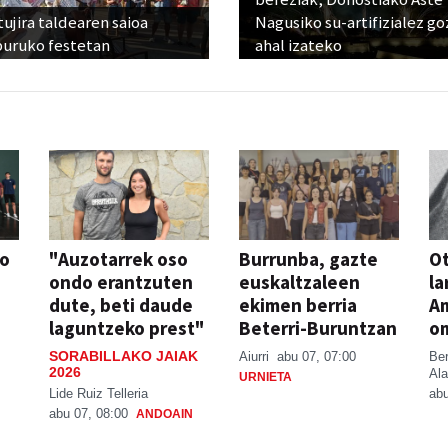
ujira taldearen saioa
Nagusiko su-artifizialez g
buruko festetan
ahal izateko
so
"Auzotarrek oso
Burrunba, gazte
Ot
ondo erantzuten
euskaltzaleen
la
dute, beti daude
ekimen berria
A
laguntzeko prest"
Beterri-Buruntzan
o
SORABILLAKO JAIAK
Aiurri
abu 07, 07:00
Be
2026
Ala
URNIETA
Lide Ruiz Telleria
abu
abu 07, 08:00
ANDOAIN