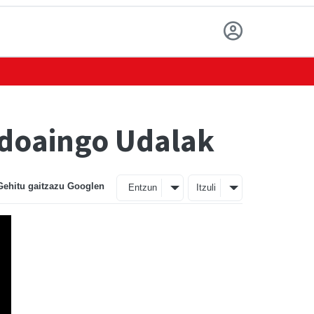
ndoaingo Udalak
Gehitu gaitzazu Googlen
Entzun
Itzuli