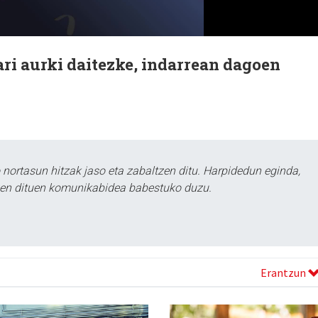
ri aurki daitezke, indarrean dagoen
ortasun hitzak jaso eta zabaltzen ditu. Harpidedun eginda,
tzen dituen komunikabidea babestuko duzu.
Erantzun