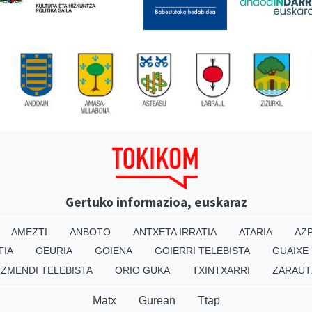
Gertuko informazioa, euskaraz
AMEZTI
ANBOTO
ANTXETA IRRATIA
ATARIA
AZP
TIA
GEURIA
GOIENA
GOIERRI TELEBISTA
GUAIXE
IZMENDI TELEBISTA
ORIO GUKA
TXINTXARRI
ZARAUT
Matx
Gurean
Ttap