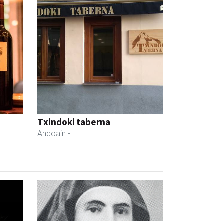
Txindoki taberna
Andoain
-