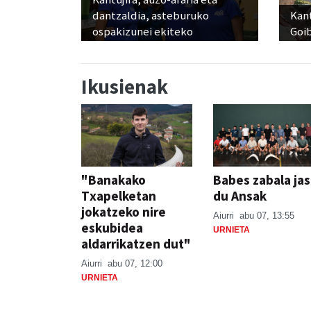
dantzaldia, asteburuko
Kant
ospakizunei ekiteko
Goi
Ikusienak
"Banakako
Babes zabala ja
Txapelketan
du Ansak
jokatzeko nire
Aiurri
abu 07, 13:55
eskubidea
URNIETA
aldarrikatzen dut"
Aiurri
abu 07, 12:00
URNIETA