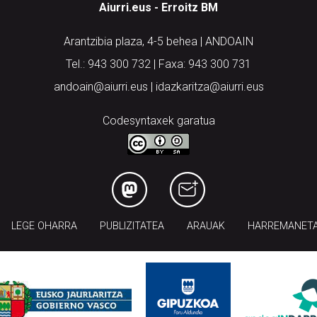
Aiurri.eus - Erroitz BM
Arantzibia plaza, 4-5 behea | ANDOAIN
Tel.: 943 300 732 | Faxa: 943 300 731
andoain@aiurri.eus | idazkaritza@aiurri.eus
Codesyntaxek garatua
LEGE OHARRA
PUBLIZITATEA
ARAUAK
HARREMANET