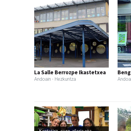
La Salle Berrozpe Ikastetxea
Beng
Andoain
- Hezkuntza
Andoa
Kantujira, auzo-afaria eta