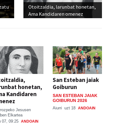
ozatu
Otoitzaldia, larunbat honetan,
Ama Kandidaren omenez
oitzaldia,
San Esteban jaiak
runbat honetan,
Goiburun
ma Kandidaren
SAN ESTEBAN JAIAK
menez
GOIBURUN 2026
Aiurri
uzt 18
ANDOAIN
rrozpeko Jesusen
ben Elkartea
 07, 09:25
ANDOAIN